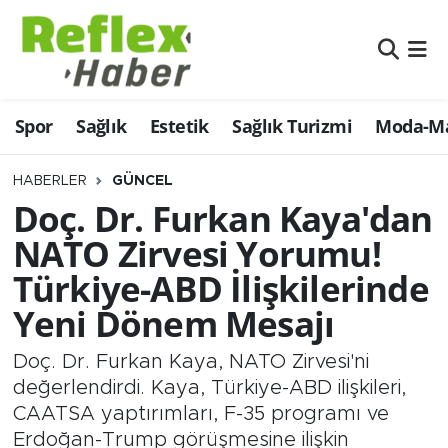
Eğitim
Nöbetçi Eczaneler
Spor
Sağlık
Estetik
Sağlık Turizmi
Moda-Ma
Estetik
Hava Durumu
Firmalardan
Namaz Vakitleri
HABERLER
GÜNCEL
Doç. Dr. Furkan Kaya'dan
Güncel
Trafik Durumu
NATO Zirvesi Yorumu!
Türkiye-ABD İlişkilerinde
İş ve Ekonomi
Şampiyonlar Ligi Puan Durumu ve Fikstür
Yeni Dönem Mesajı
Moda-Magazin-Eğlence
Tüm Manşetler
Doç. Dr. Furkan Kaya, NATO Zirvesi'ni
Sağlık
Son Dakika Haberleri
değerlendirdi. Kaya, Türkiye-ABD ilişkileri,
CAATSA yaptırımları, F-35 programı ve
Sağlık Turizmi
Haber Arşivi
Erdoğan-Trump görüşmesine ilişkin