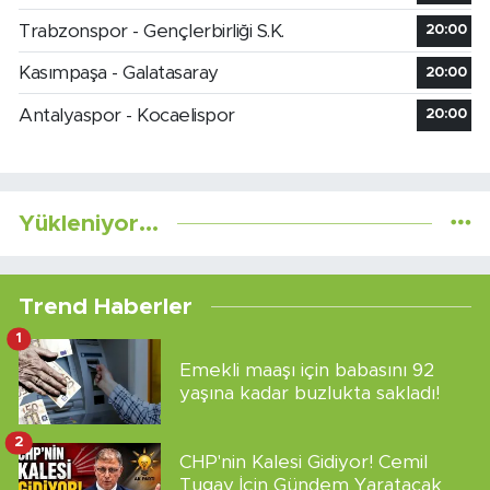
Trabzonspor - Gençlerbirliği S.K.
20:00
Kasımpaşa - Galatasaray
20:00
Antalyaspor - Kocaelispor
20:00
Yükleniyor...
Trend Haberler
1
Emekli maaşı için babasını 92
yaşına kadar buzlukta sakladı!
2
CHP'nin Kalesi Gidiyor! Cemil
Tugay İçin Gündem Yaratacak