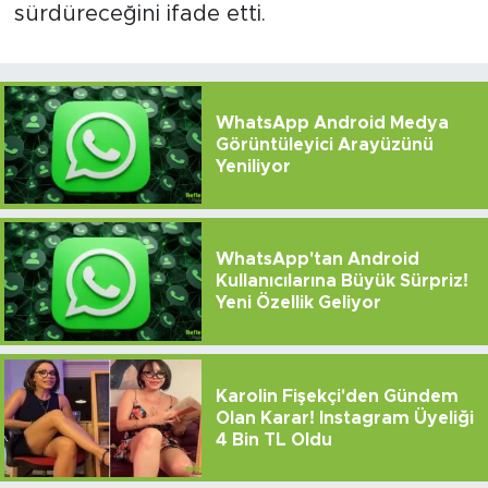
sürdüreceğini ifade etti.
WhatsApp Android Medya
Görüntüleyici Arayüzünü
Yeniliyor
WhatsApp'tan Android
Kullanıcılarına Büyük Sürpriz!
Yeni Özellik Geliyor
Karolin Fişekçi'den Gündem
Olan Karar! Instagram Üyeliği
4 Bin TL Oldu