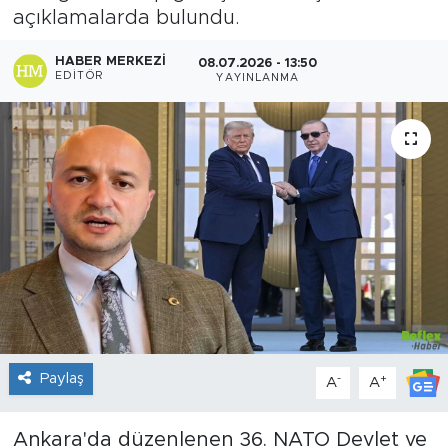
açıklamalarda bulundu.
Sanat
HABER MERKEZI
08.07.2026 - 13:50
EDITÖR
YAYINLANMA
Spor
Teknoloji
Paylaş
-
+
A
A
Ankara'da düzenlenen 36. NATO Devlet ve