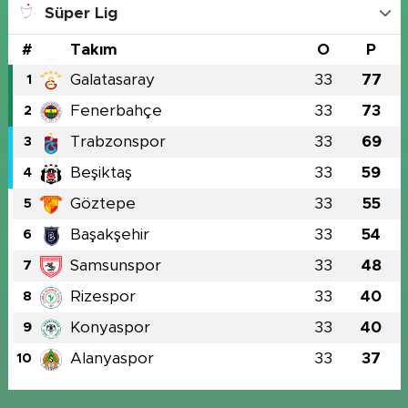
Süper Lig
#
Takım
O
P
Galatasaray
33
77
1
Fenerbahçe
33
73
2
Trabzonspor
33
69
3
Beşiktaş
33
59
4
Göztepe
33
55
5
Başakşehir
33
54
6
Samsunspor
33
48
7
Rizespor
33
40
8
Konyaspor
33
40
9
Alanyaspor
33
37
10