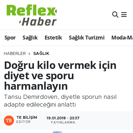
Eğitim
Nöbetçi Eczaneler
Spor
Sağlık
Estetik
Sağlık Turizmi
Moda-Ma
Estetik
Hava Durumu
Firmalardan
Namaz Vakitleri
HABERLER
SAĞLIK
Doğru kilo vermek için
Güncel
Trafik Durumu
diyet ve sporu
harmanlayın
İş ve Ekonomi
Şampiyonlar Ligi Puan Durumu ve Fikstür
Tansu Demirdöven, diyetle sporun nasıl
Moda-Magazin-Eğlence
Tüm Manşetler
adapte edileceğini anlattı
Sağlık
Son Dakika Haberleri
TE BILIŞIM
19.01.2018 - 23:37
EDITÖR
YAYINLANMA
Sağlık Turizmi
Haber Arşivi