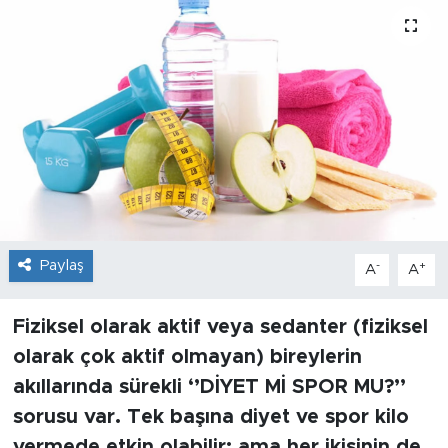
Sanat
Spor
Teknoloji
Paylaş
-
+
A
A
Fiziksel olarak aktif veya sedanter (fiziksel
olarak çok aktif olmayan) bireylerin
akıllarında sürekli ‘’DİYET Mİ SPOR MU?’’
sorusu var. Tek başına diyet ve spor kilo
vermede etkin olabilir; ama her ikisinin de