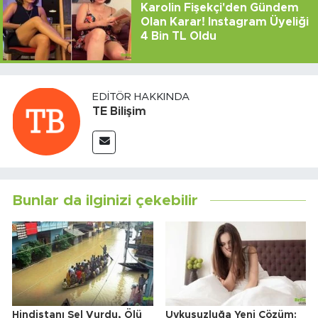
Karolin Fişekçi'den Gündem
Olan Karar! Instagram Üyeliği
4 Bin TL Oldu
EDITÖR HAKKINDA
TE Bilişim
Bunlar da ilginizi çekebilir
Hindistanı Sel Vurdu, Ölü
Uykusuzluğa Yeni Çözüm: