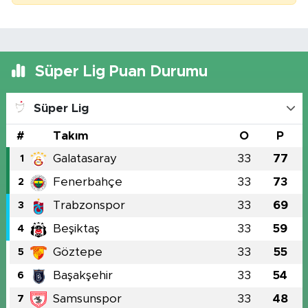
Süper Lig Puan Durumu
Süper Lig
#
Takım
O
P
Galatasaray
33
77
1
Fenerbahçe
33
73
2
Trabzonspor
33
69
3
Beşiktaş
33
59
4
Göztepe
33
55
5
Başakşehir
33
54
6
Samsunspor
33
48
7