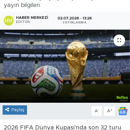
yayın bilgileri.
Sanat
HABER MERKEZI
02.07.2026 - 13:26
EDITÖR
YAYINLANMA
Spor
Teknoloji
Paylaş
-
+
A
A
2026 FIFA Dünya Kupası'nda son 32 turu