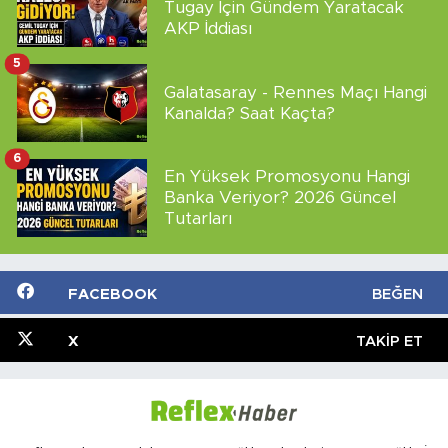
Tugay İçin Gündem Yaratacak
AKP İddiası
5
Galatasaray - Rennes Maçı Hangi
Kanalda? Saat Kaçta?
6
En Yüksek Promosyonu Hangi
Banka Veriyor? 2026 Güncel
Tutarları
FACEBOOK
BEĞEN
X
TAKIP ET