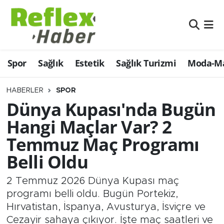
Eğitim
Nöbetçi Eczaneler
Spor
Sağlık
Estetik
Sağlık Turizmi
Moda-Ma
Estetik
Hava Durumu
Firmalardan
Namaz Vakitleri
HABERLER
SPOR
Dünya Kupası'nda Bugün
Güncel
Trafik Durumu
Hangi Maçlar Var? 2
Temmuz Maç Programı
İş ve Ekonomi
Şampiyonlar Ligi Puan Durumu ve Fikstür
Belli Oldu
Moda-Magazin-Eğlence
Tüm Manşetler
2 Temmuz 2026 Dünya Kupası maç
Sağlık
Son Dakika Haberleri
programı belli oldu. Bugün Portekiz,
Hırvatistan, İspanya, Avusturya, İsviçre ve
Sağlık Turizmi
Haber Arşivi
Cezayir sahaya çıkıyor. İşte maç saatleri ve