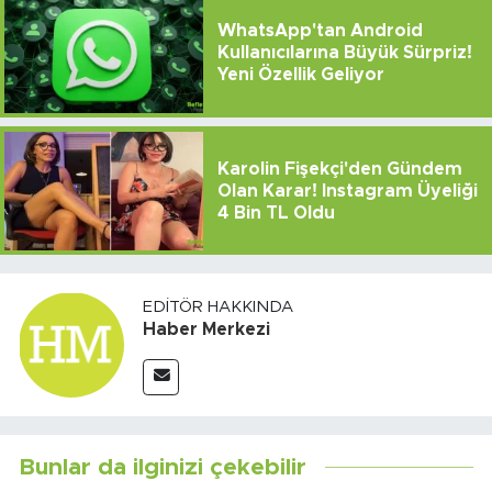
WhatsApp'tan Android
Kullanıcılarına Büyük Sürpriz!
Yeni Özellik Geliyor
Karolin Fişekçi'den Gündem
Olan Karar! Instagram Üyeliği
4 Bin TL Oldu
EDITÖR HAKKINDA
Haber Merkezi
Bunlar da ilginizi çekebilir