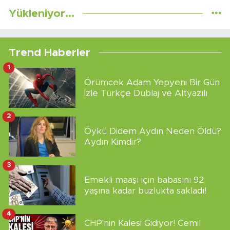
Yükleniyor...
Trend Haberler
1
Örümcek Adam Yepyeni Bir Gün
İzle Türkçe Dublaj ve Altyazılı
2
Öykü Didem Aydın Neden Öldü?
Aydın Kimdir?
3
Emekli maaşı için babasını 92
yaşına kadar buzlukta sakladı!
4
CHP'nin Kalesi Gidiyor! Cemil