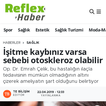
Eğitim
Nöbetçi Eczaneler
Spor
Sağlık
Estetik
Sağlık Turizmi
Moda-Ma
Estetik
Hava Durumu
Firmalardan
Namaz Vakitleri
HABERLER
SAĞLIK
İşitme kaybınız varsa
Güncel
Trafik Durumu
sebebi otoskleroz olabilir
İş ve Ekonomi
Şampiyonlar Ligi Puan Durumu ve Fikstür
Op. Dr. Emrah Çelik, bu hastalığın ilaçla
tedavisinin mümkün olmadığının altını
Moda-Magazin-Eğlence
Tüm Manşetler
çizerek ameliyatın şart olduğunu belirtiyor
Sağlık
Son Dakika Haberleri
TE BILIŞIM
22.04.2019 - 12:33
EDITÖR
YAYINLANMA
Sağlık Turizmi
Haber Arşivi