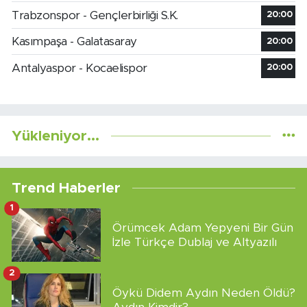
Trabzonspor - Gençlerbirliği S.K.
20:00
Kasımpaşa - Galatasaray
20:00
Antalyaspor - Kocaelispor
20:00
Yükleniyor...
Trend Haberler
1
Örümcek Adam Yepyeni Bir Gün
İzle Türkçe Dublaj ve Altyazılı
2
Öykü Didem Aydın Neden Öldü?