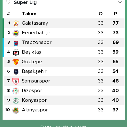
Süper Lig
#
Takım
O
P
Galatasaray
33
77
1
Fenerbahçe
33
73
2
Trabzonspor
33
69
3
Beşiktaş
33
59
4
Göztepe
33
55
5
Başakşehir
33
54
6
Samsunspor
33
48
7
Rizespor
33
40
8
Konyaspor
33
40
9
Alanyaspor
33
37
10