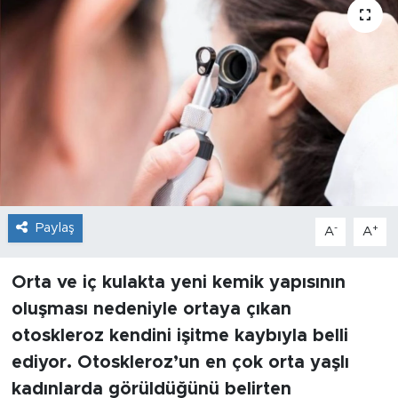
Sanat
Spor
Teknoloji
Paylaş
-
+
A
A
Orta ve iç kulakta yeni kemik yapısının
oluşması nedeniyle ortaya çıkan
otoskleroz kendini işitme kaybıyla belli
ediyor. Otoskleroz’un en çok orta yaşlı
kadınlarda görüldüğünü belirten