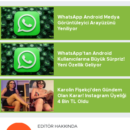
WhatsApp Android Medya
Görüntüleyici Arayüzünü
Yeniliyor
WhatsApp'tan Android
Kullanıcılarına Büyük Sürpriz!
Yeni Özellik Geliyor
Karolin Fişekçi'den Gündem
Olan Karar! Instagram Üyeliği
4 Bin TL Oldu
EDITÖR HAKKINDA