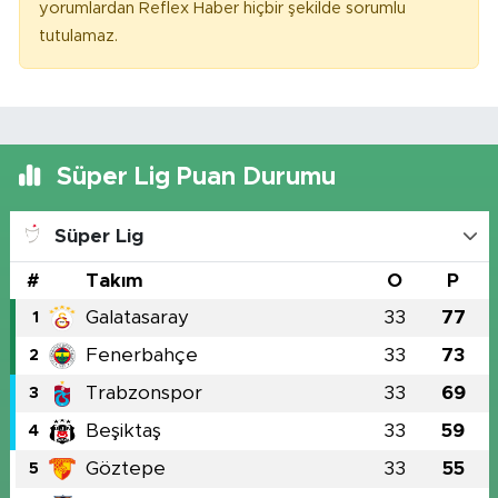
yorumlardan Reflex Haber hiçbir şekilde sorumlu
tutulamaz.
Süper Lig Puan Durumu
Süper Lig
#
Takım
O
P
Galatasaray
33
77
1
Fenerbahçe
33
73
2
Trabzonspor
33
69
3
Beşiktaş
33
59
4
Göztepe
33
55
5