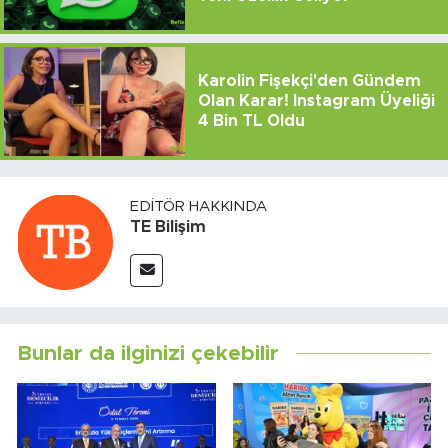
Karolin Fişekçi'den Gündem
Olan Karar! Instagram Üyeliği
4 Bin TL Oldu
EDITÖR HAKKINDA
TE Bilişim
Bunlar da ilginizi çekebilir