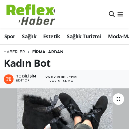
Eğitim
Nöbetçi Eczaneler
Spor
Sağlık
Estetik
Sağlık Turizmi
Moda-Ma
Estetik
Hava Durumu
Firmalardan
Namaz Vakitleri
HABERLER
FIRMALARDAN
Kadın Bot
Güncel
Trafik Durumu
TE BILIŞIM
26.07.2018 - 11:25
İş ve Ekonomi
Şampiyonlar Ligi Puan Durumu ve Fikstür
EDITÖR
YAYINLANMA
Moda-Magazin-Eğlence
Tüm Manşetler
Sağlık
Son Dakika Haberleri
Sağlık Turizmi
Haber Arşivi