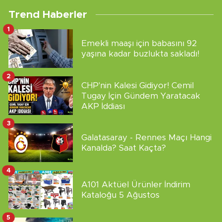
Trend Haberler
1
Emekli maaşı için babasını 92
yaşına kadar buzlukta sakladı!
2
CHP'nin Kalesi Gidiyor! Cemil
Tugay İçin Gündem Yaratacak
AKP İddiası
3
Galatasaray - Rennes Maçı Hangi
Kanalda? Saat Kaçta?
4
A101 Aktüel Ürünler İndirim
Kataloğu 5 Ağustos
5