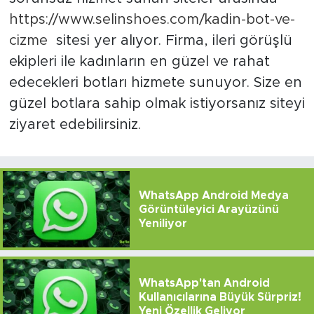
https://www.selinshoes.com/kadin-bot-ve-
cizme
sitesi yer alıyor. Firma, ileri görüşlü
ekipleri ile kadınların en güzel ve rahat
edecekleri botları hizmete sunuyor. Size en
güzel botlara sahip olmak istiyorsanız siteyi
ziyaret edebilirsiniz.
WhatsApp Android Medya
Görüntüleyici Arayüzünü
Yeniliyor
WhatsApp'tan Android
Kullanıcılarına Büyük Sürpriz!
Yeni Özellik Geliyor