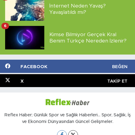
İnternet Neden Yavaş?
Yavaşlatıldı mı?
6
Kimse Bilmiyor Gerçek Kral
Benim Türkçe Nereden İzlenir?
FACEBOOK
BEĞEN
X
TAKIP ET
Reflex Haber; Günlük Spor ve Sağlık Haberleri... Spor, Sağlık, İş
ve Ekonomi Dünyasından Güncel Gelişmeler.