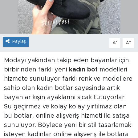
Sanat
Spor
Paylaş
Teknoloji
-
+
A
A
Modayı yakından takip eden bayanlar için
birbirinden farklı yeni
kadın bot
modelleri
hizmete sunuluyor farklı renk ve modellere
sahip olan kadın botlar sayesinde artık
bayanlar kışın ayaklarını sıcak tutuyorlar.
Su geçirmez ve kolay kolay yırtılmaz olan
bu botlar, online alışveriş hizmeti ile satışa
sunuluyor. Böylece yeni bir stil tasarlamak
isteyen kadınlar online alışveriş ile botlara