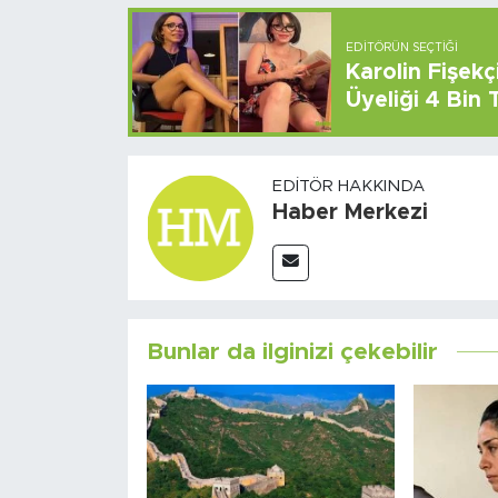
EDITÖRÜN SEÇTIĞI
Karolin Fişek
Üyeliği 4 Bin
EDITÖR HAKKINDA
Haber Merkezi
Bunlar da ilginizi çekebilir