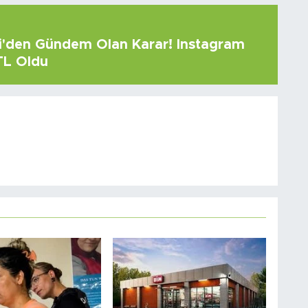
çi'den Gündem Olan Karar! Instagram
 TL Oldu