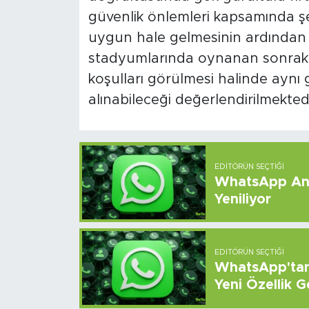
güvenlik önlemleri kapsamında şe
uygun hale gelmesinin ardından 
stadyumlarında oynanan sonraki
koşulları görülmesi halinde aynı
alınabileceği değerlendirilmektedi
EDITÖRÜN SEÇTIĞI
WhatsApp And
Yeniliyor
EDITÖRÜN SEÇTIĞI
WhatsApp'tan 
Yeni Özellik G