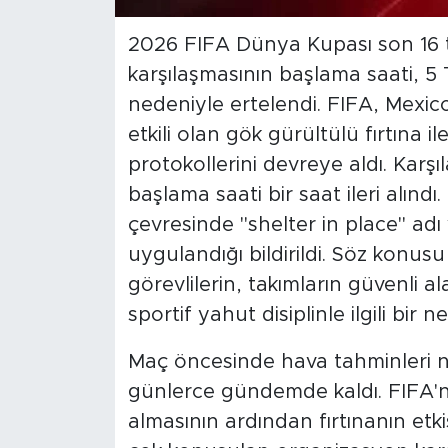
2026 FIFA Dünya Kupası son 16 
karşılaşmasının başlama saati, 
nedeniyle ertelendi. FIFA, Mexi
etkili olan gök gürültülü fırtına il
protokollerini devreye aldı. Karş
başlama saati bir saat ileri alın
çevresinde "shelter in place" ad
uygulandığı bildirildi. Söz konu
görevlilerin, takımların güvenli a
sportif yahut disiplinle ilgili bi
Maç öncesinde hava tahminleri ned
günlerce gündemde kaldı. FIFA'nı
almasının ardından fırtınanın etk