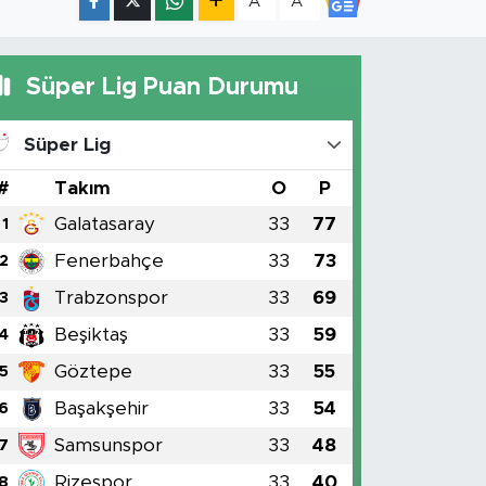
A
A
Süper Lig Puan Durumu
Süper Lig
#
Takım
O
P
Galatasaray
33
77
1
Fenerbahçe
33
73
2
Trabzonspor
33
69
3
Beşiktaş
33
59
4
Göztepe
33
55
5
Başakşehir
33
54
6
Samsunspor
33
48
7
Rizespor
33
40
8