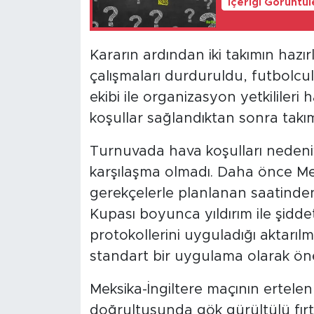
İçeriği Görüntü
Kararın ardından iki takımın hazı
çalışmaları durduruldu, futbolcu
ekibi ile organizasyon yetkilileri
koşullar sağlandıktan sonra takı
Turnuvada hava koşulları nedeni
karşılaşma olmadı. Daha önce M
gerekçelerle planlanan saatinde
Kupası boyunca yıldırım ile şiddetl
protokollerini uyguladığı aktarıl
standart bir uygulama olarak öne
Meksika-İngiltere maçının ertelenm
doğrultusunda gök gürültülü fırtı