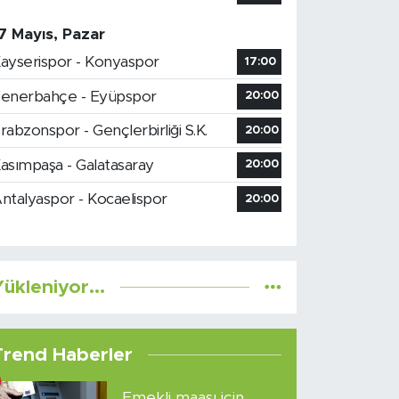
7 Mayıs, Pazar
ayserispor - Konyaspor
17:00
enerbahçe - Eyüpspor
20:00
rabzonspor - Gençlerbirliği S.K.
20:00
asımpaşa - Galatasaray
20:00
ntalyaspor - Kocaelispor
20:00
ükleniyor...
Trend Haberler
Emekli maaşı için