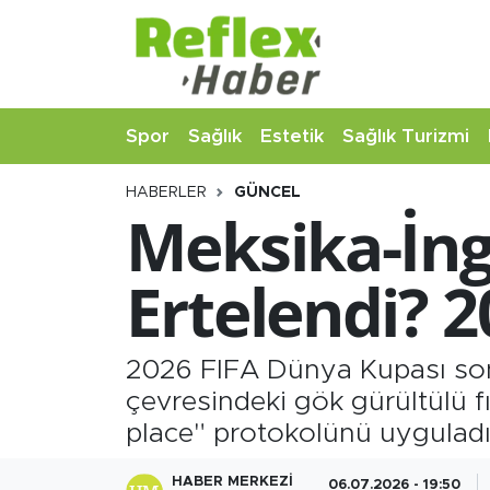
Eğitim
Nöbetçi Eczaneler
Spor
Sağlık
Estetik
Sağlık Turizmi
Estetik
Hava Durumu
HABERLER
GÜNCEL
Firmalardan
Namaz Vakitleri
Meksika-İng
Güncel
Trafik Durumu
Ertelendi? 
İş ve Ekonomi
Şampiyonlar Ligi Puan Durumu ve Fikstür
Moda-Magazin-Eğlence
Tüm Manşetler
2026 FIFA Dünya Kupası son
çevresindeki gök gürültülü fır
Sağlık
Son Dakika Haberleri
place" protokolünü uyguladı
Sağlık Turizmi
Haber Arşivi
HABER MERKEZI
06.07.2026 - 19:50