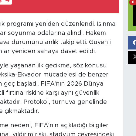
le
6
rlık programı yeniden düzenlendi. Isınma
lar soyunma odalarına alındı. Hakem
 hava durumunu anlık takip etti. Güvenli
mlar yeniden sahaya davet edildi.
yle yaşanan ilk gecikme, söz konusu
eksika-Ekvador mücadelesi de benzer
n geç başladı. FIFA'nın 2026 Dünya
i fırtına riskine karşı aynı güvenlik
maktadır. Protokol, turnuva genelinde
 çıkmaktadır.
e nedeni, FIFA'nın açıkladığı bilgiler
na, yıldırım riski, stadyum çevresindeki