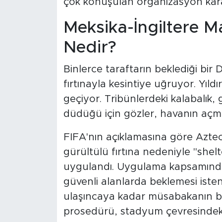
çok konuşulan organizasyon kararl
Meksika-İngiltere M
Nedir?
Binlerce taraftarın beklediği bi
fırtınayla kesintiye uğruyor. Yıl
geçiyor. Tribünlerdeki kalabalık, 
düdüğü için gözler, havanın açma
FIFA'nın açıklamasına göre Azt
gürültülü fırtına nedeniyle "shel
uygulandı. Uygulama kapsamında t
güvenli alanlarda beklemesi iste
ulaşıncaya kadar müsabakanın baş
prosedürü, stadyum çevresindeki