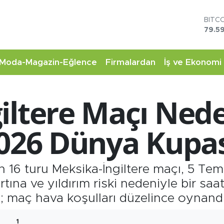
DOL
45,4
EUR
53,3
STER
Moda-Magazin-Eğlence
Firmalardan
İş ve Ekonomi
61,6
G.AL
6862
iltere Maçı Ned
BİST
14.5
BITC
2026 Dünya Kupa
79.59
 16 turu Meksika-İngiltere maçı, 5 T
tına ve yıldırım riski nedeniyle bir saat
; maç hava koşulları düzelince oynandı
1