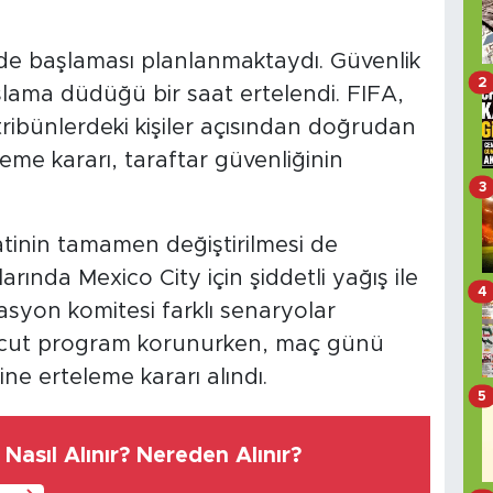
'de başlaması planlanmaktaydı. Güvenlik
2
lama düdüğü bir saat ertelendi. FIFA,
e tribünlerdeki kişiler açısından doğrudan
leme kararı, taraftar güvenliğinin
3
tinin tamamen değiştirilmesi de
arında Mexico City için şiddetli yağış ile
4
izasyon komitesi farklı senaryolar
evcut program korunurken, maç günü
ne erteleme kararı alındı.
5
Nasıl Alınır? Nereden Alınır?