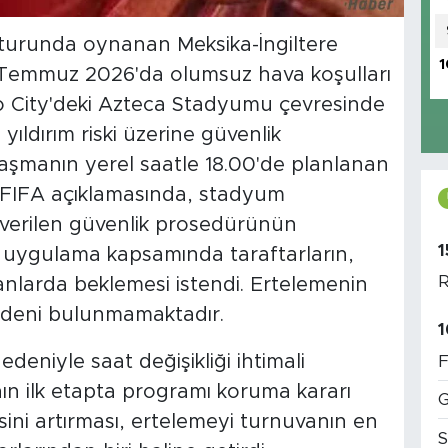
turunda oynanan Meksika-İngiltere
1
5 Temmuz 2026'da olumsuz hava koşulları
co City'deki Azteca Stadyumu çevresinde
e yıldırım riski üzerine güvenlik
ılaşmanın yerel saatle 18.00'de planlanan
dı. FIFA açıklamasında, stadyum
ı verilen güvenlik prosedürünün
1
su uygulama kapsamında taraftarların,
R
lanlarda beklemesi istendi. Ertelemenin
r nedeni bulunmamaktadır.
1
eniyle saat değişikliği ihtimali
F
n ilk etapta programı koruma kararı
G
isini artırması, ertelemeyi turnuvanın en
S