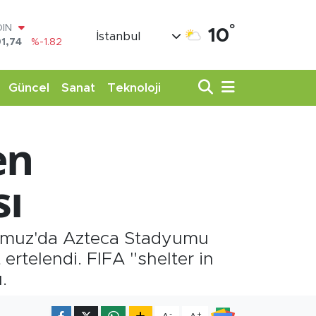
°
AR
10
İstanbul
3620
%0.02
O
8690
%0.19
LİN
Güncel
Sanat
Teknoloji
0380
%0.18
TIN
,09000
%0.19
en
100
98,00
%0
OIN
sı
1,74
%-1.82
emmuz'da Azteca Stadyumu
 ertelendi. FIFA "shelter in
.
-
+