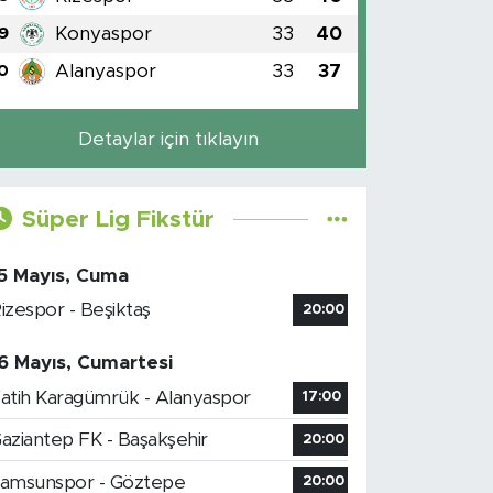
Konyaspor
33
40
9
Alanyaspor
33
37
0
Detaylar için tıklayın
Süper Lig Fikstür
5 Mayıs, Cuma
izespor - Beşiktaş
20:00
6 Mayıs, Cumartesi
atih Karagümrük - Alanyaspor
17:00
aziantep FK - Başakşehir
20:00
amsunspor - Göztepe
20:00