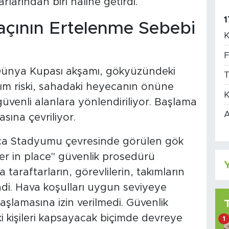
arından biri haline getirdi.
1
açının Ertelenme Sebebi
K
F
r Dünya Kupası akşamı, gökyüzündeki
T
dırım riski, sahadaki heyecanın önüne
K
güvenli alanlara yönlendiriliyor. Başlama
A
sına çevriliyor.
eca Stadyumu çevresinde görülen gök
ter in place" güvenlik prosedürü
Y
araftarların, görevlilerin, takımların
ndi. Hava koşulları uygun seviyeye
lamasına izin verilmedi. Güvenlik
 kişileri kapsayacak biçimde devreye
1