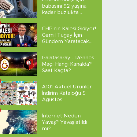
babasını 92 yaşına
kadar buzlukta
sakladı!
CHP'nin Kalesi Gidiyor!
Cemil Tugay İçin
Gündem Yaratacak
AKP İddiası
Galatasaray - Rennes
Maçı Hangi Kanalda?
Saat Kaçta?
A101 Aktüel Ürünler
İndirim Kataloğu 5
Ağustos
İnternet Neden
Yavaş? Yavaşlatıldı
mı?