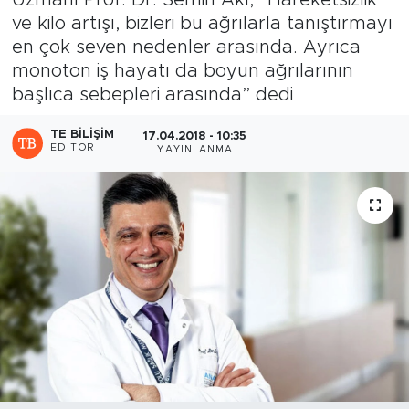
Uzmanı Prof. Dr. Semih Akı, “Hareketsizlik
ve kilo artışı, bizleri bu ağrılarla tanıştırmayı
Sanat
en çok seven nedenler arasında. Ayrıca
monoton iş hayatı da boyun ağrılarının
Spor
başlıca sebepleri arasında” dedi
Teknoloji
TE BILIŞIM
17.04.2018 - 10:35
EDITÖR
YAYINLANMA