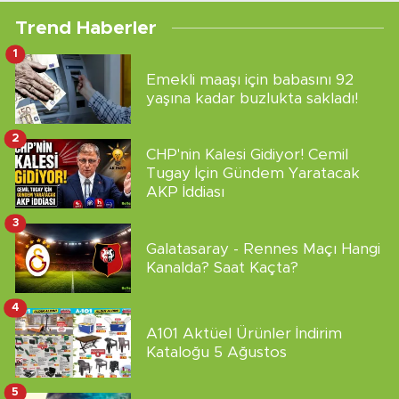
Trend Haberler
1
Emekli maaşı için babasını 92
yaşına kadar buzlukta sakladı!
2
CHP'nin Kalesi Gidiyor! Cemil
Tugay İçin Gündem Yaratacak
AKP İddiası
3
Galatasaray - Rennes Maçı Hangi
Kanalda? Saat Kaçta?
4
A101 Aktüel Ürünler İndirim
Kataloğu 5 Ağustos
5