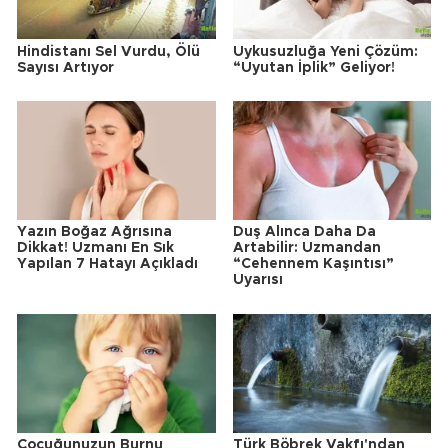
Hindistanı Sel Vurdu, Ölü
Uykusuzluğa Yeni Çözüm:
Sayısı Artıyor
“Uyutan İplik” Geliyor!
Yazın Boğaz Ağrısına
Duş Alınca Daha Da
Dikkat! Uzmanı En Sık
Artabilir: Uzmandan
Yapılan 7 Hatayı Açıkladı
“Cehennem Kaşıntısı”
Uyarısı
Çocuğunuzun Burnu
Türk Böbrek Vakfı'ndan