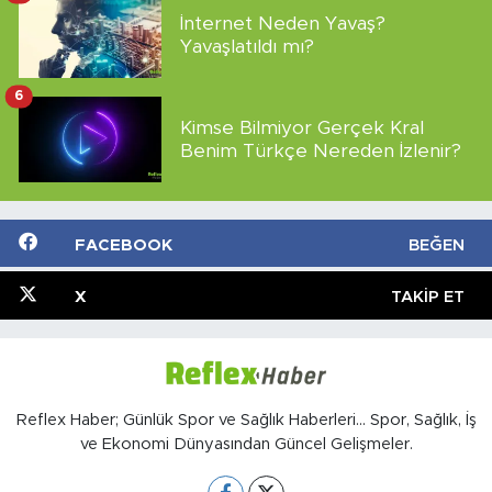
İnternet Neden Yavaş?
Yavaşlatıldı mı?
6
Kimse Bilmiyor Gerçek Kral
Benim Türkçe Nereden İzlenir?
FACEBOOK
BEĞEN
X
TAKIP ET
Reflex Haber; Günlük Spor ve Sağlık Haberleri... Spor, Sağlık, İş
ve Ekonomi Dünyasından Güncel Gelişmeler.