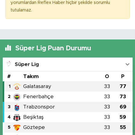
yorumlardan Reflex Haber hiçbir şekilde sorumlu
tutulamaz.
Süper Lig Puan Durumu
Süper Lig
#
Takım
O
P
Galatasaray
33
77
1
Fenerbahçe
33
73
2
Trabzonspor
33
69
3
Beşiktaş
33
59
4
Göztepe
33
55
5