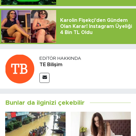
Karolin Fişekçi'den Gündem
Olan Karar! Instagram Üyeliği
4 Bin TL Oldu
EDITÖR HAKKINDA
TE Bilişim
Bunlar da ilginizi çekebilir