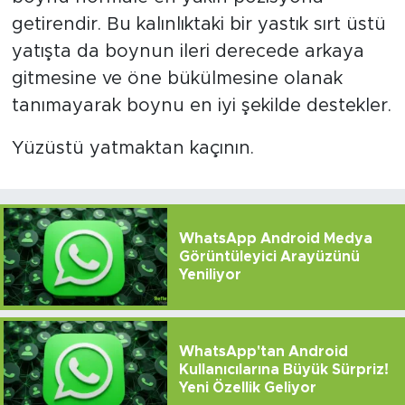
getirendir. Bu kalınlıktaki bir yastık sırt üstü
yatışta da boynun ileri derecede arkaya
gitmesine ve öne bükülmesine olanak
tanımayarak boynu en iyi şekilde destekler.
Yüzüstü yatmaktan kaçının.
WhatsApp Android Medya
Görüntüleyici Arayüzünü
Yeniliyor
WhatsApp'tan Android
Kullanıcılarına Büyük Sürpriz!
Yeni Özellik Geliyor