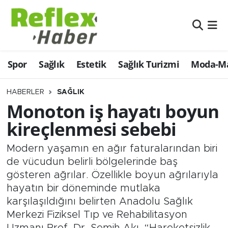
Eğitim
Nöbetçi Eczaneler
Spor
Sağlık
Estetik
Sağlık Turizmi
Moda-Ma
Estetik
Hava Durumu
Firmalardan
Namaz Vakitleri
HABERLER
SAĞLIK
Monoton iş hayatı boyun
Güncel
Trafik Durumu
kireçlenmesi sebebi
İş ve Ekonomi
Şampiyonlar Ligi Puan Durumu ve Fikstür
Modern yaşamın en ağır faturalarından biri
de vücudun belirli bölgelerinde baş
Moda-Magazin-Eğlence
Tüm Manşetler
gösteren ağrılar. Özellikle boyun ağrılarıyla
hayatın bir döneminde mutlaka
Sağlık
Son Dakika Haberleri
karşılaşıldığını belirten Anadolu Sağlık
Merkezi Fiziksel Tıp ve Rehabilitasyon
Sağlık Turizmi
Haber Arşivi