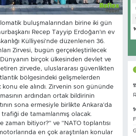
omatik buluşmalarından birine iki gün
1
hurbaşkanı Recep Tayyip Erdoğan'ın ev
anlığı Külliyesi'nde düzenlenen 36.
ı Zirvesi, bugün gerçekleştirilecek
Dünyanın birçok ülkesinden devlet ve
tiren zirvede, uluslararası güvenlikten
tlantik bölgesindeki gelişmelerden
1
 konu ele alındı. Zirvenin son gününde
R
lamasının ardından ortak bildirinin
ının sona ermesiyle birlikte Ankara'da
1
 trafiği de tamamlanmış olacak.
F
 zaman bitiyor?" ve "NATO toplantısı
G
otorlarında en çok araştırılan konular