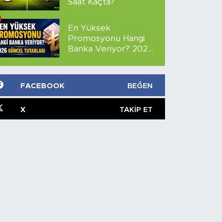
Saat Kaçta?
En Yüksek
Promosyonu Hangi
Banka Veriyor? 2026
Güncel Tutarları
FACEBOOK
BEĞEN
X
TAKIP ET