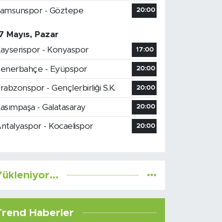
amsunspor - Göztepe
20:00
7 Mayıs, Pazar
ayserispor - Konyaspor
17:00
enerbahçe - Eyüpspor
20:00
rabzonspor - Gençlerbirliği S.K.
20:00
asımpaşa - Galatasaray
20:00
ntalyaspor - Kocaelispor
20:00
ükleniyor...
Trend Haberler