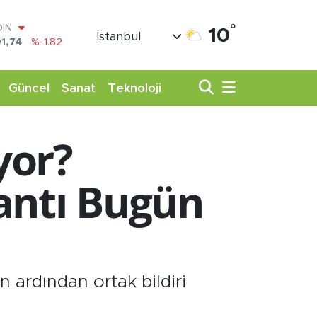
OIN
°
10
İstanbul
1,74
%-1.82
AR
3620
%0.02
O
Güncel
Sanat
Teknoloji
8690
%0.19
LİN
0380
%0.18
yor?
TIN
,09000
%0.19
100
antı Bugün
98,00
%0
 ardından ortak bildiri