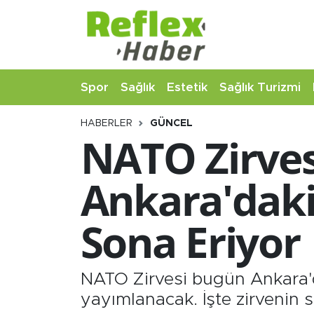
Eğitim
Nöbetçi Eczaneler
Spor
Sağlık
Estetik
Sağlık Turizmi
Estetik
Hava Durumu
HABERLER
GÜNCEL
Firmalardan
Namaz Vakitleri
NATO Zirves
Güncel
Trafik Durumu
Ankara'daki
İş ve Ekonomi
Şampiyonlar Ligi Puan Durumu ve Fikstür
Sona Eriyor
Moda-Magazin-Eğlence
Tüm Manşetler
Sağlık
Son Dakika Haberleri
NATO Zirvesi bugün Ankara'da
yayımlanacak. İşte zirvenin s
Sağlık Turizmi
Haber Arşivi