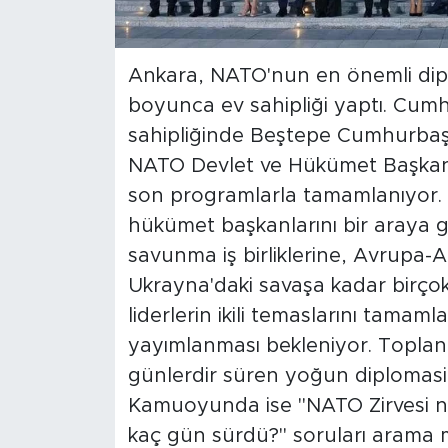
Ankara, NATO'nun en önemli dipl
boyunca ev sahipliği yaptı. Cum
sahipliğinde Beştepe Cumhurbaşk
NATO Devlet ve Hükümet Başkanlar
son programlarla tamamlanıyor. 
hükümet başkanlarını bir araya ge
savunma iş birliklerine, Avrupa-A
Ukrayna'daki savaşa kadar birçok
liderlerin ikili temaslarını tamam
yayımlanması bekleniyor. Toplant
günlerdir süren yoğun diplomasi
Kamuoyunda ise "NATO Zirvesi ne
kaç gün sürdü?" soruları arama m