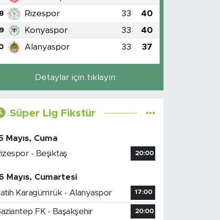
Rizespor
33
40
8
Konyaspor
33
40
9
Alanyaspor
33
37
0
Detaylar için tıklayın
Süper Lig Fikstür
5 Mayıs, Cuma
izespor - Beşiktaş
20:00
6 Mayıs, Cumartesi
atih Karagümrük - Alanyaspor
17:00
aziantep FK - Başakşehir
20:00