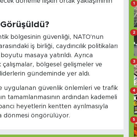
gelecek döneme ilişkin ortak yaklaşımının
1
 Görüşüldü?
2
tik bölgesinin güvenliği, NATO'nun
ındaki iş birliği, caydırıcılık politikaları
 boyutu masaya yatırıldı. Ayrıca
3
 çalışmalar, bölgesel gelişmeler ve
 liderlerin gündeminde yer aldı.
 uygulanan güvenlik önlemleri ve trafik
4
mın tamamlanmasının ardından kademeli
abancı heyetlerin kentten ayrılmasıyla
ına dönmesi öngörülüyor.
5