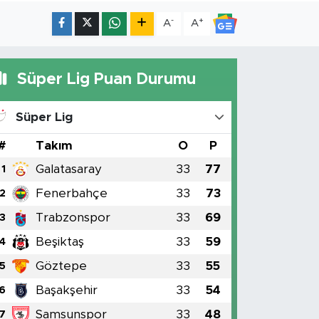
-
+
A
A
Süper Lig Puan Durumu
Süper Lig
#
Takım
O
P
Galatasaray
33
77
1
Fenerbahçe
33
73
2
Trabzonspor
33
69
3
Beşiktaş
33
59
4
Göztepe
33
55
5
Başakşehir
33
54
6
Samsunspor
33
48
7