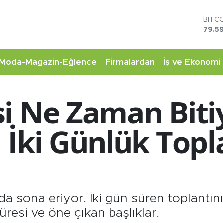
BITC
79.59
DOL
45,4
EUR
Moda-Magazin-Eğlence
Firmalardan
İş ve Ekonomi
53,3
STER
61,6
i Ne Zaman Biti
G.AL
6862
BİST
 İki Günlük Topl
14.5
 sona eriyor. İki gün süren toplantının
üresi ve öne çıkan başlıklar.