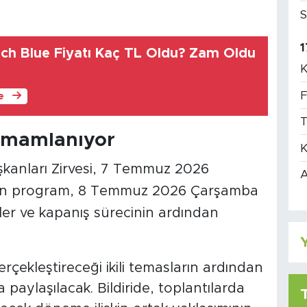
S
1
ch Blue Fiyatı Kaç TL Oldu? Zam Oldu
K
F
le
T
amamlanıyor
K
anları Zirvesi, 7 Temmuz 2026
A
süren program, 8 Temmuz 2026 Çarşamba
er ve kapanış sürecinin ardından
Y
çekleştireceği ikili temasların ardından
 paylaşılacak. Bildiride, toplantılarda