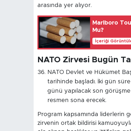
arasında yer alıyor.
Marlboro Tou
Mu?
İçeriği Görüntü
NATO Zirvesi Bugün T
NATO Devlet ve Hükümet Başk
tarihinde başladı. İki gün 
günü yapılacak son görüşmel
resmen sona erecek.
Program kapsamında liderlerin ger
zirvenin ortak bildirisi kamuoyuyla