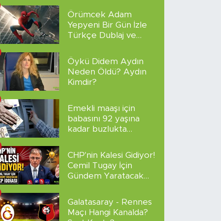
Örümcek Adam
Yepyeni Bir Gün İzle
Türkçe Dublaj ve
Altyazılı
Öykü Didem Aydın
Neden Öldü? Aydın
Kimdir?
Emekli maaşı için
babasını 92 yaşına
kadar buzlukta
sakladı!
CHP'nin Kalesi Gidiyor!
Cemil Tugay İçin
Gündem Yaratacak
AKP İddiası
Galatasaray - Rennes
Maçı Hangi Kanalda?