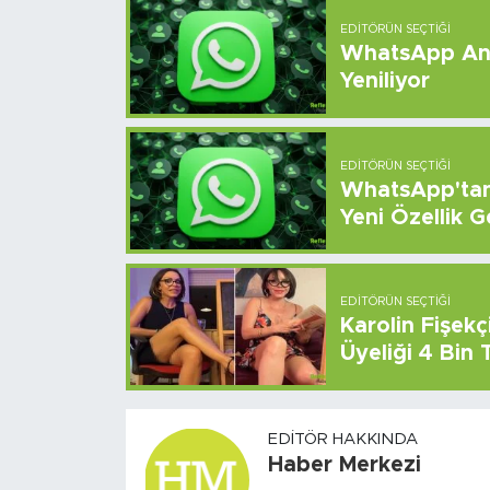
EDITÖRÜN SEÇTIĞI
WhatsApp And
Yeniliyor
EDITÖRÜN SEÇTIĞI
WhatsApp'tan 
Yeni Özellik G
EDITÖRÜN SEÇTIĞI
Karolin Fişek
Üyeliği 4 Bin
EDITÖR HAKKINDA
Haber Merkezi