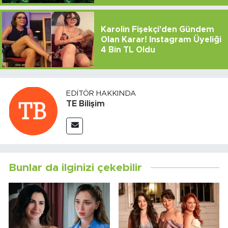
Karolin Fişekçi'den Gündem
Olan Karar! Instagram Üyeliği
4 Bin TL Oldu
EDITÖR HAKKINDA
TE Bilişim
Bunlar da ilginizi çekebilir