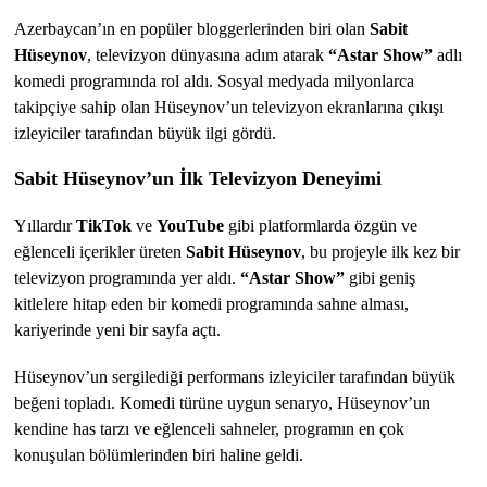
Azerbaycan’ın en popüler bloggerlerinden biri olan 
Sabit 
Hüseynov
, televizyon dünyasına adım atarak 
“Astar Show”
 adlı 
komedi programında rol aldı. Sosyal medyada milyonlarca 
takipçiye sahip olan Hüseynov’un televizyon ekranlarına çıkışı 
izleyiciler tarafından büyük ilgi gördü.
Sabit Hüseynov’un İlk Televizyon Deneyimi
Yıllardır 
TikTok
 ve 
YouTube
 gibi platformlarda özgün ve 
eğlenceli içerikler üreten 
Sabit Hüseynov
, bu projeyle ilk kez bir 
televizyon programında yer aldı. 
“Astar Show”
 gibi geniş 
kitlelere hitap eden bir komedi programında sahne alması, 
kariyerinde yeni bir sayfa açtı.
Hüseynov’un sergilediği performans izleyiciler tarafından büyük 
beğeni topladı. Komedi türüne uygun senaryo, Hüseynov’un 
kendine has tarzı ve eğlenceli sahneler, programın en çok 
konuşulan bölümlerinden biri haline geldi.