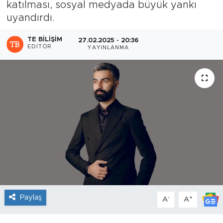
katılması, sosyal medyada büyük yankı
uyandırdı.
Sanat
TE BILIŞIM
27.02.2025 - 20:36
Spor
EDITÖR
YAYINLANMA
Teknoloji
Paylaş
-
+
A
A