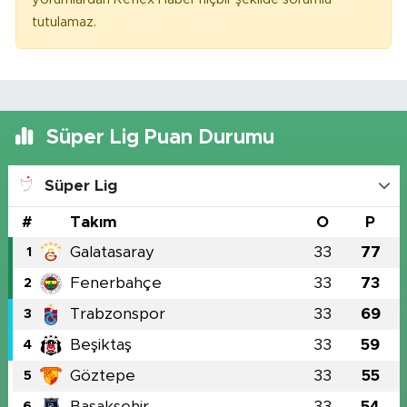
tutulamaz.
Süper Lig Puan Durumu
Süper Lig
#
Takım
O
P
Galatasaray
33
77
1
Fenerbahçe
33
73
2
Trabzonspor
33
69
3
Beşiktaş
33
59
4
Göztepe
33
55
5
Başakşehir
33
54
6