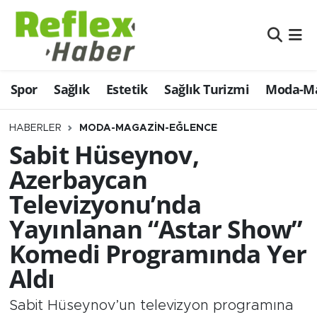
Eğitim
Nöbetçi Eczaneler
Spor
Sağlık
Estetik
Sağlık Turizmi
Moda-Ma
Estetik
Hava Durumu
Firmalardan
Namaz Vakitleri
HABERLER
MODA-MAGAZIN-EĞLENCE
Sabit Hüseynov,
Güncel
Trafik Durumu
Azerbaycan
Televizyonu’nda
İş ve Ekonomi
Şampiyonlar Ligi Puan Durumu ve Fikstür
Yayınlanan “Astar Show”
Moda-Magazin-Eğlence
Tüm Manşetler
Komedi Programında Yer
Aldı
Sağlık
Son Dakika Haberleri
Sabit Hüseynov’un televizyon programına
Sağlık Turizmi
Haber Arşivi