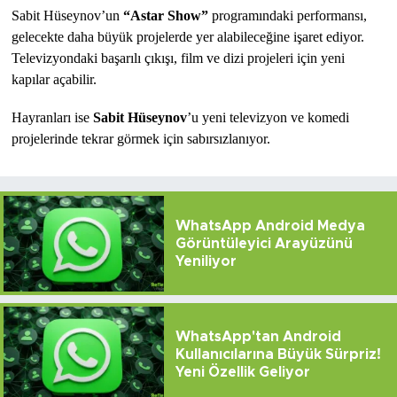
Sabit Hüseynov’un 
“Astar Show”
 programındaki performansı, 
gelecekte daha büyük projelerde yer alabileceğine işaret ediyor. 
Televizyondaki başarılı çıkışı, film ve dizi projeleri için yeni 
kapılar açabilir.
Hayranları ise 
Sabit Hüseynov
’u yeni televizyon ve komedi 
projelerinde tekrar görmek için sabırsızlanıyor.
WhatsApp Android Medya
Görüntüleyici Arayüzünü
Yeniliyor
WhatsApp'tan Android
Kullanıcılarına Büyük Sürpriz!
Yeni Özellik Geliyor