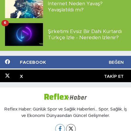
İnternet Neden Yavaş?
Yavaşlatıldı mı?
6
Şirketimi Evsiz Bir Dahi Kurtardı
Türkçe İzle - Nereden İzlenir?
FACEBOOK
BEĞEN
X
TAKIP ET
Reflex Haber; Günlük Spor ve Sağlık Haberleri... Spor, Sağlık, İş
ve Ekonomi Dünyasından Güncel Gelişmeler.