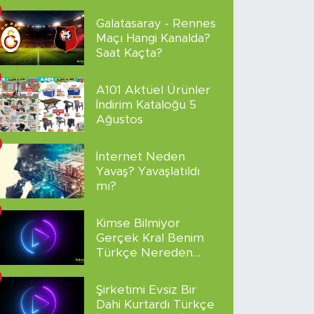
sakladı!
Galatasaray - Rennes
Maçı Hangi Kanalda?
Saat Kaçta?
A101 Aktüel Ürünler
İndirim Kataloğu 5
Ağustos
İnternet Neden
Yavaş? Yavaşlatıldı
mı?
Kimse Bilmiyor
Gerçek Kral Benim
Türkçe Nereden
İzlenir?
Şirketimi Evsiz Bir
Dahi Kurtardı Türkçe