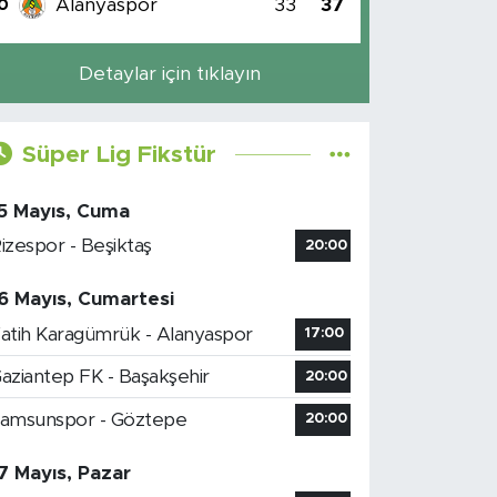
Alanyaspor
33
37
0
Detaylar için tıklayın
Süper Lig Fikstür
5 Mayıs, Cuma
izespor - Beşiktaş
20:00
6 Mayıs, Cumartesi
atih Karagümrük - Alanyaspor
17:00
aziantep FK - Başakşehir
20:00
amsunspor - Göztepe
20:00
7 Mayıs, Pazar