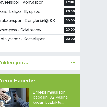
ayserispor - Konyaspor
17:00
enerbahçe - Eyüpspor
20:00
rabzonspor - Gençlerbirliği S.K.
20:00
asımpaşa - Galatasaray
20:00
ntalyaspor - Kocaelispor
20:00
ükleniyor...
Trend Haberler
Emekli maaşı için
babasını 92 yaşına
kadar buzlukta