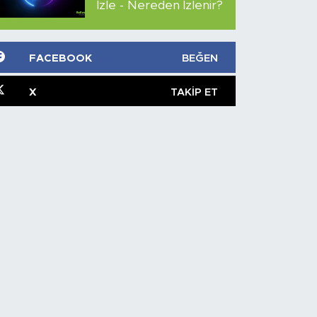
İzle - Nereden İzlenir?
FACEBOOK
BEĞEN
X
TAKIP ET