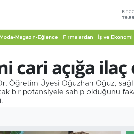
DOL
45,4
EUR
53,3
STER
Moda-Magazin-Eğlence
Firmalardan
İş ve Ekonomi
61,6
G.AL
6862
i cari açığa ilaç 
BİST
14.5
BITC
79.59
. Öğretim Üyesi Oğuzhan Oğuz, sağlık
acak bir potansiyele sahip olduğunu fa
.