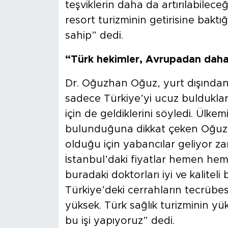
teşviklerin daha da artırılabilec
resort turizminin getirisine bakt
sahip” dedi.
“Türk hekimler, Avrupadan daha ç
Dr. Oğuzhan Oğuz, yurt dışından
sadece Türkiye’yi ucuz buldukları i
için de geldiklerini söyledi. Ülkem
bulunduğuna dikkat çeken Oğuzh
olduğu için yabancılar geliyor z
İstanbul’daki fiyatlar hemen hem
buradaki doktorları iyi ve kaliteli 
Türkiye’deki cerrahların tecrübe
yüksek. Türk sağlık turizminin y
bu işi yapıyoruz” dedi.