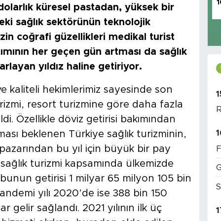
1
dolarlık küresel pastadan, yüksek bir
eki sağlık sektörünün teknolojik
zin coğrafi güzellikleri medikal turist
nıtımının her geçen gün artması da sağlık
layan yıldız haline getiriyor.
ve kaliteli hekimlerimiz sayesinde son
1
urizmi, resort turizmine göre daha fazla
R
di. Özellikle döviz getirisi bakımından
1
aması beklenen Türkiye sağlık turizminin,
 pazarından bu yıl için büyük bir pay
F
 sağlık turizmi kapsamında ülkemizde
G
 bunun getirisi 1 milyar 65 milyon 105 bin
S
andemi yılı 2020’de ise 388 bin 150
gelir sağlandı. 2021 yılının ilk üç
1