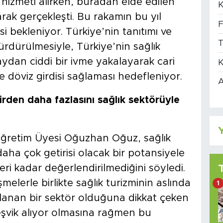
k hizmeti alırken, buradan elde edilen
K
arak gerçekleşti. Bu rakamın bu yıl
F
si bekleniyor. Türkiye’nin tanıtımı ve
T
sürdürülmesiyle, Türkiye’nin sağlık
aydan ciddi bir ivme yakalayarak cari
K
e döviz girdisi sağlaması hedefleniyor.
A
lirden daha fazlasını sağlık sektörüyle
Y
ğretim Üyesi Oğuzhan Oğuz, sağlık
daha çok getirisi olacak bir potansiyele
i kadar değerlendirilmediğini söyledi.
melerle birlikte sağlık turizminin aslında
1
lanan bir sektör olduğuna dikkat çeken
eşvik alıyor olmasına rağmen bu