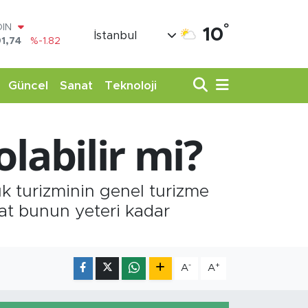
°
AR
10
İstanbul
3620
%0.02
O
8690
%0.19
LİN
Güncel
Sanat
Teknoloji
0380
%0.18
TIN
,09000
%0.19
olabilir mi?
100
98,00
%0
OIN
1,74
%-1.82
 turizminin genel turizme
kat bunun yeteri kadar
-
+
A
A