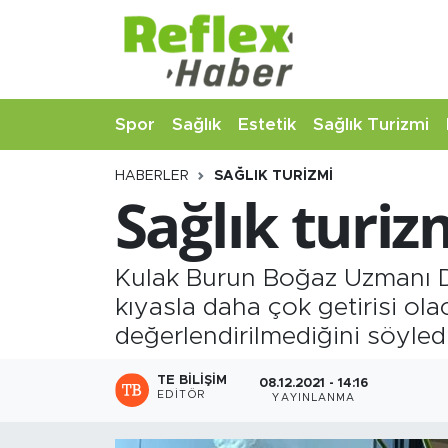
Eğitim
Nöbetçi Eczaneler
Spor
Sağlık
Estetik
Sağlık Turizmi
Estetik
Hava Durumu
HABERLER
SAĞLIK TURIZMI
Firmalardan
Namaz Vakitleri
Sağlık turizm
Güncel
Trafik Durumu
Kulak Burun Boğaz Uzmanı Dr
İş ve Ekonomi
Şampiyonlar Ligi Puan Durumu ve Fikstür
kıyasla daha çok getirisi ol
Moda-Magazin-Eğlence
Tüm Manşetler
değerlendirilmediğini söyledi
Sağlık
Son Dakika Haberleri
TE BILIŞIM
08.12.2021 - 14:16
EDITÖR
YAYINLANMA
Sağlık Turizmi
Haber Arşivi