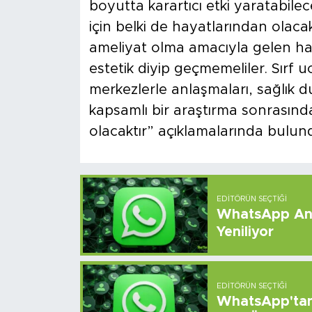
boyutta karartıcı etki yaratabile
için belki de hayatlarından olacak
ameliyat olma amacıyla gelen h
estetik diyip geçmemeliler. Sırf uc
merkezlerle anlaşmaları, sağlık d
kapsamlı bir araştırma sonrasın
olacaktır” açıklamalarında bulun
EDITÖRÜN SEÇTIĞI
WhatsApp And
Yeniliyor
EDITÖRÜN SEÇTIĞI
WhatsApp'tan 