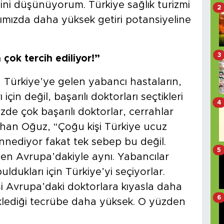
eğini düşünüyorum. Türkiye sağlık turizmi
2
ığımızda daha yüksek getiri potansiyeline
3
ok tercih ediliyor!”
 Türkiye’ye gelen yabancı hastaların,
çin değil, başarılı doktorları seçtikleri
4
izde çok başarılı doktorlar, cerrahlar
an Oğuz, “Çoğu kişi Türkiye ucuz
annediyor fakat tek sebep bu değil.
5
en Avrupa’dakiyle aynı. Yabancılar
buldukları için Türkiye’yi seçiyorlar.
si Avrupa’daki doktorlara kıyasla daha
6
üklediği tecrübe daha yüksek. O yüzden