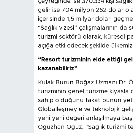
çeyreğinde ise 370.334 kişi sağlı
gelir ise 704 milyon 262 dolar ol
içerisinde 1,5 milyar doları geçme
“Sağlık vizesi” çalışmalarının da 
turizmi sektörü olarak, küresel p
açığa etki edecek şekilde ülkemiz
“Resort turizminin elde ettiği ge
kazanabiliriz”
Kulak Burun Boğaz Uzmanı Dr. Ö
turizminin genel turizme kıyasla 
sahip olduğunu fakat bunun yeter
Globalleşmeyle ve teknolojik geliş
yeni yeni değeri anlaşılmaya baş
Oğuzhan Oğuz, “Sağlık turizmi t