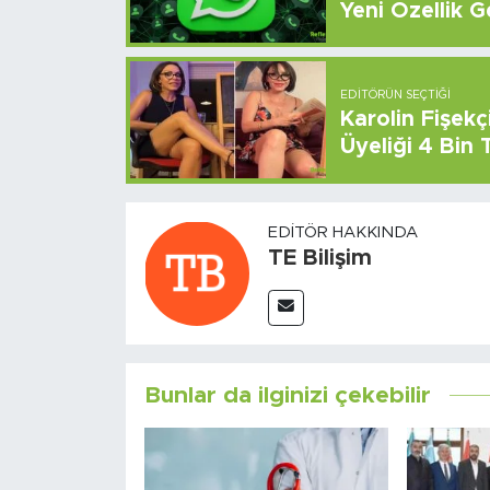
Yeni Özellik G
EDITÖRÜN SEÇTIĞI
Karolin Fişek
Üyeliği 4 Bin
EDITÖR HAKKINDA
TE Bilişim
Bunlar da ilginizi çekebilir