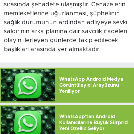
sırasında şehadete ulaşmıştır. Cenazelerin
memleketlerine uğurlanması, şüphelinin
sağlık durumunun ardından adliyeye sevki,
saldırının arka planına dair savcılık ifadeleri
olayın ilerleyen günlerde takip edilecek
başlıkları arasında yer almaktadır.
WhatsApp Android Medya
Görüntüleyici Arayüzünü
Yeniliyor
WhatsApp'tan Android
Kullanıcılarına Büyük Sürpriz!
Yeni Özellik Geliyor