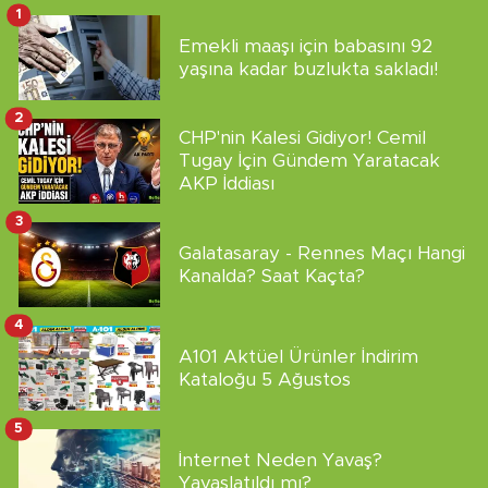
1
Emekli maaşı için babasını 92
yaşına kadar buzlukta sakladı!
2
CHP'nin Kalesi Gidiyor! Cemil
Tugay İçin Gündem Yaratacak
AKP İddiası
3
Galatasaray - Rennes Maçı Hangi
Kanalda? Saat Kaçta?
4
A101 Aktüel Ürünler İndirim
Kataloğu 5 Ağustos
5
İnternet Neden Yavaş?
Yavaşlatıldı mı?