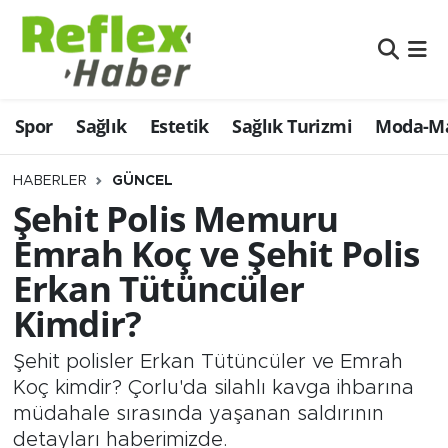
Eğitim
Nöbetçi Eczaneler
Spor
Sağlık
Estetik
Sağlık Turizmi
Moda-Ma
Estetik
Hava Durumu
Firmalardan
Namaz Vakitleri
HABERLER
GÜNCEL
Şehit Polis Memuru
Güncel
Trafik Durumu
Emrah Koç ve Şehit Polis
Erkan Tütüncüler
İş ve Ekonomi
Şampiyonlar Ligi Puan Durumu ve Fikstür
Kimdir?
Moda-Magazin-Eğlence
Tüm Manşetler
Şehit polisler Erkan Tütüncüler ve Emrah
Sağlık
Son Dakika Haberleri
Koç kimdir? Çorlu'da silahlı kavga ihbarına
müdahale sırasında yaşanan saldırının
Sağlık Turizmi
Haber Arşivi
detayları haberimizde.