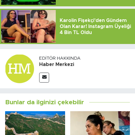
Karolin Fişekçi'den Gündem
Olan Karar! Instagram Üyeliği
4 Bin TL Oldu
EDITÖR HAKKINDA
Haber Merkezi
Bunlar da ilginizi çekebilir