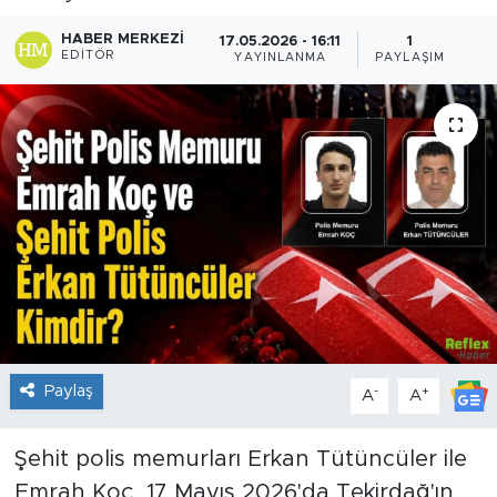
Sanat
HABER MERKEZI
17.05.2026 - 16:11
1
EDITÖR
YAYINLANMA
PAYLAŞIM
Spor
Teknoloji
Paylaş
-
+
A
A
Şehit polis memurları Erkan Tütüncüler ile
Emrah Koç, 17 Mayıs 2026'da Tekirdağ'ın