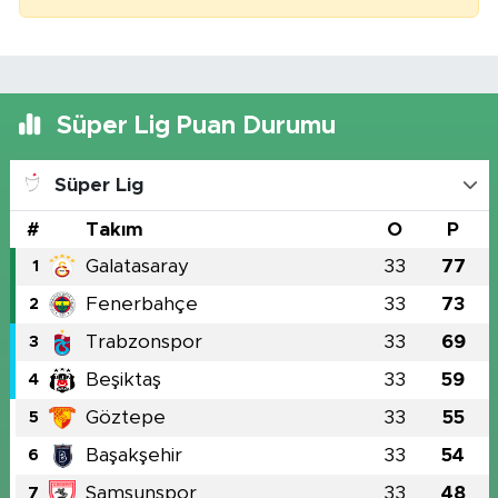
Süper Lig Puan Durumu
Süper Lig
#
Takım
O
P
Galatasaray
33
77
1
Fenerbahçe
33
73
2
Trabzonspor
33
69
3
Beşiktaş
33
59
4
Göztepe
33
55
5
Başakşehir
33
54
6
Samsunspor
33
48
7