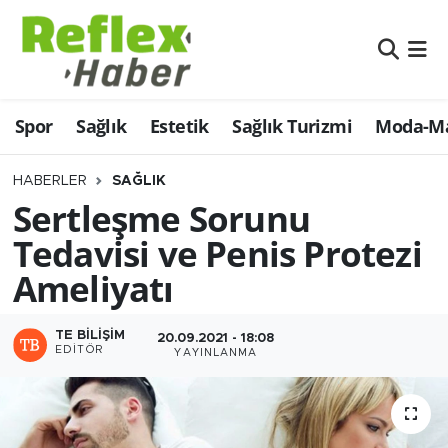
Eğitim
Nöbetçi Eczaneler
Spor
Sağlık
Estetik
Sağlık Turizmi
Moda-Ma
Estetik
Hava Durumu
Firmalardan
Namaz Vakitleri
HABERLER
SAĞLIK
Sertleşme Sorunu
Güncel
Trafik Durumu
Tedavisi ve Penis Protezi
Ameliyatı
İş ve Ekonomi
Şampiyonlar Ligi Puan Durumu ve Fikstür
Moda-Magazin-Eğlence
Tüm Manşetler
TE BILIŞIM
20.09.2021 - 18:08
EDITÖR
YAYINLANMA
Sağlık
Son Dakika Haberleri
Sağlık Turizmi
Haber Arşivi