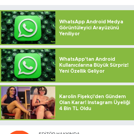
WhatsApp Android Medya
Görüntüleyici Arayüzünü
Yeniliyor
WhatsApp'tan Android
Kullanıcılarına Büyük Sürpriz!
Yeni Özellik Geliyor
Karolin Fişekçi'den Gündem
Olan Karar! Instagram Üyeliği
4 Bin TL Oldu