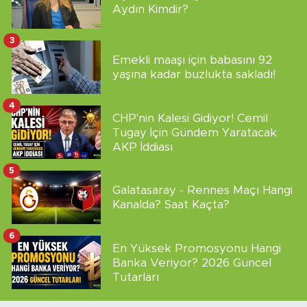
Aydın Kimdir?
3
Emekli maaşı için babasını 92
yaşına kadar buzlukta sakladı!
4
CHP'nin Kalesi Gidiyor! Cemil
Tugay İçin Gündem Yaratacak
AKP İddiası
5
Galatasaray - Rennes Maçı Hangi
Kanalda? Saat Kaçta?
6
En Yüksek Promosyonu Hangi
Banka Veriyor? 2026 Güncel
Tutarları