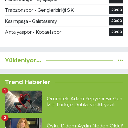
Trabzonspor - Gençlerbirliği S.K.
20:00
Kasımpaşa - Galatasaray
20:00
Antalyaspor - Kocaelispor
20:00
Yükleniyor...
Trend Haberler
1
Örümcek Adam Yepyeni Bir Gün
İzle Türkçe Dublaj ve Altyazılı
2
Öykü Didem Aydın Neden Öldü?