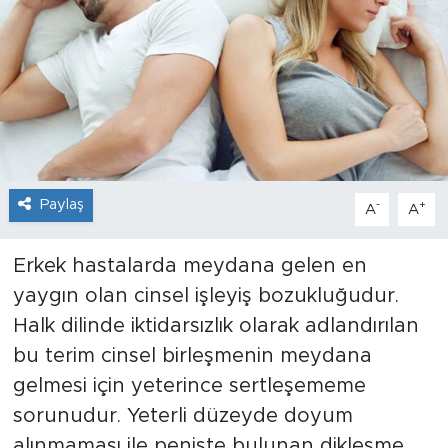
Sanat
Spor
Teknoloji
Paylaş
-
+
A
A
Erkek hastalarda meydana gelen en
yaygın olan cinsel işleyiş bozukluğudur.
Halk dilinde iktidarsızlık olarak adlandırılan
bu terim cinsel birleşmenin meydana
gelmesi için yeterince sertleşememe
sorunudur. Yeterli düzeyde doyum
alınmaması ile peniste bulunan dikleşme