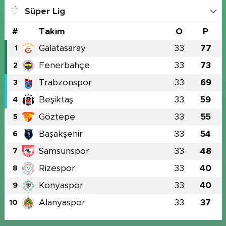
Süper Lig
#
Takım
O
P
Galatasaray
33
77
1
Fenerbahçe
33
73
2
Trabzonspor
33
69
3
Beşiktaş
33
59
4
Göztepe
33
55
5
Başakşehir
33
54
6
Samsunspor
33
48
7
Rizespor
33
40
8
Konyaspor
33
40
9
Alanyaspor
33
37
10