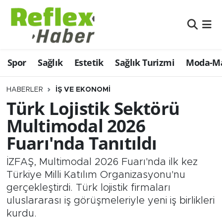
Eğitim
Nöbetçi Eczaneler
Spor
Sağlık
Estetik
Sağlık Turizmi
Moda-Ma
Estetik
Hava Durumu
Firmalardan
Namaz Vakitleri
HABERLER
İŞ VE EKONOMI
Türk Lojistik Sektörü
Güncel
Trafik Durumu
Multimodal 2026
Fuarı'nda Tanıtıldı
İş ve Ekonomi
Şampiyonlar Ligi Puan Durumu ve Fikstür
İZFAŞ, Multimodal 2026 Fuarı'nda ilk kez
Moda-Magazin-Eğlence
Tüm Manşetler
Türkiye Milli Katılım Organizasyonu'nu
gerçekleştirdi. Türk lojistik firmaları
Sağlık
Son Dakika Haberleri
uluslararası iş görüşmeleriyle yeni iş birlikleri
kurdu.
Sağlık Turizmi
Haber Arşivi