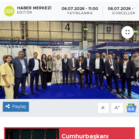
HABER MERKEZI
06.07.2026 - 11:00
06.07.2026 - 11
Sanat
EDITÖR
YAYINLANMA
GÜNCELLEME
Spor
Teknoloji
Paylaş
-
+
A
A
Cumhurbaşkanı