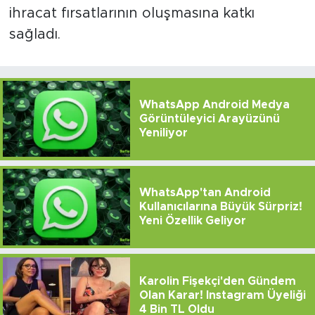
ihracat fırsatlarının oluşmasına katkı
sağladı.
WhatsApp Android Medya
Görüntüleyici Arayüzünü
Yeniliyor
WhatsApp'tan Android
Kullanıcılarına Büyük Sürpriz!
Yeni Özellik Geliyor
Karolin Fişekçi'den Gündem
Olan Karar! Instagram Üyeliği
4 Bin TL Oldu