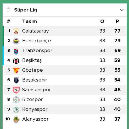
Süper Lig
#
Takım
O
P
Galatasaray
33
77
1
Fenerbahçe
33
73
2
Trabzonspor
33
69
3
Beşiktaş
33
59
4
Göztepe
33
55
5
Başakşehir
33
54
6
Samsunspor
33
48
7
Rizespor
33
40
8
Konyaspor
33
40
9
Alanyaspor
33
37
10