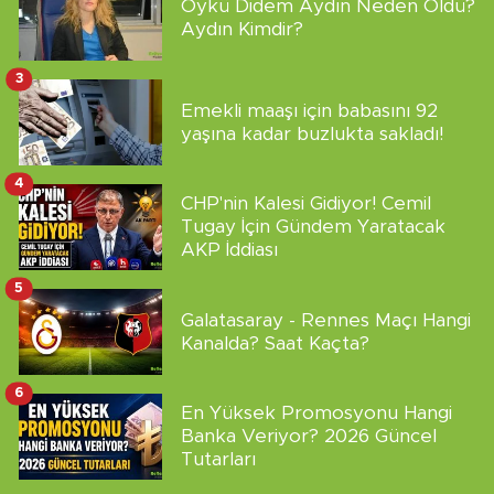
Öykü Didem Aydın Neden Öldü?
Aydın Kimdir?
3
Emekli maaşı için babasını 92
yaşına kadar buzlukta sakladı!
4
CHP'nin Kalesi Gidiyor! Cemil
Tugay İçin Gündem Yaratacak
AKP İddiası
5
Galatasaray - Rennes Maçı Hangi
Kanalda? Saat Kaçta?
6
En Yüksek Promosyonu Hangi
Banka Veriyor? 2026 Güncel
Tutarları