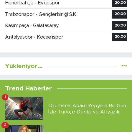
Fenerbahçe - Eyüpspor
20:00
Trabzonspor - Gençlerbirliği S.K.
20:00
Kasımpaşa - Galatasaray
20:00
Antalyaspor - Kocaelispor
20:00
Yükleniyor...
Trend Haberler
1
Örümcek Adam Yepyeni Bir Gün
İzle Türkçe Dublaj ve Altyazılı
2