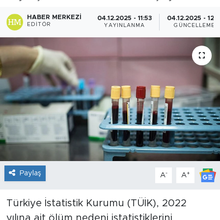
Sanat
HABER MERKEZI
04.12.2025 - 11:53
04.12.2025 - 12:1
EDITÖR
YAYINLANMA
GÜNCELLEME
Spor
Teknoloji
Paylaş
-
+
A
A
Türkiye İstatistik Kurumu (TÜİK), 2022
yılına ait ölüm nedeni istatistiklerini