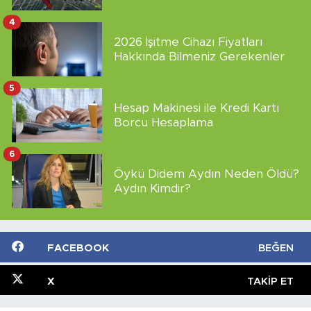
4
2026 İşitme Cihazı Fiyatları
Hakkında Bilmeniz Gerekenler
5
Hesap Makinesi ile Kredi Kartı
Borcu Hesaplama
6
Öykü Didem Aydın Neden Öldü?
Aydın Kimdir?
FACEBOOK
BEĞEN
X
TAKIP ET