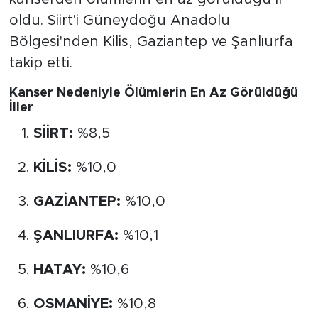
oldu. Siirt'i Güneydoğu Anadolu
Bölgesi'nden Kilis, Gaziantep ve Şanlıurfa
takip etti.
Kanser Nedeniyle Ölümlerin En Az Görüldüğü
İller
SİİRT:
%8,5
KİLİS:
%10,0
GAZİANTEP:
%10,0
ŞANLIURFA:
%10,1
HATAY:
%10,6
OSMANİYE:
%10,8