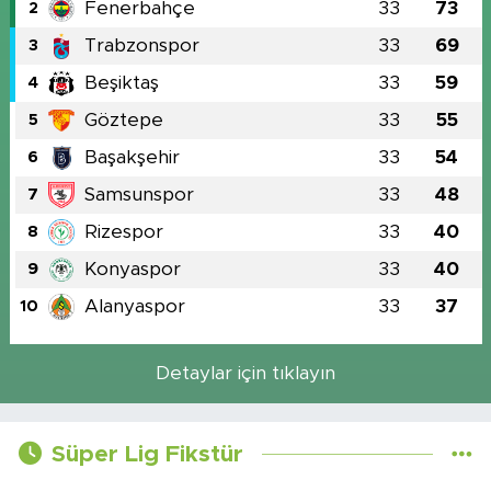
Fenerbahçe
33
73
2
Trabzonspor
33
69
3
Beşiktaş
33
59
4
Göztepe
33
55
5
Başakşehir
33
54
6
Samsunspor
33
48
7
Rizespor
33
40
8
Konyaspor
33
40
9
Alanyaspor
33
37
10
Detaylar için tıklayın
Süper Lig Fikstür