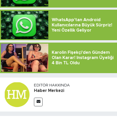
WhatsApp'tan Android
Kullanıcılarına Büyük Sürpriz!
Yeni Özellik Geliyor
Karolin Fişekçi'den Gündem
Olan Karar! Instagram Üyeliği
4 Bin TL Oldu
EDITÖR HAKKINDA
Haber Merkezi