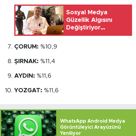
Sosyal Medya
Güzellik Algısını
Değiştiriyor
Estetikte Doğallık
Ön Plana Çıkıyor
ÇORUM:
%10,9
ŞIRNAK:
%11,4
AYDIN:
%11,6
YOZGAT:
%11,6
WhatsApp Android Medya
Görüntüleyici Arayüzünü
Yeniliyor