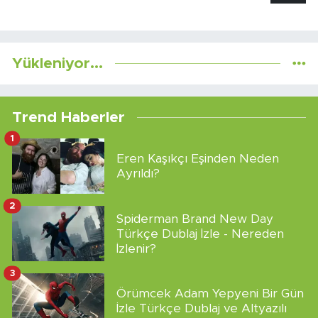
Yükleniyor...
Trend Haberler
1
Eren Kaşıkçı Eşinden Neden
Ayrıldı?
2
Spiderman Brand New Day
Türkçe Dublaj İzle - Nereden
İzlenir?
3
Örümcek Adam Yepyeni Bir Gün
İzle Türkçe Dublaj ve Altyazılı