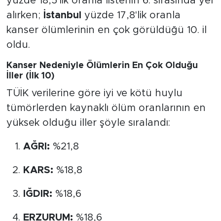
yüzde 18,5'lik oranla listenin 6. sırasında yer
alırken;
İstanbul
yüzde 17,8'lik oranla
kanser ölümlerinin en çok görüldüğü 10. il
oldu.
Kanser Nedeniyle Ölümlerin En Çok Olduğu
İller (İlk 10)
TÜİK verilerine göre iyi ve kötü huylu
tümörlerden kaynaklı ölüm oranlarının en
yüksek olduğu iller şöyle sıralandı:
AĞRI:
%21,8
KARS:
%18,8
IĞDIR:
%18,6
ERZURUM:
%18,6