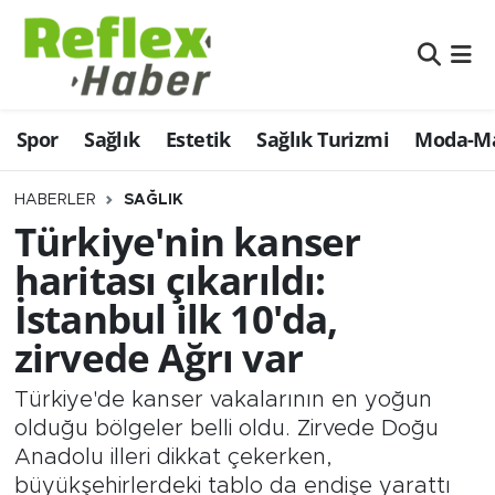
Eğitim
Nöbetçi Eczaneler
Spor
Sağlık
Estetik
Sağlık Turizmi
Moda-Ma
Estetik
Hava Durumu
Firmalardan
Namaz Vakitleri
HABERLER
SAĞLIK
Türkiye'nin kanser
Güncel
Trafik Durumu
haritası çıkarıldı:
İstanbul ilk 10'da,
İş ve Ekonomi
Şampiyonlar Ligi Puan Durumu ve Fikstür
zirvede Ağrı var
Moda-Magazin-Eğlence
Tüm Manşetler
Türkiye'de kanser vakalarının en yoğun
Sağlık
Son Dakika Haberleri
olduğu bölgeler belli oldu. Zirvede Doğu
Anadolu illeri dikkat çekerken,
Sağlık Turizmi
Haber Arşivi
büyükşehirlerdeki tablo da endişe yarattı