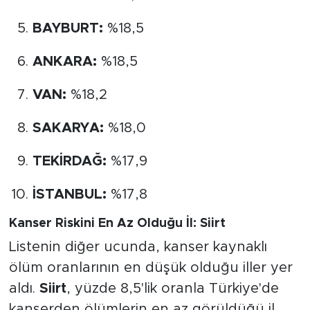
BAYBURT:
%18,5
ANKARA:
%18,5
VAN:
%18,2
SAKARYA:
%18,0
TEKİRDAĞ:
%17,9
İSTANBUL:
%17,8
Kanser Riskini En Az Olduğu İl: Siirt
Listenin diğer ucunda, kanser kaynaklı
ölüm oranlarının en düşük olduğu iller yer
aldı.
Siirt
, yüzde 8,5'lik oranla Türkiye'de
kanserden ölümlerin en az görüldüğü il