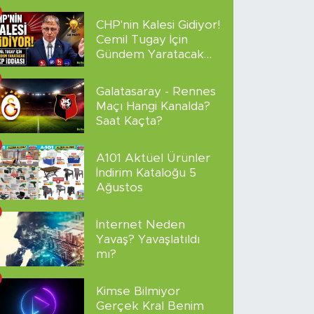
sakladı!
CHP'nin Kalesi Gidiyor!
Cemil Tugay İçin
Gündem Yaratacak
AKP İddiası
Galatasaray - Rennes
Maçı Hangi Kanalda?
Saat Kaçta?
A101 Aktüel Ürünler
İndirim Kataloğu 5
Ağustos
İnternet Neden
Yavaş? Yavaşlatıldı
mı?
Kimse Bilmiyor
Gerçek Kral Benim