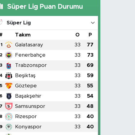
Süper Lig Puan Durumu
Süper Lig
#
Takım
O
P
Galatasaray
33
77
1
Fenerbahçe
33
73
2
Trabzonspor
33
69
3
Beşiktaş
33
59
4
Göztepe
33
55
5
Başakşehir
33
54
6
Samsunspor
33
48
7
Rizespor
33
40
8
Konyaspor
33
40
9