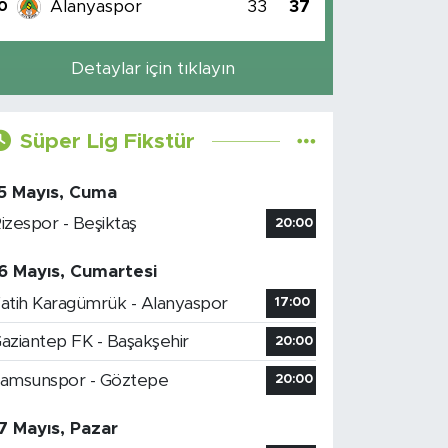
Alanyaspor
33
37
0
Detaylar için tıklayın
Süper Lig Fikstür
5 Mayıs, Cuma
izespor - Beşiktaş
20:00
6 Mayıs, Cumartesi
atih Karagümrük - Alanyaspor
17:00
aziantep FK - Başakşehir
20:00
amsunspor - Göztepe
20:00
7 Mayıs, Pazar