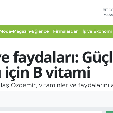
BITC
79.59
DOL
45,4
EUR
Moda-Magazin-Eğlence
Firmalardan
İş ve Ekonomi
53,3
STER
61,6
e faydaları: Güçl
G.AL
6862
BİST
 için B vitami
14.5
ş Özdemir, vitaminler ve faydalarını a