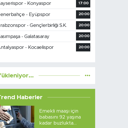
ayserispor - Konyaspor
17:00
enerbahçe - Eyüpspor
20:00
rabzonspor - Gençlerbirliği S.K.
20:00
asımpaşa - Galatasaray
20:00
ntalyaspor - Kocaelispor
20:00
ükleniyor...
Trend Haberler
Emekli maaşı için
babasını 92 yaşına
kadar buzlukta