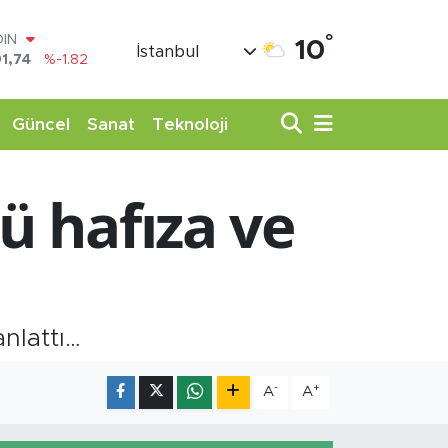
°
OIN
10
İstanbul
1,74
%-1.82
AR
3620
%0.02
O
Güncel
Sanat
Teknoloji
8690
%0.19
LİN
0380
%0.18
ü hafıza ve
TIN
,09000
%0.19
100
98,00
%0
nlattı…
-
+
A
A