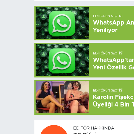
EDITÖRÜN SEÇTIĞI
WhatsApp And
Yeniliyor
EDITÖRÜN SEÇTIĞI
WhatsApp'tan 
Yeni Özellik G
EDITÖRÜN SEÇTIĞI
Karolin Fişek
Üyeliği 4 Bin
EDITÖR HAKKINDA