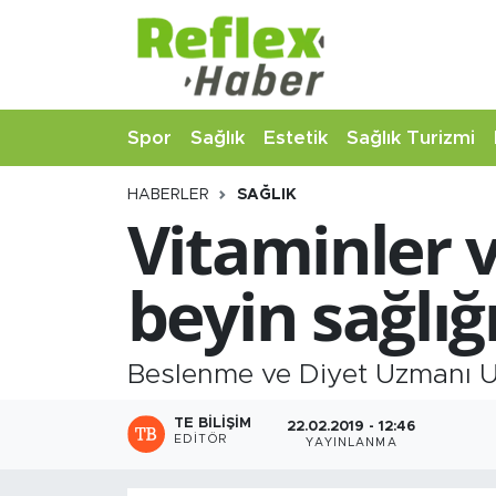
Eğitim
Nöbetçi Eczaneler
Spor
Sağlık
Estetik
Sağlık Turizmi
Estetik
Hava Durumu
HABERLER
SAĞLIK
Firmalardan
Namaz Vakitleri
Vitaminler v
Güncel
Trafik Durumu
beyin sağlığı
İş ve Ekonomi
Şampiyonlar Ligi Puan Durumu ve Fikstür
Moda-Magazin-Eğlence
Tüm Manşetler
Beslenme ve Diyet Uzmanı Ula
Sağlık
Son Dakika Haberleri
TE BILIŞIM
22.02.2019 - 12:46
EDITÖR
YAYINLANMA
Sağlık Turizmi
Haber Arşivi