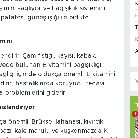
K
şimini sağlıyor ve bağışıklık sistemini
F
atates, güneş ışığı ile birlikte
T
K
mini
A
endirir. Çam fıstığı, kayısı, kabak,
ede bulunan E vitamini bağışıklığı
ğlığı için de oldukça önemli. E vitamini
Y
ndirir, hastalıklarda koruyucu tedavi
 problemlerini giderir.
hızlandırıyor
1
ça önemli. Brüksel lahanası, kıvırcık
 pazı, kale marulu ve kuşkonmazda K