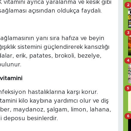
 vitamini ayrıca yaralanma ve kesik gibi
2
sağlaması açısından oldukça faydalı.
3
ağlamasının yanı sıra hafıza ve beyin
ışıklık sistemini güçlendirerek kansızlığı
alar, erik, patates, brokoli, bezelye,
4
ulunur.
 vitamini
5
feksiyon hastalıklarına karşı korur.
itamini kilo kaybına yardımcı olur ve diş
ı biber, maydanoz, şalgam, limon, lahana,
6
ni deposu besinlerdir.