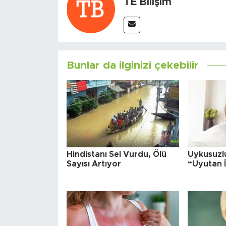
TE Bilişim
Bunlar da ilginizi çekebilir
Hindistanı Sel Vurdu, Ölü
Uykusuzl
Sayısı Artıyor
“Uyutan İ