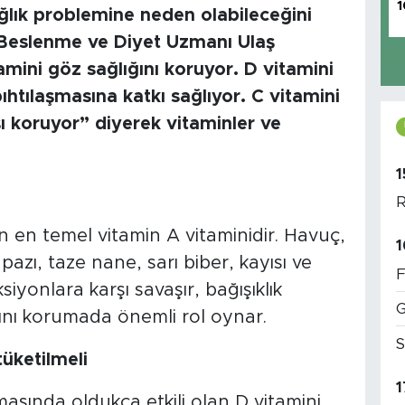
1
ğlık problemine neden olabileceğini
 Beslenme ve Diyet Uzmanı Ulaş
amini göz sağlığını koruyor. D vitamini
ıhtılaşmasına katkı sağlıyor. C vitamini
şı koruyor” diyerek vitaminler ve
1
R
n en temel vitamin A vitaminidir. Havuç,
1
azı, taze nane, sarı biber, kayısı ve
F
iyonlara karşı savaşır, bağışıklık
G
ığını korumada önemli rol oynar.
S
tüketilmeli
1
asında oldukça etkili olan D vitamini,