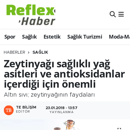
Eğitim
Nöbetçi Eczaneler
Spor
Sağlık
Estetik
Sağlık Turizmi
Moda-Ma
Estetik
Hava Durumu
Firmalardan
Namaz Vakitleri
HABERLER
SAĞLIK
Zeytinyağı sağlıklı yağ
Güncel
Trafik Durumu
asitleri ve antioksidanlar
içerdiği için önemli
İş ve Ekonomi
Şampiyonlar Ligi Puan Durumu ve Fikstür
Altın sıvı; zeytinyağının faydaları
Moda-Magazin-Eğlence
Tüm Manşetler
TE BILIŞIM
23.01.2018 - 13:57
Sağlık
Son Dakika Haberleri
EDITÖR
YAYINLANMA
Sağlık Turizmi
Haber Arşivi