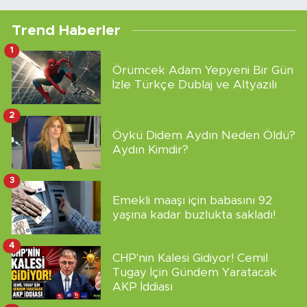
Trend Haberler
1
Örümcek Adam Yepyeni Bir Gün
İzle Türkçe Dublaj ve Altyazılı
2
Öykü Didem Aydın Neden Öldü?
Aydın Kimdir?
3
Emekli maaşı için babasını 92
yaşına kadar buzlukta sakladı!
4
CHP'nin Kalesi Gidiyor! Cemil
Tugay İçin Gündem Yaratacak
AKP İddiası