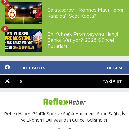
5
Galatasaray - Rennes Maçı Hangi
Kanalda? Saat Kaçta?
6
En Yüksek Promosyonu Hangi
Banka Veriyor? 2026 Güncel
Tutarları
FACEBOOK
BEĞEN
X
TAKIP ET
Reflex Haber; Günlük Spor ve Sağlık Haberleri... Spor, Sağlık, İş
ve Ekonomi Dünyasından Güncel Gelişmeler.