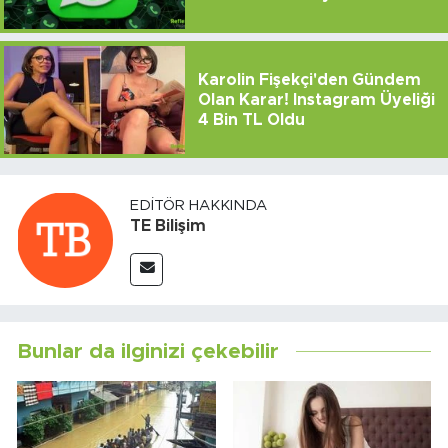
Karolin Fişekçi'den Gündem
Olan Karar! Instagram Üyeliği
4 Bin TL Oldu
EDITÖR HAKKINDA
TE Bilişim
Bunlar da ilginizi çekebilir