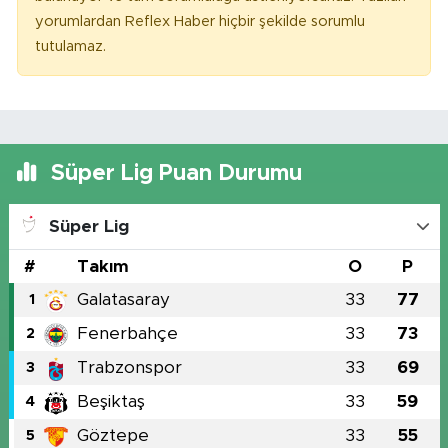
yorumlardan Reflex Haber hiçbir şekilde sorumlu
tutulamaz.
Süper Lig Puan Durumu
Süper Lig
#
Takım
O
P
Galatasaray
33
77
1
Fenerbahçe
33
73
2
Trabzonspor
33
69
3
Beşiktaş
33
59
4
Göztepe
33
55
5