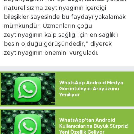
natürel sızma zeytinyağının içerdiği
bileşikler sayesinde bu faydayı yakalamak
mümkündür. Uzmanların çoğu
zeytinyağının kalp sağlığı için en sağlıklı
besin olduğu görüşündedir,” diyerek
zeytinyağının önemini vurguladı.
WhatsApp Android Medya
Görüntüleyici Arayüzünü
Yeniliyor
WhatsApp'tan Android
Kullanıcılarına Büyük Sürpriz!
Yeni Özellik Geliyor