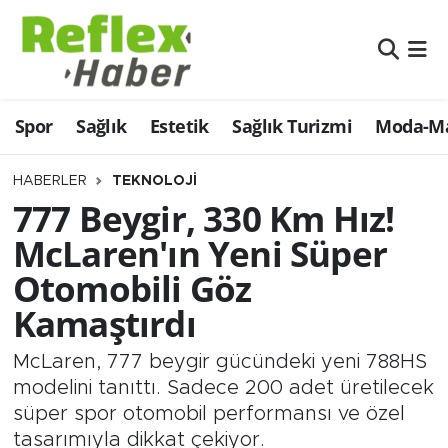
Eğitim
Nöbetçi Eczaneler
Spor
Sağlık
Estetik
Sağlık Turizmi
Moda-Ma
Estetik
Hava Durumu
Firmalardan
Namaz Vakitleri
HABERLER
TEKNOLOJI
777 Beygir, 330 Km Hız!
Güncel
Trafik Durumu
McLaren'ın Yeni Süper
Otomobili Göz
İş ve Ekonomi
Şampiyonlar Ligi Puan Durumu ve Fikstür
Kamaştırdı
Moda-Magazin-Eğlence
Tüm Manşetler
McLaren, 777 beygir gücündeki yeni 788HS
Sağlık
Son Dakika Haberleri
modelini tanıttı. Sadece 200 adet üretilecek
süper spor otomobil performansı ve özel
Sağlık Turizmi
Haber Arşivi
tasarımıyla dikkat çekiyor.