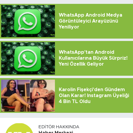
WhatsApp Android Medya
Görüntüleyici Arayüzünü
Yeniliyor
WhatsApp'tan Android
Kullanıcılarına Büyük Sürpriz!
Yeni Özellik Geliyor
Karolin Fişekçi'den Gündem
Olan Karar! Instagram Üyeliği
4 Bin TL Oldu
EDITÖR HAKKINDA
Haber Merkezi