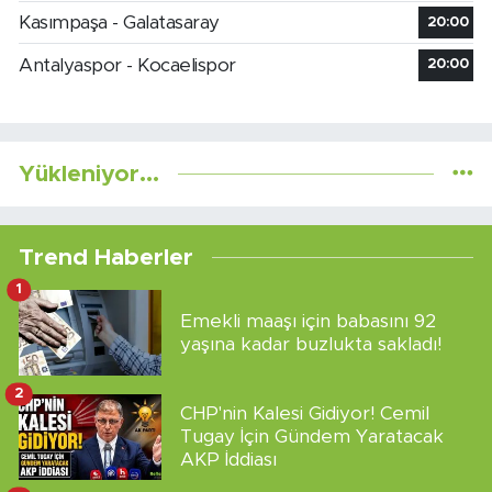
Kasımpaşa - Galatasaray
20:00
Antalyaspor - Kocaelispor
20:00
Yükleniyor...
Trend Haberler
1
Emekli maaşı için babasını 92
yaşına kadar buzlukta sakladı!
2
CHP'nin Kalesi Gidiyor! Cemil
Tugay İçin Gündem Yaratacak
AKP İddiası