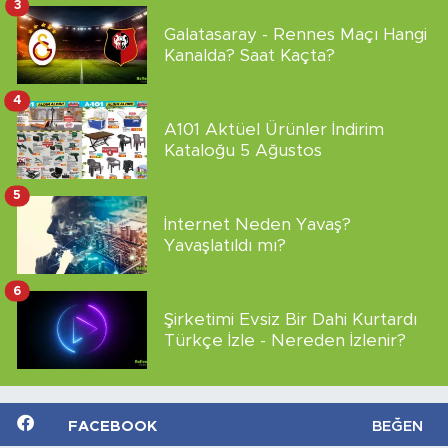
3
Galatasaray - Rennes Maçı Hangi
Kanalda? Saat Kaçta?
4
A101 Aktüel Ürünler İndirim
Kataloğu 5 Ağustos
5
İnternet Neden Yavaş?
Yavaşlatıldı mı?
6
Şirketimi Evsiz Bir Dahi Kurtardı
Türkçe İzle - Nereden İzlenir?
FACEBOOK
BEĞEN