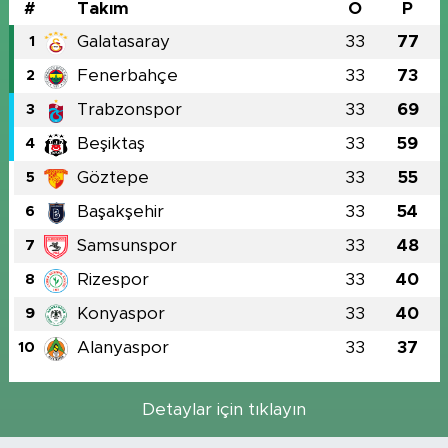
#
Takım
O
P
Galatasaray
33
77
1
Fenerbahçe
33
73
2
Trabzonspor
33
69
3
Beşiktaş
33
59
4
Göztepe
33
55
5
Başakşehir
33
54
6
Samsunspor
33
48
7
Rizespor
33
40
8
Konyaspor
33
40
9
Alanyaspor
33
37
10
Detaylar için tıklayın