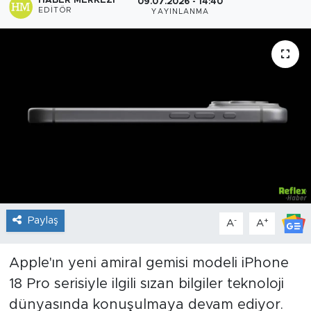
HABER MERKEZI
09.07.2026 - 14:40
EDITÖR
YAYINLANMA
Sanat
Spor
Teknoloji
Paylaş
-
+
A
A
Apple'ın yeni amiral gemisi modeli iPhone
18 Pro serisiyle ilgili sızan bilgiler teknoloji
dünyasında konuşulmaya devam ediyor.