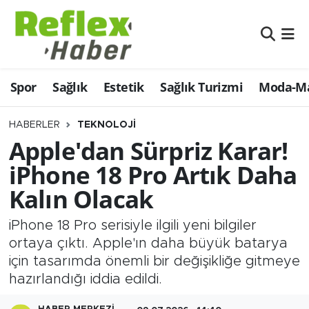
Eğitim
Nöbetçi Eczaneler
Spor
Sağlık
Estetik
Sağlık Turizmi
Moda-Ma
Estetik
Hava Durumu
Firmalardan
Namaz Vakitleri
HABERLER
TEKNOLOJI
Apple'dan Sürpriz Karar!
Güncel
Trafik Durumu
iPhone 18 Pro Artık Daha
Kalın Olacak
İş ve Ekonomi
Şampiyonlar Ligi Puan Durumu ve Fikstür
iPhone 18 Pro serisiyle ilgili yeni bilgiler
Moda-Magazin-Eğlence
Tüm Manşetler
ortaya çıktı. Apple'ın daha büyük batarya
için tasarımda önemli bir değişikliğe gitmeye
Sağlık
Son Dakika Haberleri
hazırlandığı iddia edildi.
Sağlık Turizmi
Haber Arşivi