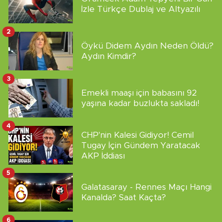
İzle Türkçe Dublaj ve Altyazılı
2
Öykü Didem Aydın Neden Öldü?
Aydın Kimdir?
3
Emekli maaşı için babasını 92
yaşına kadar buzlukta sakladı!
4
CHP'nin Kalesi Gidiyor! Cemil
Tugay İçin Gündem Yaratacak
AKP İddiası
5
Galatasaray - Rennes Maçı Hangi
Kanalda? Saat Kaçta?
6