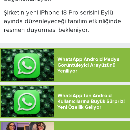
Şirketin yeni iPhone 18 Pro serisini Eylül
ayında düzenleyeceği tanıtım etkinliğinde
resmen duyurması bekleniyor.
WhatsApp Android Medya
Görüntüleyici Arayüzünü
Yeniliyor
WhatsApp'tan Android
Kullanıcılarına Büyük Sürpriz!
Yeni Özellik Geliyor