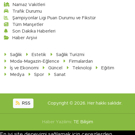
Namaz Vakitleri
Trafik Durumu
Şampiyonlar Ligi Puan Durumu ve Fikstür
Tüm Manşetler
Son Dakika Haberleri
Haber Arşivi
Sağlık
Estetik
Sağlık Turizmi
Moda-Magazin-Eğlence
Firmalardan
İş ve Ekonomi
Güncel
Teknoloji
Eğitim
Medya
Spor
Sanat
RSS
Copyright © 2026. Her hakkı saklıdır.
Haber Yazılımı:
TE Bilişim
En iyi site deneyimi sağlamak için çerezlerden