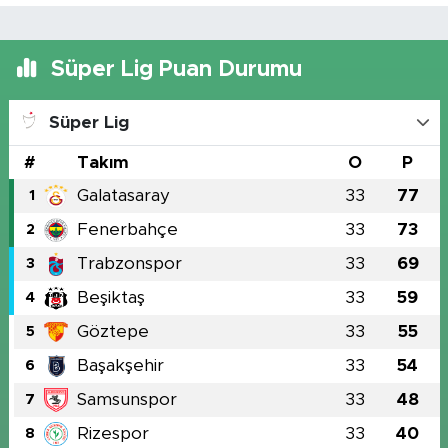
Süper Lig Puan Durumu
Süper Lig
#
Takım
O
P
Galatasaray
33
77
1
Fenerbahçe
33
73
2
Trabzonspor
33
69
3
Beşiktaş
33
59
4
Göztepe
33
55
5
Başakşehir
33
54
6
Samsunspor
33
48
7
Rizespor
33
40
8