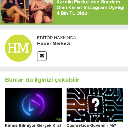
Karolin Fişekçi'den Gündem
Olan Karar! Instagram Üyeliği
4 Bin TL Oldu
EDITÖR HAKKINDA
Haber Merkezi
Bunlar da ilginizi çekebilir
Kimse Bilmiyor Gerçek Kral
Cosmetica Güvenilir Mi?