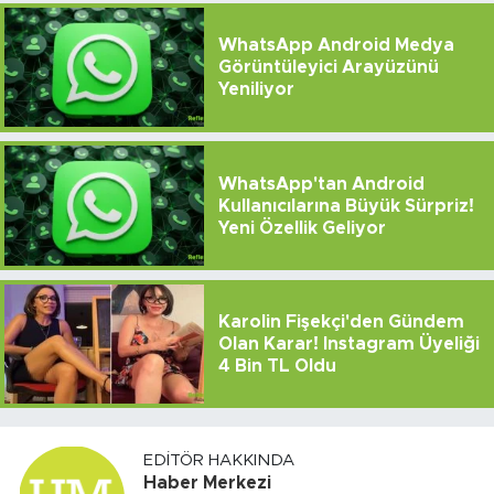
WhatsApp Android Medya
Görüntüleyici Arayüzünü
Yeniliyor
WhatsApp'tan Android
Kullanıcılarına Büyük Sürpriz!
Yeni Özellik Geliyor
Karolin Fişekçi'den Gündem
Olan Karar! Instagram Üyeliği
4 Bin TL Oldu
EDITÖR HAKKINDA
Haber Merkezi