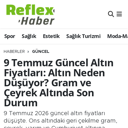
Eğitim
Nöbetçi Eczaneler
Spor
Sağlık
Estetik
Sağlık Turizmi
Moda-Ma
Estetik
Hava Durumu
Firmalardan
Namaz Vakitleri
HABERLER
GÜNCEL
9 Temmuz Güncel Altın
Güncel
Trafik Durumu
Fiyatları: Altın Neden
Düşüyor? Gram ve
İş ve Ekonomi
Şampiyonlar Ligi Puan Durumu ve Fikstür
Çeyrek Altında Son
Moda-Magazin-Eğlence
Tüm Manşetler
Durum
Sağlık
Son Dakika Haberleri
9 Temmuz 2026 güncel altın fiyatları
düşüşte. Ons altındaki geri çekilme gram,
Sağlık Turizmi
Haber Arşivi