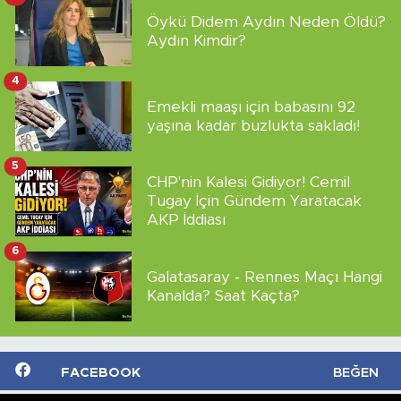
Öykü Didem Aydın Neden Öldü?
Aydın Kimdir?
4
Emekli maaşı için babasını 92
yaşına kadar buzlukta sakladı!
5
CHP'nin Kalesi Gidiyor! Cemil
Tugay İçin Gündem Yaratacak
AKP İddiası
6
Galatasaray - Rennes Maçı Hangi
Kanalda? Saat Kaçta?
FACEBOOK
BEĞEN