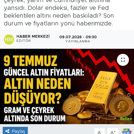
çeyrek, yarım ve Cumhuriyet altınına
yansıdı. Dolar endeksi, faizler ve Fed
Sanat
beklentileri altını neden baskıladı? Son
durum ve fiyatların yönü haberimizde.
Spor
HABER MERKEZI
09.07.2026 - 09:30
Teknoloji
EDITÖR
YAYINLANMA
Paylaş
-
+
A
A