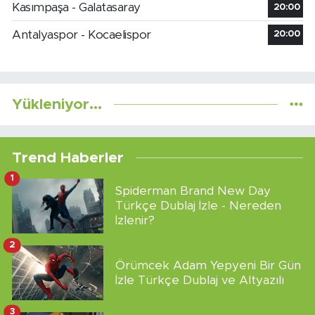
Kasımpaşa - Galatasaray
20:00
Antalyaspor - Kocaelispor
20:00
Yükleniyor...
Trend Haberler
1
Spiderman Brand New Day
Türkçe Dublaj İzle - Nereden
İzlenir?
2
Örümcek Adam Yepyeni Bir Gün
İzle Türkçe Dublaj ve Altyazılı
3