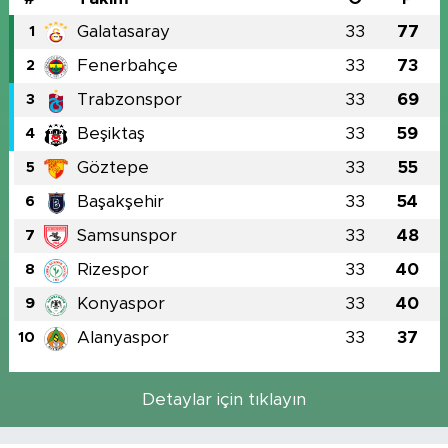
Galatasaray
33
77
1
Fenerbahçe
33
73
2
Trabzonspor
33
69
3
Beşiktaş
33
59
4
Göztepe
33
55
5
Başakşehir
33
54
6
Samsunspor
33
48
7
Rizespor
33
40
8
Konyaspor
33
40
9
Alanyaspor
33
37
10
Detaylar için tıklayın