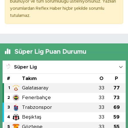
bulunuyor ve tüm sorumluluğu üstleniyorsunuz. Yazılan
yorumlardan Reflex Haber hiçbir şekilde sorumlu
tutulamaz.
Süper Lig Puan Durumu
Süper Lig
#
Takım
O
P
Galatasaray
33
77
1
Fenerbahçe
33
73
2
Trabzonspor
33
69
3
Beşiktaş
33
59
4
Göztepe
33
55
5