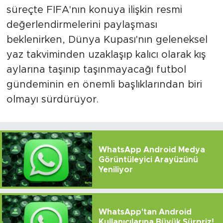
süreçte FIFA'nın konuya ilişkin resmi
değerlendirmelerini paylaşması
beklenirken, Dünya Kupası'nın geleneksel
yaz takviminden uzaklaşıp kalıcı olarak kış
aylarına taşınıp taşınmayacağı futbol
gündeminin en önemli başlıklarından biri
olmayı sürdürüyor.
WhatsApp Android Medya
Görüntüleyici Arayüzünü
Yeniliyor
WhatsApp'tan Android
Kullanıcılarına Büyük Sürpriz!