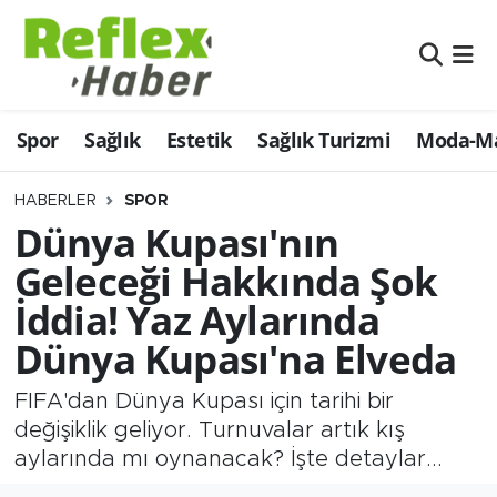
Eğitim
Nöbetçi Eczaneler
Spor
Sağlık
Estetik
Sağlık Turizmi
Moda-Ma
Estetik
Hava Durumu
Firmalardan
Namaz Vakitleri
HABERLER
SPOR
Dünya Kupası'nın
Güncel
Trafik Durumu
Geleceği Hakkında Şok
İddia! Yaz Aylarında
İş ve Ekonomi
Şampiyonlar Ligi Puan Durumu ve Fikstür
Dünya Kupası'na Elveda
Moda-Magazin-Eğlence
Tüm Manşetler
FIFA'dan Dünya Kupası için tarihi bir
Sağlık
Son Dakika Haberleri
değişiklik geliyor. Turnuvalar artık kış
aylarında mı oynanacak? İşte detaylar...
Sağlık Turizmi
Haber Arşivi