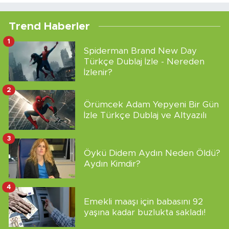
Trend Haberler
1
Spiderman Brand New Day
Türkçe Dublaj İzle - Nereden
İzlenir?
2
Örümcek Adam Yepyeni Bir Gün
İzle Türkçe Dublaj ve Altyazılı
3
Öykü Didem Aydın Neden Öldü?
Aydın Kimdir?
4
Emekli maaşı için babasını 92
yaşına kadar buzlukta sakladı!