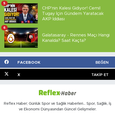
5
CHP'nin Kalesi Gidiyor! Cemil
Tugay İçin Gündem Yaratacak
AKP İddiası
6
Galatasaray - Rennes Maçı Hangi
Kanalda? Saat Kaçta?
FACEBOOK
BEĞEN
X
TAKIP ET
Reflex Haber; Günlük Spor ve Sağlık Haberleri... Spor, Sağlık, İş
ve Ekonomi Dünyasından Güncel Gelişmeler.