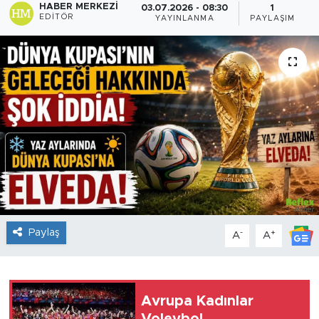
HABER MERKEZI
03.07.2026 - 08:30
1
EDITÖR
YAYINLANMA
PAYLAŞIM
Sanat
Spor
Teknoloji
Paylaş
-
+
A
A
Avrupa Kadınlar