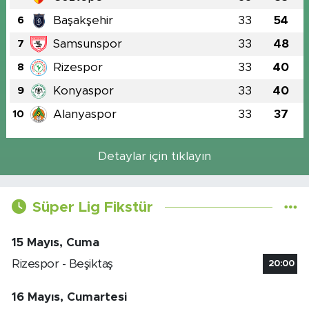
Başakşehir
33
54
6
Samsunspor
33
48
7
Rizespor
33
40
8
Konyaspor
33
40
9
Alanyaspor
33
37
10
Detaylar için tıklayın
Süper Lig Fikstür
15 Mayıs, Cuma
Rizespor - Beşiktaş
20:00
16 Mayıs, Cumartesi