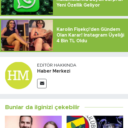
Yeni Özellik Geliyor
Karolin Fişekçi'den Gündem
Olan Karar! Instagram Üyeliği
4 Bin TL Oldu
EDITÖR HAKKINDA
Haber Merkezi
Bunlar da ilginizi çekebilir