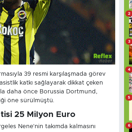
2
3
4
masıyla 39 resmi karşılaşmada görev
asistlik katkı sağlayarak dikkat çeken
yla daha önce Borussia Dortmund,
5
diği öne sürülmüştü.
isi 25 Milyon Euro
rgeles Nene'nin takımda kalmasını
6