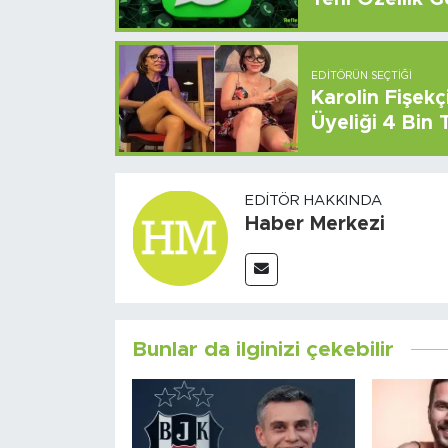
EDITÖRÜN SEÇTIĞI
Karolin Fişek
Üyeliği 4 Bin
EDITÖR HAKKINDA
Haber Merkezi
Bunlar da ilginizi çekebilir