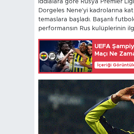
İddialara göre Rusya Premier Ligi
Dorgeles Nene'yi kadrolarına katm
temaslara başladı. Başarılı fut
performansın Rus kulüplerinin ilgisi
UEFA Şampiyo
Maçı Ne Zam
İçeriği Görüntü