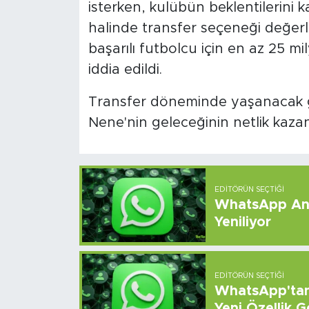
isterken, kulübün beklentilerini k
halinde transfer seçeneği değerl
başarılı futbolcu için en az 25 mi
iddia edildi.
Transfer döneminde yaşanacak g
Nene'nin geleceğinin netlik kaza
EDITÖRÜN SEÇTIĞI
WhatsApp And
Yeniliyor
EDITÖRÜN SEÇTIĞI
WhatsApp'tan 
Yeni Özellik G