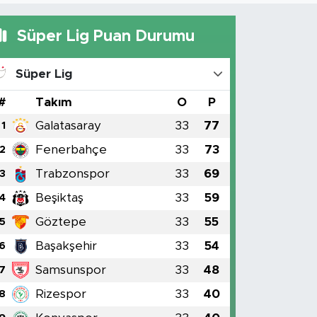
Süper Lig Puan Durumu
Süper Lig
#
Takım
O
P
Galatasaray
33
77
1
Fenerbahçe
33
73
2
Trabzonspor
33
69
3
Beşiktaş
33
59
4
Göztepe
33
55
5
Başakşehir
33
54
6
Samsunspor
33
48
7
Rizespor
33
40
8