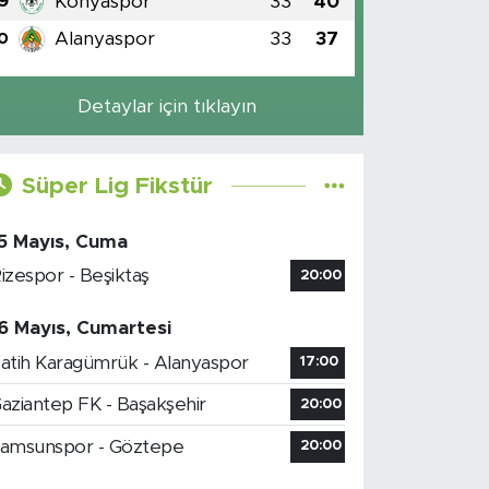
Konyaspor
33
40
9
Alanyaspor
33
37
0
Detaylar için tıklayın
Süper Lig Fikstür
5 Mayıs, Cuma
izespor - Beşiktaş
20:00
6 Mayıs, Cumartesi
atih Karagümrük - Alanyaspor
17:00
aziantep FK - Başakşehir
20:00
amsunspor - Göztepe
20:00