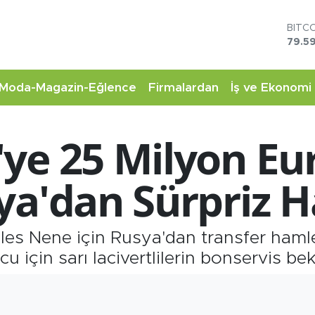
DOL
45,4
EUR
53,3
STER
Moda-Magazin-Eğlence
Firmalardan
İş ve Ekonomi
61,6
G.AL
6862
ye 25 Milyon Eur
BİST
14.5
BITC
ya'dan Sürpriz 
79.59
les Nene için Rusya'dan transfer hamle
 için sarı lacivertlilerin bonservis bekl