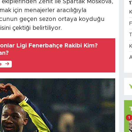
 ekiplerinden Zenit ile Spartak Moskova,
1
ak için menajerler aracılığıyla
K
bolcunun geçen sezon ortaya koyduğu
F
ni çektiği belirtiliyor.
T
nlar Ligi Fenerbahçe Rakibi Kim?
K
an?
A
le
Y
1