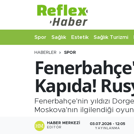
Eğitim
Nöbetçi Eczaneler
Spor
Sağlık
Estetik
Sağlık Turizmi
Estetik
Hava Durumu
HABERLER
SPOR
Firmalardan
Namaz Vakitleri
Fenerbahçe'
Güncel
Trafik Durumu
Kapıda! Rus
İş ve Ekonomi
Şampiyonlar Ligi Puan Durumu ve Fikstür
Moda-Magazin-Eğlence
Tüm Manşetler
Fenerbahçe'nin yıldızı Dorge
Moskova'nın ilgilendiği oyuncu
Sağlık
Son Dakika Haberleri
HABER MERKEZI
03.07.2026 - 12:05
EDITÖR
YAYINLANMA
Sağlık Turizmi
Haber Arşivi