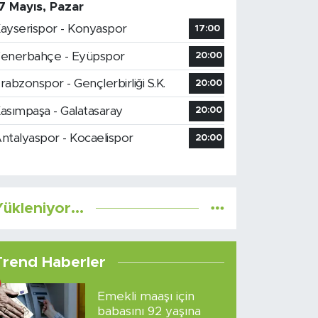
7 Mayıs, Pazar
ayserispor - Konyaspor
17:00
enerbahçe - Eyüpspor
20:00
rabzonspor - Gençlerbirliği S.K.
20:00
asımpaşa - Galatasaray
20:00
ntalyaspor - Kocaelispor
20:00
ükleniyor...
Trend Haberler
Emekli maaşı için
babasını 92 yaşına