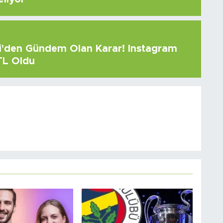
çi'den Gündem Olan Karar! Instagram
 TL Oldu