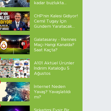
kadar buzlukta
sakladı!
CHP'nin Kalesi Gidiyor!
Cemil Tugay İçin
Gündem Yaratacak
AKP İddiası
Galatasaray - Rennes
Maçı Hangi Kanalda?
Saat Kaçta?
A101 Aktüel Ürünler
İndirim Kataloğu 5
Ağustos
İnternet Neden
Yavaş? Yavaşlatıldı
mı?
Şirketimi Evsiz Bir