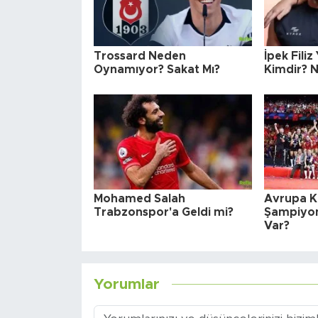
Trossard Neden
İpek Filiz
Oynamıyor? Sakat Mı?
Kimdir? N
Mohamed Salah
Avrupa K
Trabzonspor'a Geldi mi?
Şampiyon
Var?
Yorumlar