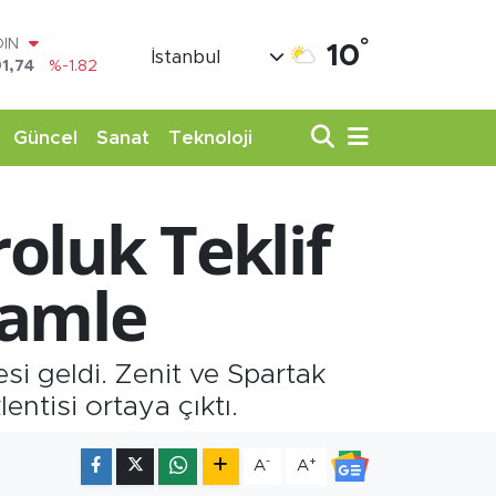
°
AR
10
İstanbul
3620
%0.02
O
8690
%0.19
LİN
Güncel
Sanat
Teknoloji
0380
%0.18
TIN
,09000
%0.19
oluk Teklif
100
98,00
%0
OIN
Hamle
1,74
%-1.82
si geldi. Zenit ve Spartak
entisi ortaya çıktı.
-
+
A
A