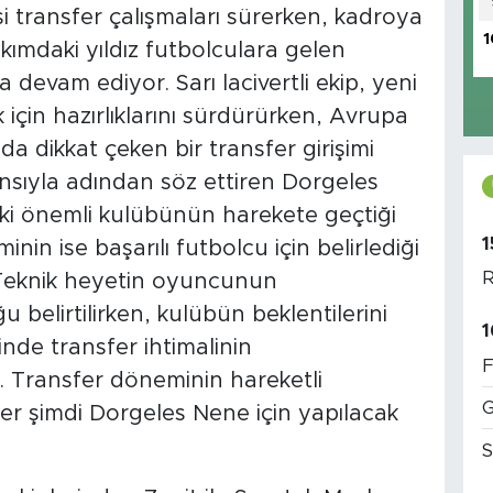
 transfer çalışmaları sürerken, kadroya
1
akımdaki yıldız futbolculara gelen
devam ediyor. Sarı lacivertli ekip, yeni
için hazırlıklarını sürdürürken, Avrupa
a dikkat çeken bir transfer girişimi
nsıyla adından söz ettiren Dorgeles
 iki önemli kulübünün harekete geçtiği
1
in ise başarılı futbolcu için belirlediği
R
. Teknik heyetin oyuncunun
elirtilirken, kulübün beklentilerini
1
inde transfer ihtimalinin
F
di. Transfer döneminin hareketli
G
er şimdi Dorgeles Nene için yapılacak
S