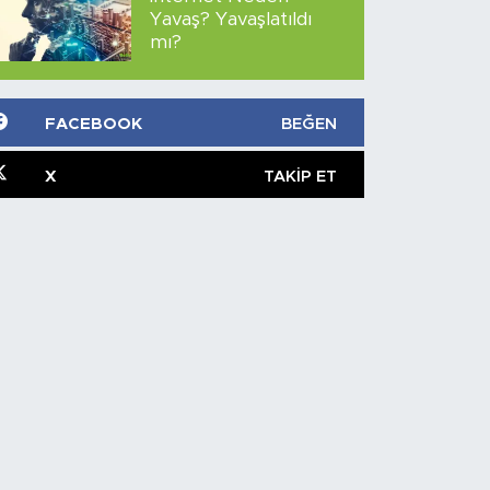
Yavaş? Yavaşlatıldı
mı?
FACEBOOK
BEĞEN
X
TAKIP ET