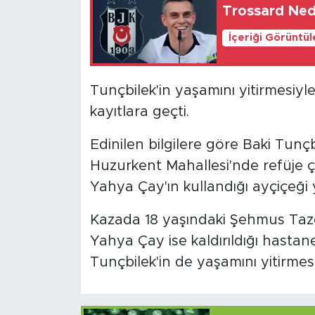
Trossard Ned
İçeriği Görüntü
Tunçbilek'in yaşamını yitirmesiyle
kayıtlara geçti.
Edinilen bilgilere göre Baki Tunçb
Huzurkent Mahallesi'nde refüje ça
Yahya Çay'ın kullandığı ayçiçeği ya
Kazada 18 yaşındaki Şehmus Taze
Yahya Çay ise kaldırıldığı hastan
Tunçbilek'in de yaşamını yitirmes