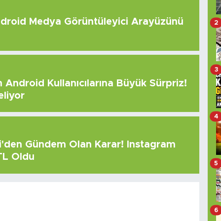
roid Medya Görüntüleyici Arayüzünü
2
3
Android Kullanıcılarına Büyük Sürpriz!
eliyor
4
çi'den Gündem Olan Karar! Instagram
 TL Oldu
5
6