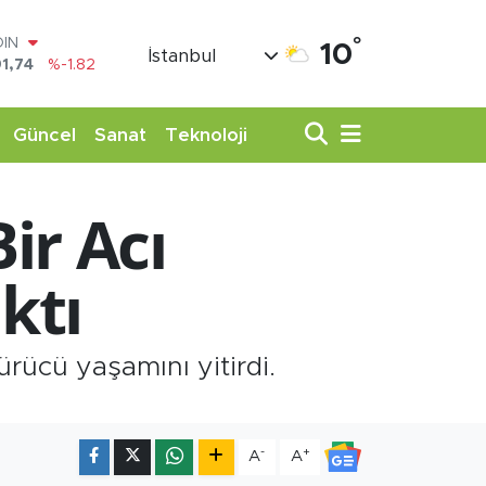
OIN
°
10
İstanbul
1,74
%-1.82
AR
3620
%0.02
O
Güncel
Sanat
Teknoloji
8690
%0.19
LİN
0380
%0.18
ir Acı
TIN
,09000
%0.19
100
ktı
98,00
%0
sürücü yaşamını yitirdi.
-
+
A
A