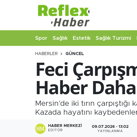
Eğitim
Nöbetçi Eczaneler
Spor
Sağlık
Estetik
Sağlık Turizmi
Estetik
Hava Durumu
HABERLER
GÜNCEL
Firmalardan
Namaz Vakitleri
Feci Çarpış
Güncel
Trafik Durumu
Haber Daha! 
İş ve Ekonomi
Şampiyonlar Ligi Puan Durumu ve Fikstür
Moda-Magazin-Eğlence
Tüm Manşetler
Mersin'de iki tırın çarpıştığı
Kazada hayatını kaybedenleri
Sağlık
Son Dakika Haberleri
HABER MERKEZI
09.07.2026 - 13:02
EDITÖR
YAYINLANMA
Sağlık Turizmi
Haber Arşivi