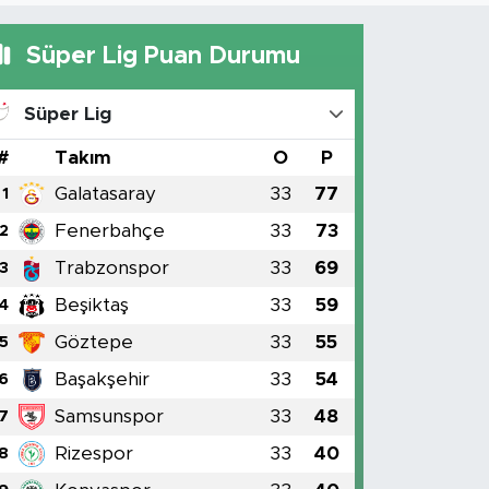
Süper Lig Puan Durumu
Süper Lig
#
Takım
O
P
Galatasaray
33
77
1
Fenerbahçe
33
73
2
Trabzonspor
33
69
3
Beşiktaş
33
59
4
Göztepe
33
55
5
Başakşehir
33
54
6
Samsunspor
33
48
7
Rizespor
33
40
8