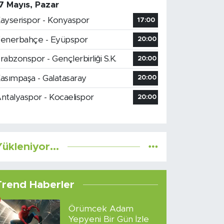
7 Mayıs, Pazar
ayserispor - Konyaspor
17:00
enerbahçe - Eyüpspor
20:00
rabzonspor - Gençlerbirliği S.K.
20:00
asımpaşa - Galatasaray
20:00
ntalyaspor - Kocaelispor
20:00
ükleniyor...
Trend Haberler
Örümcek Adam
Yepyeni Bir Gün İzle