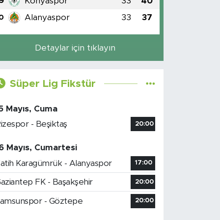
Konyaspor
33
40
9
Alanyaspor
33
37
0
Detaylar için tıklayın
Süper Lig Fikstür
5 Mayıs, Cuma
izespor - Beşiktaş
20:00
6 Mayıs, Cumartesi
atih Karagümrük - Alanyaspor
17:00
aziantep FK - Başakşehir
20:00
amsunspor - Göztepe
20:00