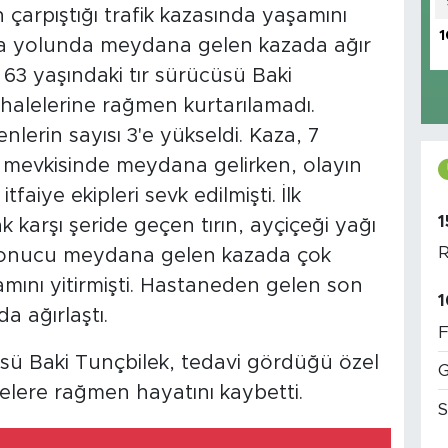
ın çarpıştığı trafik kazasında yaşamını
1
 kara yolunda meydana gelen kazada ağır
 63 yaşındaki tır sürücüsü Baki
halelerine rağmen kurtarılamadı.
erin sayısı 3'e yükseldi. Kaza, 7
mevkisinde meydana gelirken, olayın
faiye ekipleri sevk edilmişti. İlk
1
 karşı şeride geçen tırın, ayçiçeği yağı
R
ı sonucu meydana gelen kazada çok
aşamını yitirmişti. Hastaneden gelen son
1
a ağırlaştı.
F
sü Baki Tunçbilek, tedavi gördüğü özel
G
lere rağmen hayatını kaybetti.
S