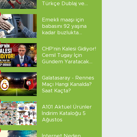
Türkçe Dublaj ve
Altyazılı
Emekli maaşı için
babasını 92 yaşına
kadar buzlukta
sakladı!
CHP'nin Kalesi Gidiyor!
Cemil Tugay İçin
Gündem Yaratacak
AKP İddiası
Galatasaray - Rennes
Maçı Hangi Kanalda?
Saat Kaçta?
A101 Aktüel Ürünler
İndirim Kataloğu 5
Ağustos
İnternet Neden