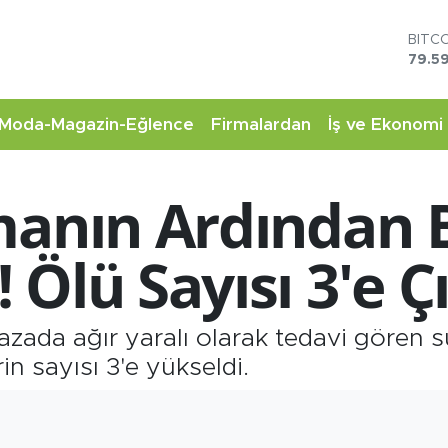
BITC
79.59
DOL
45,4
EUR
Moda-Magazin-Eğlence
Firmalardan
İş ve Ekonomi
53,3
STER
61,6
manın Ardından B
G.AL
6862
BİST
Ölü Sayısı 3'e Çı
14.5
 kazada ağır yaralı olarak tedavi gören 
n sayısı 3'e yükseldi.