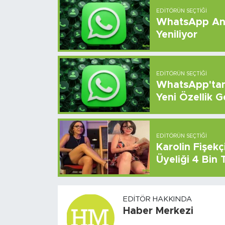
EDITÖRÜN SEÇTIĞI
WhatsApp And
Yeniliyor
EDITÖRÜN SEÇTIĞI
WhatsApp'tan 
Yeni Özellik G
EDITÖRÜN SEÇTIĞI
Karolin Fişek
Üyeliği 4 Bin
EDITÖR HAKKINDA
Haber Merkezi