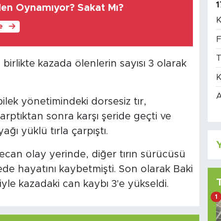
1
en Oynamıyor? Sakat Mı?
K
le
F
T
 birlikte kazada ölenlerin sayısı 3 olarak
K
A
ilek yönetimindeki dorsesiz tır,
rptıktan sonra karşı şeride geçti ve
ğı yüklü tırla çarpıştı.
Y
can olay yerinde, diğer tırın sürücüsü
ede hayatını kaybetmişti. Son olarak Baki
iyle kazadaki can kaybı 3'e yükseldi.
1