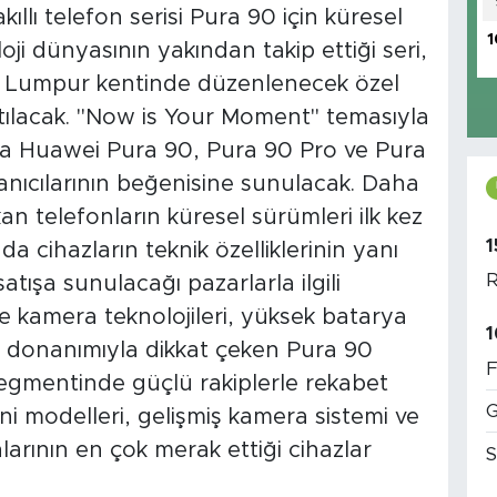
ıllı telefon serisi Pura 90 için küresel
1
ji dünyasının yakından takip ettiği seri,
 Lumpur kentinde düzenlenecek özel
nıtılacak. "Now is Your Moment" temasıyla
da Huawei Pura 90, Pura 90 Pro ve Pura
nıcılarının beğenisine sunulacak. Daha
n telefonların küresel sürümleri ilk kez
1
da cihazların teknik özelliklerinin yanı
R
 satışa sunulacağı pazarlarla ilgili
kle kamera teknolojileri, yüksek batarya
1
i donanımıyla dikkat çeken Pura 90
F
 segmentinde güçlü rakiplerle rekabet
G
i modelleri, gelişmiş kamera sistemi ve
larının en çok merak ettiği cihazlar
S