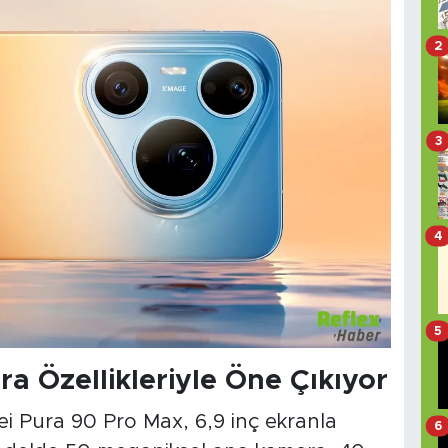
2
3
4
5
 Özellikleriyle Öne Çıkıyor
i Pura 90 Pro Max, 6,9 inç ekranla
6