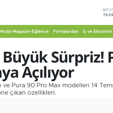
BITC
79.59
DOL
45,4
EUR
53,3
STER
Moda-Magazin-Eğlence
Firmalardan
İş ve Ekonomi
61,6
G.AL
6862
Büyük Sürpriz! 
BİST
14.5
ya Açılıyor
o ve Pura 90 Pro Max modelleri 14 Tem
öne çıkan özellikleri.