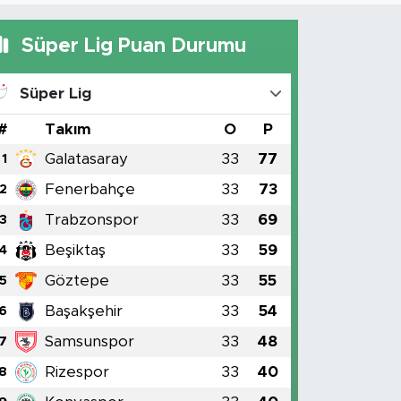
Süper Lig Puan Durumu
Süper Lig
#
Takım
O
P
Galatasaray
33
77
1
Fenerbahçe
33
73
2
Trabzonspor
33
69
3
Beşiktaş
33
59
4
Göztepe
33
55
5
Başakşehir
33
54
6
Samsunspor
33
48
7
Rizespor
33
40
8