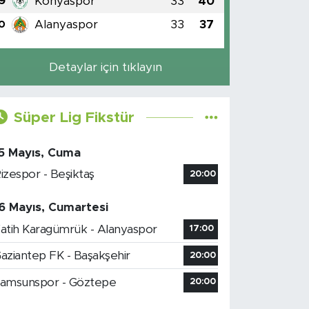
Konyaspor
33
40
9
Alanyaspor
33
37
0
Detaylar için tıklayın
Süper Lig Fikstür
5 Mayıs, Cuma
izespor - Beşiktaş
20:00
6 Mayıs, Cumartesi
atih Karagümrük - Alanyaspor
17:00
aziantep FK - Başakşehir
20:00
amsunspor - Göztepe
20:00