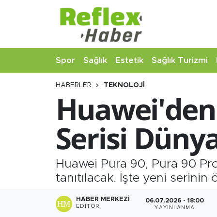
Eğitim
Nöbetçi Eczaneler
Spor
Sağlık
Estetik
Sağlık Turizmi
Estetik
Hava Durumu
HABERLER
TEKNOLOJI
Firmalardan
Namaz Vakitleri
Huawei'den 
Güncel
Trafik Durumu
Serisi Dünya
İş ve Ekonomi
Şampiyonlar Ligi Puan Durumu ve Fikstür
Moda-Magazin-Eğlence
Tüm Manşetler
Huawei Pura 90, Pura 90 Pr
tanıtılacak. İşte yeni serinin 
Sağlık
Son Dakika Haberleri
HABER MERKEZI
06.07.2026 - 18:00
EDITÖR
YAYINLANMA
Sağlık Turizmi
Haber Arşivi