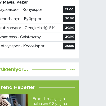
7 Mayıs, Pazar
ayserispor - Konyaspor
17:00
enerbahçe - Eyüpspor
20:00
rabzonspor - Gençlerbirliği S.K.
20:00
asımpaşa - Galatasaray
20:00
ntalyaspor - Kocaelispor
20:00
ükleniyor...
Trend Haberler
Emekli maaşı için
babasını 92 yaşına