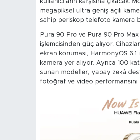
kullanıcıların karşısına çıkacak
megapiksel ultra geniş açılı ka
sahip periskop telefoto kamera 
Pura 90 Pro ve Pura 90 Pro Max 
işlemcisinden güç alıyor. Cihaz
ekran koruması, HarmonyOS 6.1 iş
kamera yer alıyor. Ayrıca 100 kat
sunan modeller, yapay zekâ deste
fotoğraf ve video performansını i