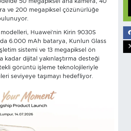
. Modelde 50 megapiksel ana kamera, 40
mera ve 200 megapiksel çözünürlüğe
bulunuyor.
modelleri, Huawei'nin Kirin 9030S
larda 6.000 mAh batarya, Kunlun Glass
letim sistemi ve 13 megapiksel ön
a kadar dijital yakınlaştırma desteği
kli görüntü işleme teknolojileriyle
leri seviyeye taşımayı hedefliyor.