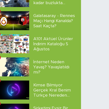
kadar buzlukta
sakladı!
Galatasaray - Rennes
Maçı Hangi Kanalda?
Saat Kaçta?
A101 Aktüel Ürünler
İndirim Kataloğu 5
Ağustos
İnternet Neden
Yavaş? Yavaşlatıldı
mı?
Kimse Bilmiyor
Gerçek Kral Benim
Türkçe Nereden
İzlenir?
Şirketimi Evsiz Bir