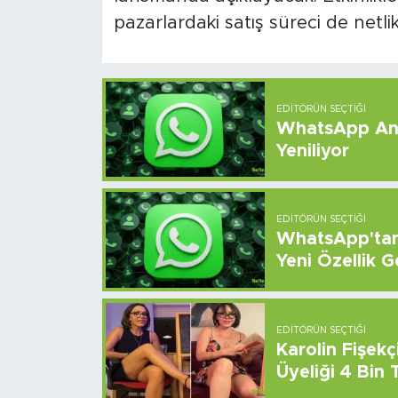
pazarlardaki satış süreci de netl
EDITÖRÜN SEÇTIĞI
WhatsApp And
Yeniliyor
EDITÖRÜN SEÇTIĞI
WhatsApp'tan 
Yeni Özellik G
EDITÖRÜN SEÇTIĞI
Karolin Fişek
Üyeliği 4 Bin