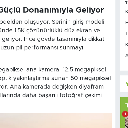
1
Güçlü Donanımıyla Geliyor
K
odelden oluşuyor. Serinin giriş modeli
F
ünde 1.5K çözünürlüklü düz ekran ve
T
geliyor. İnce gövde tasarımıyla dikkat
K
 uzun pil performansı sunmayı
A
gapiksel ana kamera, 12,5 megapiksel
 optik yakınlaştırma sunan 50 megapiksel
Y
ıyor. Ana kamerada değişken diyafram
şullarında daha başarılı fotoğraf çekimi
1