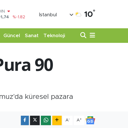
OIN
1,74
%-1.82
°
AR
10
İstanbul
3620
%0.02
O
8690
%0.19
LİN
Güncel
Sanat
Teknoloji
0380
%0.18
TIN
,09000
%0.19
Pura 90
100
98,00
%0
muz'da küresel pazara
-
+
A
A