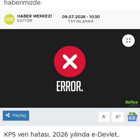
haberimizde.
Sanat
HABER MERKEZI
09.07.2026 - 10:30
EDITÖR
YAYINLANMA
Spor
Teknoloji
Paylaş
-
+
A
A
KPS veri hatası, 2026 yılında e-Devlet,