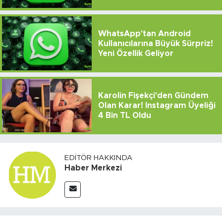
WhatsApp'tan Android
Kullanıcılarına Büyük Sürpriz!
Yeni Özellik Geliyor
Karolin Fişekçi'den Gündem
Olan Karar! Instagram Üyeliği
4 Bin TL Oldu
EDITÖR HAKKINDA
Haber Merkezi