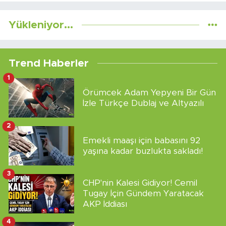
Yükleniyor...
Trend Haberler
1
Örümcek Adam Yepyeni Bir Gün
İzle Türkçe Dublaj ve Altyazılı
2
Emekli maaşı için babasını 92
yaşına kadar buzlukta sakladı!
3
CHP'nin Kalesi Gidiyor! Cemil
Tugay İçin Gündem Yaratacak
AKP İddiası
4