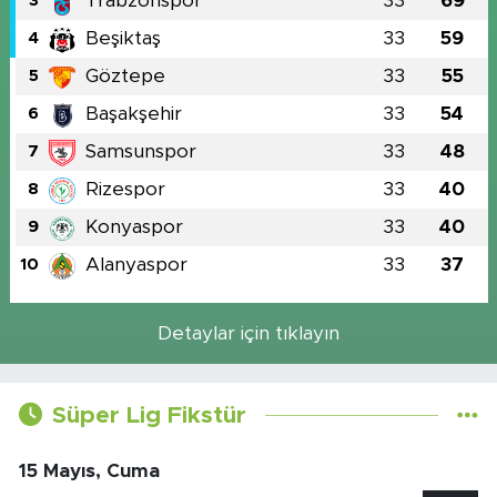
Trabzonspor
33
69
3
Beşiktaş
33
59
4
Göztepe
33
55
5
Başakşehir
33
54
6
Samsunspor
33
48
7
Rizespor
33
40
8
Konyaspor
33
40
9
Alanyaspor
33
37
10
Detaylar için tıklayın
Süper Lig Fikstür
15 Mayıs, Cuma