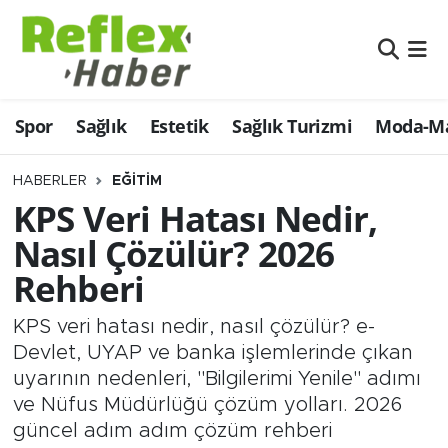
Eğitim
Nöbetçi Eczaneler
Spor
Sağlık
Estetik
Sağlık Turizmi
Moda-Ma
Estetik
Hava Durumu
Firmalardan
Namaz Vakitleri
HABERLER
EĞITIM
KPS Veri Hatası Nedir,
Güncel
Trafik Durumu
Nasıl Çözülür? 2026
Rehberi
İş ve Ekonomi
Şampiyonlar Ligi Puan Durumu ve Fikstür
KPS veri hatası nedir, nasıl çözülür? e-
Moda-Magazin-Eğlence
Tüm Manşetler
Devlet, UYAP ve banka işlemlerinde çıkan
uyarının nedenleri, "Bilgilerimi Yenile" adımı
Sağlık
Son Dakika Haberleri
ve Nüfus Müdürlüğü çözüm yolları. 2026
güncel adım adım çözüm rehberi
Sağlık Turizmi
Haber Arşivi