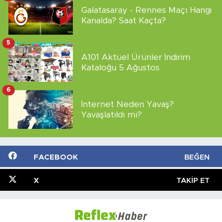
Galatasaray - Rennes Maçı Hangi
Kanalda? Saat Kaçta?
5
A101 Aktüel Ürünler İndirim
Kataloğu 5 Ağustos
6
İnternet Neden Yavaş?
Yavaşlatıldı mı?
FACEBOOK
BEĞEN
X
TAKIP ET