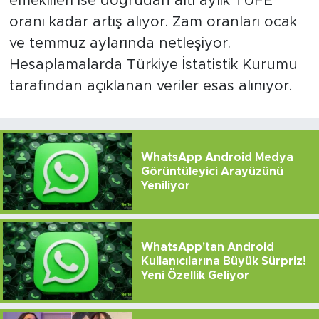
emeklileri ise doğrudan altı aylık TÜFE
oranı kadar artış alıyor. Zam oranları ocak
ve temmuz aylarında netleşiyor.
Hesaplamalarda Türkiye İstatistik Kurumu
tarafından açıklanan veriler esas alınıyor.
WhatsApp Android Medya
Görüntüleyici Arayüzünü
Yeniliyor
WhatsApp'tan Android
Kullanıcılarına Büyük Sürpriz!
Yeni Özellik Geliyor