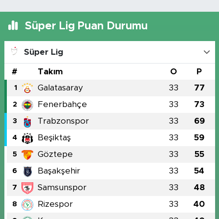
Süper Lig Puan Durumu
Süper Lig
#
Takım
O
P
Galatasaray
33
77
1
Fenerbahçe
33
73
2
Trabzonspor
33
69
3
Beşiktaş
33
59
4
Göztepe
33
55
5
Başakşehir
33
54
6
Samsunspor
33
48
7
Rizespor
33
40
8