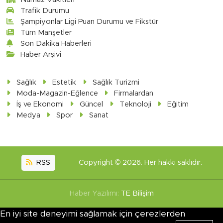
Trafik Durumu
Şampiyonlar Ligi Puan Durumu ve Fikstür
Tüm Manşetler
Son Dakika Haberleri
Haber Arşivi
Sağlık
Estetik
Sağlık Turizmi
Moda-Magazin-Eğlence
Firmalardan
İş ve Ekonomi
Güncel
Teknoloji
Eğitim
Medya
Spor
Sanat
RSS
Copyright © 2026. Her hakkı saklıdır.
Haber Yazılımı:
TE Bilişim
En iyi site deneyimi sağlamak için çerezlerden