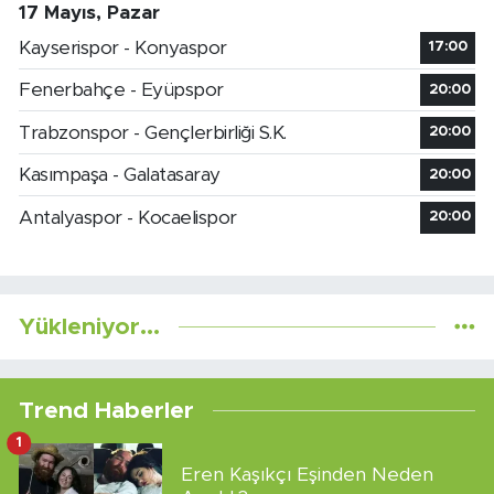
17 Mayıs, Pazar
Kayserispor - Konyaspor
17:00
Fenerbahçe - Eyüpspor
20:00
Trabzonspor - Gençlerbirliği S.K.
20:00
Kasımpaşa - Galatasaray
20:00
Antalyaspor - Kocaelispor
20:00
Yükleniyor...
Trend Haberler
1
Eren Kaşıkçı Eşinden Neden