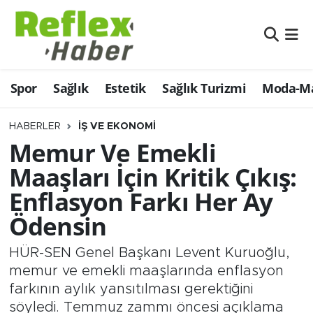
Eğitim
Nöbetçi Eczaneler
Spor
Sağlık
Estetik
Sağlık Turizmi
Moda-Ma
Estetik
Hava Durumu
Firmalardan
Namaz Vakitleri
HABERLER
İŞ VE EKONOMI
Memur Ve Emekli
Güncel
Trafik Durumu
Maaşları İçin Kritik Çıkış:
Enflasyon Farkı Her Ay
İş ve Ekonomi
Şampiyonlar Ligi Puan Durumu ve Fikstür
Ödensin
Moda-Magazin-Eğlence
Tüm Manşetler
HÜR-SEN Genel Başkanı Levent Kuruoğlu,
Sağlık
Son Dakika Haberleri
memur ve emekli maaşlarında enflasyon
farkının aylık yansıtılması gerektiğini
Sağlık Turizmi
Haber Arşivi
söyledi. Temmuz zammı öncesi açıklama