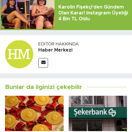
Karolin Fişekçi'den Gündem
Olan Karar! Instagram Üyeliği
4 Bin TL Oldu
EDITÖR HAKKINDA
Haber Merkezi
Bunlar da ilginizi çekebilir