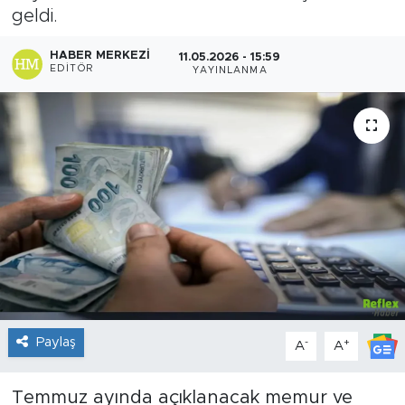
geldi.
Sanat
HABER MERKEZI
11.05.2026 - 15:59
EDITÖR
YAYINLANMA
Spor
Teknoloji
Paylaş
-
+
A
A
Temmuz ayında açıklanacak memur ve