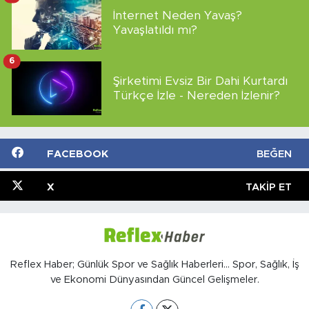
İnternet Neden Yavaş?
Yavaşlatıldı mı?
6
Şirketimi Evsiz Bir Dahi Kurtardı
Türkçe İzle - Nereden İzlenir?
FACEBOOK
BEĞEN
X
TAKIP ET
Reflex Haber; Günlük Spor ve Sağlık Haberleri... Spor, Sağlık, İş
ve Ekonomi Dünyasından Güncel Gelişmeler.