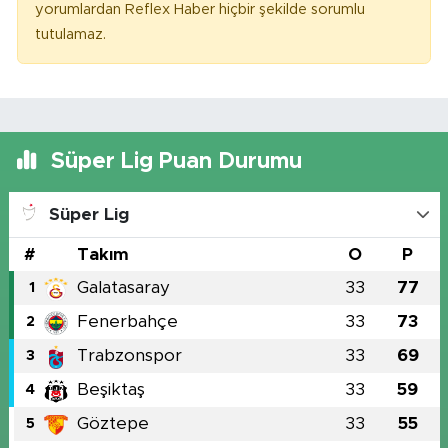
yorumlardan Reflex Haber hiçbir şekilde sorumlu
tutulamaz.
Süper Lig Puan Durumu
Süper Lig
#
Takım
O
P
Galatasaray
33
77
1
Fenerbahçe
33
73
2
Trabzonspor
33
69
3
Beşiktaş
33
59
4
Göztepe
33
55
5