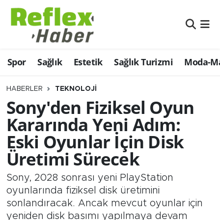
Eğitim
Nöbetçi Eczaneler
Spor
Sağlık
Estetik
Sağlık Turizmi
Moda-Ma
Estetik
Hava Durumu
Firmalardan
Namaz Vakitleri
HABERLER
TEKNOLOJI
Sony'den Fiziksel Oyun
Güncel
Trafik Durumu
Kararında Yeni Adım:
Eski Oyunlar İçin Disk
İş ve Ekonomi
Şampiyonlar Ligi Puan Durumu ve Fikstür
Üretimi Sürecek
Moda-Magazin-Eğlence
Tüm Manşetler
Sony, 2028 sonrası yeni PlayStation
Sağlık
Son Dakika Haberleri
oyunlarında fiziksel disk üretimini
sonlandıracak. Ancak mevcut oyunlar için
Sağlık Turizmi
Haber Arşivi
yeniden disk basımı yapılmaya devam