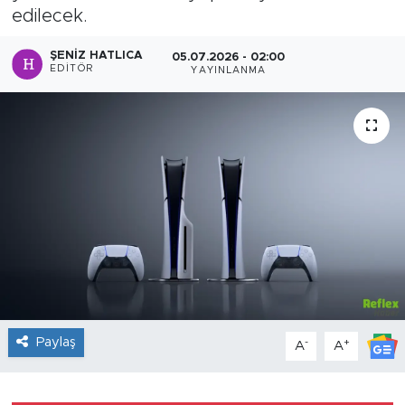
edilecek.
Sanat
ŞENIZ HATLICA
05.07.2026 - 02:00
EDITÖR
YAYINLANMA
Spor
Teknoloji
Paylaş
-
+
A
A