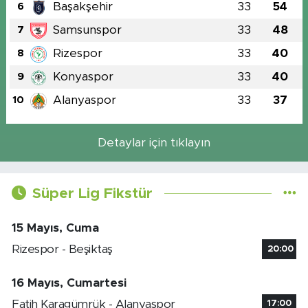
Başakşehir
33
54
6
Samsunspor
33
48
7
Rizespor
33
40
8
Konyaspor
33
40
9
Alanyaspor
33
37
10
Detaylar için tıklayın
Süper Lig Fikstür
15 Mayıs, Cuma
Rizespor - Beşiktaş
20:00
16 Mayıs, Cumartesi
Fatih Karagümrük - Alanyaspor
17:00