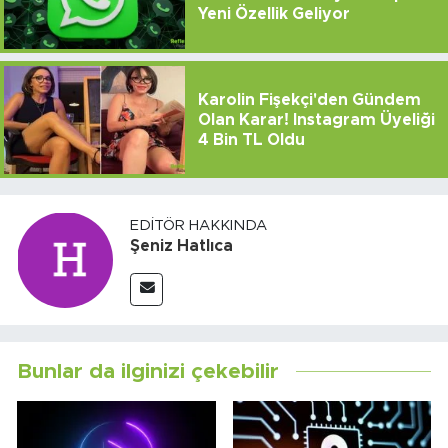
Yeni Özellik Geliyor
Karolin Fişekçi'den Gündem
Olan Karar! Instagram Üyeliği
4 Bin TL Oldu
EDITÖR HAKKINDA
Şeniz Hatlıca
Bunlar da ilginizi çekebilir