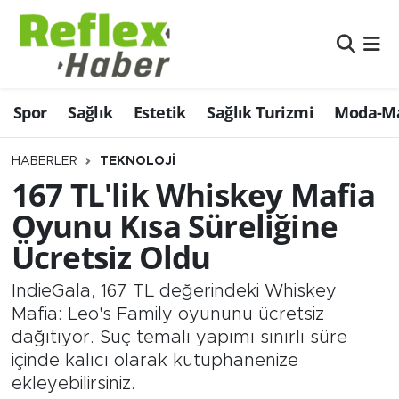
Eğitim
Nöbetçi Eczaneler
Spor
Sağlık
Estetik
Sağlık Turizmi
Moda-Ma
Estetik
Hava Durumu
Firmalardan
Namaz Vakitleri
HABERLER
TEKNOLOJI
167 TL'lik Whiskey Mafia
Güncel
Trafik Durumu
Oyunu Kısa Süreliğine
Ücretsiz Oldu
İş ve Ekonomi
Şampiyonlar Ligi Puan Durumu ve Fikstür
IndieGala, 167 TL değerindeki Whiskey
Moda-Magazin-Eğlence
Tüm Manşetler
Mafia: Leo's Family oyununu ücretsiz
dağıtıyor. Suç temalı yapımı sınırlı süre
Sağlık
Son Dakika Haberleri
içinde kalıcı olarak kütüphanenize
ekleyebilirsiniz.
Sağlık Turizmi
Haber Arşivi