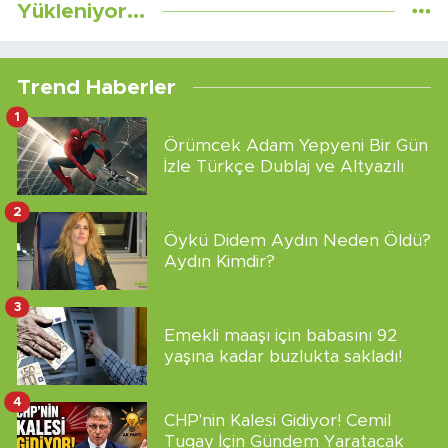
Yükleniyor...
Trend Haberler
1
Örümcek Adam Yepyeni Bir Gün
İzle Türkçe Dublaj ve Altyazılı
2
Öykü Didem Aydın Neden Öldü?
Aydın Kimdir?
3
Emekli maaşı için babasını 92
yaşına kadar buzlukta sakladı!
4
CHP'nin Kalesi Gidiyor! Cemil
Tugay İçin Gündem Yaratacak