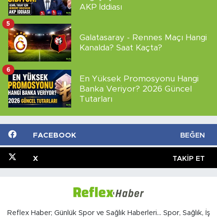
AKP İddiası
5
Galatasaray - Rennes Maçı Hangi
Kanalda? Saat Kaçta?
6
En Yüksek Promosyonu Hangi
Banka Veriyor? 2026 Güncel
Tutarları
FACEBOOK
BEĞEN
X
TAKIP ET
Reflex Haber; Günlük Spor ve Sağlık Haberleri... Spor, Sağlık, İş