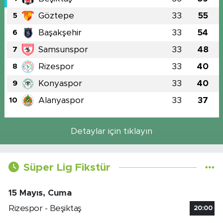
Göztepe
33
55
5
Başakşehir
33
54
6
Samsunspor
33
48
7
Rizespor
33
40
8
Konyaspor
33
40
9
Alanyaspor
33
37
10
Detaylar için tıklayın
Süper Lig Fikstür
15 Mayıs, Cuma
Rizespor - Beşiktaş
20:00