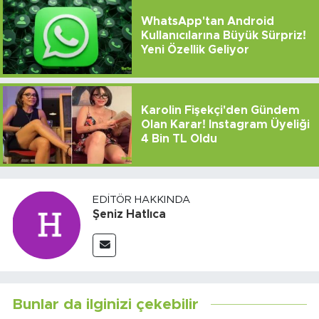
WhatsApp'tan Android
Kullanıcılarına Büyük Sürpriz!
Yeni Özellik Geliyor
Karolin Fişekçi'den Gündem
Olan Karar! Instagram Üyeliği
4 Bin TL Oldu
EDITÖR HAKKINDA
Şeniz Hatlıca
Bunlar da ilginizi çekebilir