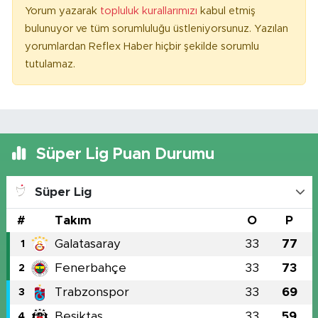
Yorum yazarak
topluluk kurallarımızı
kabul etmiş
bulunuyor ve tüm sorumluluğu üstleniyorsunuz. Yazılan
yorumlardan Reflex Haber hiçbir şekilde sorumlu
tutulamaz.
Süper Lig Puan Durumu
Süper Lig
#
Takım
O
P
Galatasaray
33
77
1
Fenerbahçe
33
73
2
Trabzonspor
33
69
3
Beşiktaş
33
59
4