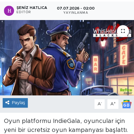
ŞENIZ HATLICA
07.07.2026 - 02:00
Sanat
EDITÖR
YAYINLANMA
Spor
Teknoloji
Paylaş
-
+
A
A
Oyun platformu IndieGala, oyuncular için
yeni bir ücretsiz oyun kampanyası başlattı.