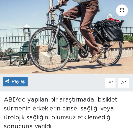
Sanat
Spor
Teknoloji
Paylaş
-
+
A
A
ABD'de yapılan bir araştırmada, bisiklet
sürmenin erkeklerin cinsel sağlığı veya
ürolojik sağlığını olumsuz etkilemediği
sonucuna varıldı.