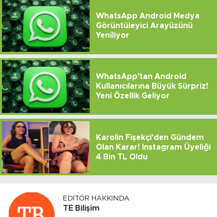
WhatsApp Android Medya
Görüntüleyici Arayüzünü
Yeniliyor
WhatsApp'tan Android
Kullanıcılarına Büyük Sürpriz!
Yeni Özellik Geliyor
Karolin Fişekçi'den Gündem
Olan Karar! Instagram Üyeliği
4 Bin TL Oldu
EDITÖR HAKKINDA
TE Bilişim