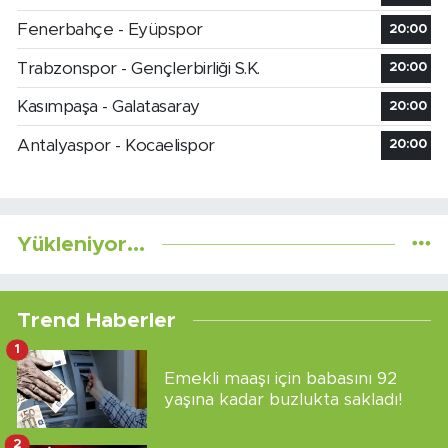
Fenerbahçe - Eyüpspor
20:00
Trabzonspor - Gençlerbirliği S.K.
20:00
Kasımpaşa - Galatasaray
20:00
Antalyaspor - Kocaelispor
20:00
Yükleniyor...
Trend Haberler
1
Emekli maaşı için babasını 92
yaşına kadar buzlukta sakladı!
2