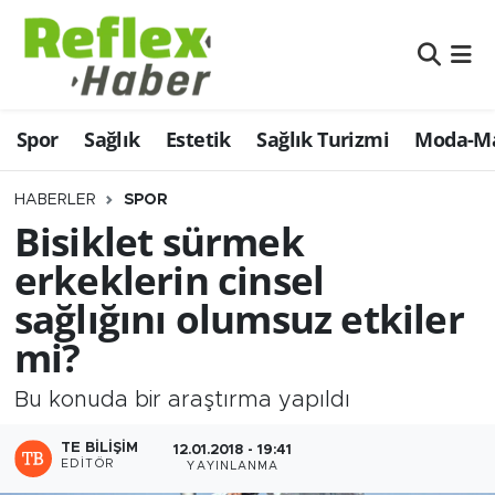
Eğitim
Nöbetçi Eczaneler
Spor
Sağlık
Estetik
Sağlık Turizmi
Moda-Ma
Estetik
Hava Durumu
Firmalardan
Namaz Vakitleri
HABERLER
SPOR
Bisiklet sürmek
Güncel
Trafik Durumu
erkeklerin cinsel
sağlığını olumsuz etkiler
İş ve Ekonomi
Şampiyonlar Ligi Puan Durumu ve Fikstür
mi?
Moda-Magazin-Eğlence
Tüm Manşetler
Bu konuda bir araştırma yapıldı
Sağlık
Son Dakika Haberleri
TE BILIŞIM
12.01.2018 - 19:41
EDITÖR
YAYINLANMA
Sağlık Turizmi
Haber Arşivi