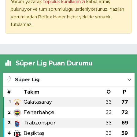
Yorum yazarak
topluluk kurallarımızı
kabul etmiş
bulunuyor ve tüm sorumluluğu üstleniyorsunuz. Yazılan
yorumlardan Reflex Haber hiçbir şekilde sorumlu
tutulamaz.
Süper Lig Puan Durumu
Süper Lig
#
Takım
O
P
Galatasaray
33
77
1
Fenerbahçe
33
73
2
Trabzonspor
33
69
3
Beşiktaş
33
59
4