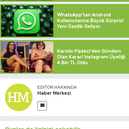
WhatsApp'tan Android
Kullanıcılarına Büyük Sürpriz!
Yeni Özellik Geliyor
Karolin Fişekçi'den Gündem
Olan Karar! Instagram Üyeliği
4 Bin TL Oldu
EDITÖR HAKKINDA
Haber Merkezi