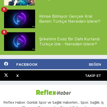
5
Kimse Bilmiyor Gerçek Kral
Benim Türkçe Nereden İzlenir?
6
Şirketimi Evsiz Bir Dahi Kurtardı
Türkçe İzle - Nereden İzlenir?
FACEBOOK
BEĞEN
X
TAKIP ET
Reflex Haber; Günlük Spor ve Sağlık Haberleri... Spor, Sağlık, İş