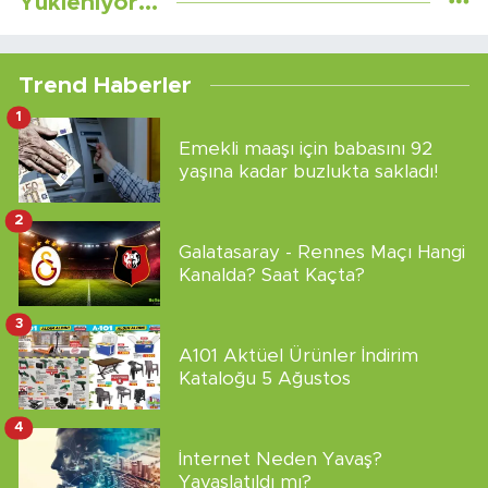
Yükleniyor...
Trend Haberler
1
Emekli maaşı için babasını 92
yaşına kadar buzlukta sakladı!
2
Galatasaray - Rennes Maçı Hangi
Kanalda? Saat Kaçta?
3
A101 Aktüel Ürünler İndirim
Kataloğu 5 Ağustos
4
İnternet Neden Yavaş?
Yavaşlatıldı mı?