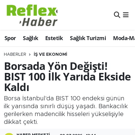
Eğitim
Nöbetçi Eczaneler
Spor
Sağlık
Estetik
Sağlık Turizmi
Moda-Ma
Estetik
Hava Durumu
Firmalardan
Namaz Vakitleri
HABERLER
İŞ VE EKONOMI
Borsada Yön Değişti!
Güncel
Trafik Durumu
BIST 100 İlk Yarıda Ekside
Kaldı
İş ve Ekonomi
Şampiyonlar Ligi Puan Durumu ve Fikstür
Borsa İstanbul'da BIST 100 endeksi günün
Moda-Magazin-Eğlence
Tüm Manşetler
ilk yarısında sınırlı düşüş yaşadı. Bankacılık
gerilerken madencilik hisseleri yükselişiyle
Sağlık
Son Dakika Haberleri
dikkat çekti.
Sağlık Turizmi
Haber Arşivi