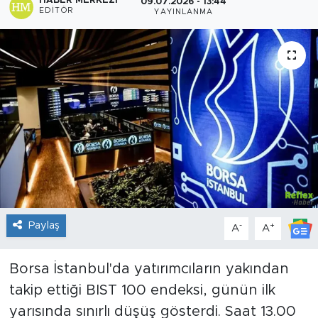
HABER MERKEZI
09.07.2026 - 13:44
EDITÖR
YAYINLANMA
Sanat
Spor
Teknoloji
Paylaş
-
+
A
A
Borsa İstanbul'da yatırımcıların yakından
takip ettiği BIST 100 endeksi, günün ilk
yarısında sınırlı düşüş gösterdi. Saat 13.00