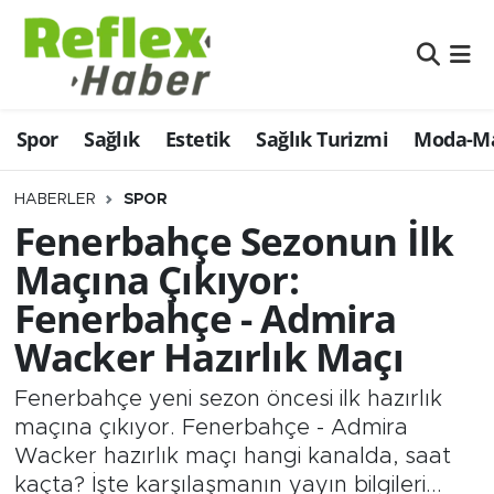
Eğitim
Nöbetçi Eczaneler
Spor
Sağlık
Estetik
Sağlık Turizmi
Moda-Ma
Estetik
Hava Durumu
Firmalardan
Namaz Vakitleri
HABERLER
SPOR
Fenerbahçe Sezonun İlk
Güncel
Trafik Durumu
Maçına Çıkıyor:
Fenerbahçe - Admira
İş ve Ekonomi
Şampiyonlar Ligi Puan Durumu ve Fikstür
Wacker Hazırlık Maçı
Moda-Magazin-Eğlence
Tüm Manşetler
Fenerbahçe yeni sezon öncesi ilk hazırlık
Sağlık
Son Dakika Haberleri
maçına çıkıyor. Fenerbahçe - Admira
Wacker hazırlık maçı hangi kanalda, saat
Sağlık Turizmi
Haber Arşivi
kaçta? İşte karşılaşmanın yayın bilgileri...