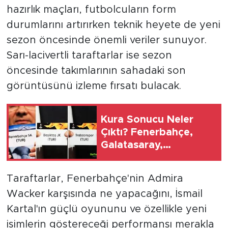
hazırlık maçları, futbolcuların form
durumlarını artırırken teknik heyete de yeni
sezon öncesinde önemli veriler sunuyor.
Sarı-lacivertli taraftarlar ise sezon
öncesinde takımlarının sahadaki son
görüntüsünü izleme fırsatı bulacak.
Kura Sonucu Neler
Çıktı? Fenerbahçe,
Galatasaray,
Trabzonspor Kimle
Eşleşti?
Taraftarlar, Fenerbahçe'nin Admira
Wacker karşısında ne yapacağını, İsmail
Kartal'ın güçlü oyununu ve özellikle yeni
isimlerin göstereceği performansı merakla