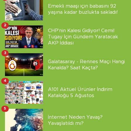
Emekli maaşı için babasını 92
yaşına kadar buzlukta sakladı!
2
CHP'nin Kalesi Gidiyor! Cemil
Tugay İçin Gündem Yaratacak
AKP İddiası
3
Galatasaray - Rennes Maçı Hangi
Kanalda? Saat Kaçta?
4
A101 Aktüel Ürünler İndirim
Kataloğu 5 Ağustos
5
İnternet Neden Yavaş?
Yavaşlatıldı mı?