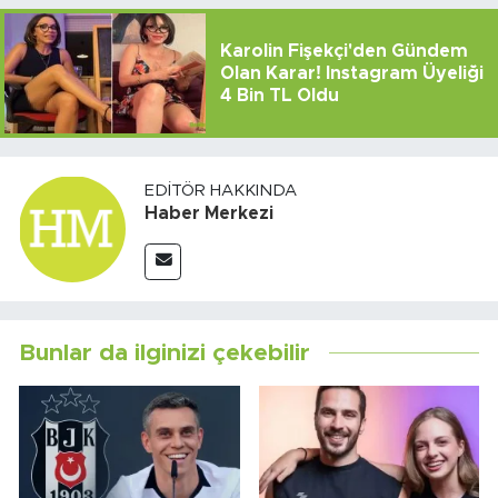
Karolin Fişekçi'den Gündem
Olan Karar! Instagram Üyeliği
4 Bin TL Oldu
EDITÖR HAKKINDA
Haber Merkezi
Bunlar da ilginizi çekebilir