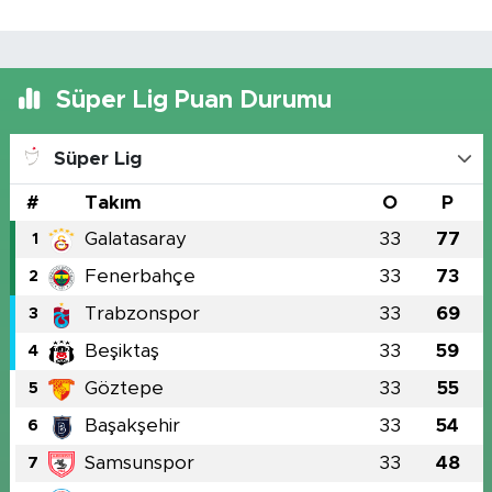
Süper Lig Puan Durumu
Süper Lig
#
Takım
O
P
Galatasaray
33
77
1
Fenerbahçe
33
73
2
Trabzonspor
33
69
3
Beşiktaş
33
59
4
Göztepe
33
55
5
Başakşehir
33
54
6
Samsunspor
33
48
7