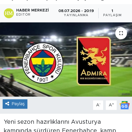
Sanat
HABER MERKEZI
08.07.2026 - 20:19
1
EDITÖR
YAYINLANMA
PAYLAŞIM
Spor
Teknoloji
Paylaş
-
+
A
A
Yeni sezon hazırlıklarını Avusturya
kampında sürdüren Fenerbahçe, kamp