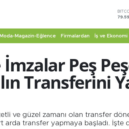
DOL
45,4
EUR
53,3
STER
Moda-Magazin-Eğlence
Firmalardan
İş ve Ekonomi
61,6
G.AL
6862
 İmzalar Peş Peş
BİST
14.5
BITC
lın Transferini
79.59
tli ve güzel zamanı olan transfer döne
art arda transfer yapmaya başladı. İşte d