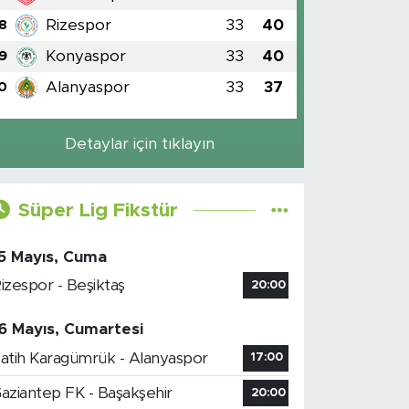
Rizespor
33
40
8
Konyaspor
33
40
9
Alanyaspor
33
37
0
Detaylar için tıklayın
Süper Lig Fikstür
5 Mayıs, Cuma
izespor - Beşiktaş
20:00
6 Mayıs, Cumartesi
atih Karagümrük - Alanyaspor
17:00
aziantep FK - Başakşehir
20:00