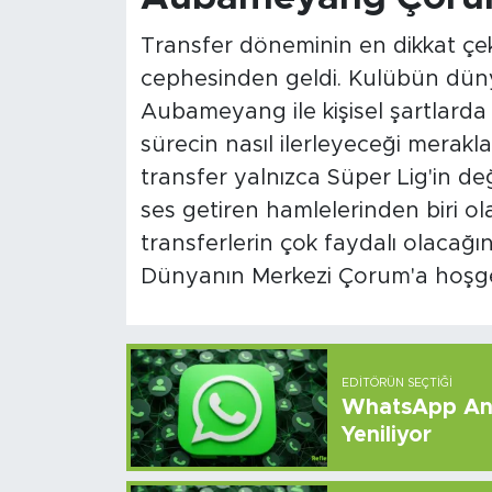
Transfer döneminin en dikkat çeki
cephesinden geldi. Kulübün dün
Aubameyang ile kişisel şartlarda
sürecin nasıl ilerleyeceği merakl
transfer yalnızca Süper Lig'in de
ses getiren hamlelerinden biri ola
transferlerin çok faydalı olaca
Dünyanın Merkezi Çorum'a hoşge
EDITÖRÜN SEÇTIĞI
WhatsApp And
Yeniliyor