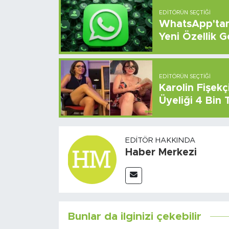
EDITÖRÜN SEÇTIĞI
WhatsApp'tan 
Yeni Özellik G
EDITÖRÜN SEÇTIĞI
Karolin Fişek
Üyeliği 4 Bin
EDITÖR HAKKINDA
Haber Merkezi
Bunlar da ilginizi çekebilir