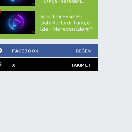
Türkçe Nereden
İzlenir?
Şirketimi Evsiz Bir
Dahi Kurtardı Türkçe
İzle - Nereden İzlenir?
FACEBOOK
BEĞEN
X
TAKIP ET