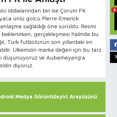
6
ci iddialarından biri ise Çorum FK
yaca ünlü golcü Pierre-Emerick
 anlaşma sağladığı öne sürüldü. Resmi
a beklenirken, gerçekleşmesi halinde bu
ğil, Türk futbolunun son yıllardaki en
bilir. Ülkemizin marka değeri için bu tarz
ğını düşünüyoruz ve Aubameyang'a
ldin diyoruz.
roid Medya Görüntüleyici Arayüzünü