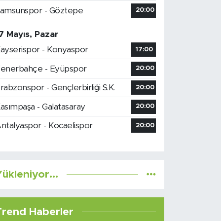
amsunspor - Göztepe
20:00
7 Mayıs, Pazar
ayserispor - Konyaspor
17:00
enerbahçe - Eyüpspor
20:00
rabzonspor - Gençlerbirliği S.K.
20:00
asımpaşa - Galatasaray
20:00
ntalyaspor - Kocaelispor
20:00
ükleniyor...
Trend Haberler