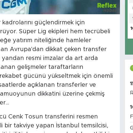
kadrolarını güçlendirmek için
1
rüyor. Süper Lig ekipleri hem tecrübeli
eğe yatırım niteliğinde hamleler
an Avrupa'dan dikkat çeken transfer
r yandan resmi imzalar da art arda
anan gelişmeler taraftarların
e rekabet gücünü yükseltmek için önemli
1
aatlerde açıklanan transferler ve
R
kamuoyunun dikkatini üzerine çekmiş
r...
1
cü Cenk Tosun transferini resmen
F
bir takviye yapan İstanbul temsilcisi,
G