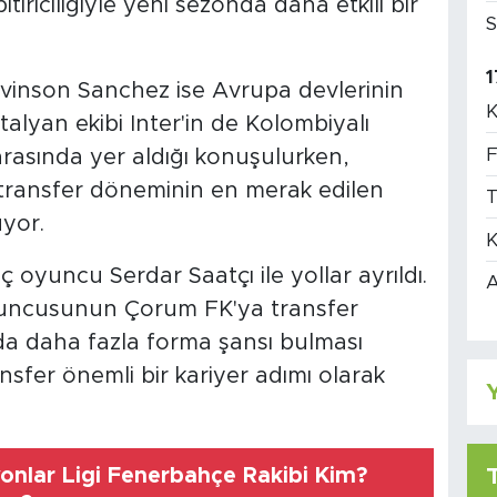
tiriciliğiyle yeni sezonda daha etkili bir
S
1
Davinson Sanchez ise Avrupa devlerinin
K
alyan ekibi Inter'in de Kolombiyalı
F
arasında yer aldığı konuşulurken,
transfer döneminin en merak edilen
T
üyor.
K
oyuncu Serdar Saatçı ile yollar ayrıldı.
A
yuncusunun Çorum FK'ya transfer
a daha fazla forma şansı bulması
sfer önemli bir kariyer adımı olarak
Y
nlar Ligi Fenerbahçe Rakibi Kim?