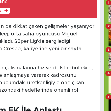
an?
1
le
n da dikkat çeken gelişmeler yaşanıyor.
2
aleej, orta saha oyuncusu Miguel
ladı. Süper Lig'de sergilediği
 Crespo, kariyerine yeni bir sayfa
3
alışmalarına hız verdi. İstanbul ekibi,
4
ile anlaşmaya vararak kadrosunu
 hücumdaki üretkenliğiyle öne çıkan
zondaki hedeflerinde önemli rol
5
FK İle Anlaştı