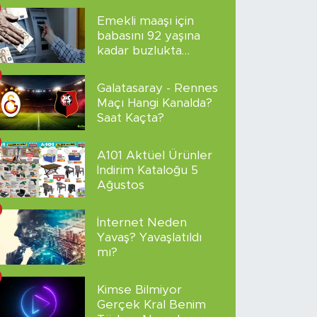
Emekli maaşı için
babasını 92 yaşına
kadar buzlukta
sakladı!
Galatasaray - Rennes
Maçı Hangi Kanalda?
Saat Kaçta?
A101 Aktüel Ürünler
İndirim Kataloğu 5
Ağustos
İnternet Neden
Yavaş? Yavaşlatıldı
mı?
Kimse Bilmiyor
Gerçek Kral Benim