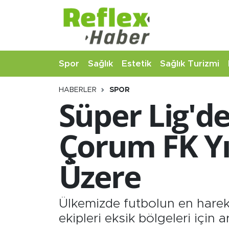
Eğitim
Nöbetçi Eczaneler
Spor
Sağlık
Estetik
Sağlık Turizmi
Estetik
Hava Durumu
HABERLER
SPOR
Firmalardan
Namaz Vakitleri
Süper Lig'de
Güncel
Trafik Durumu
Çorum FK Yı
İş ve Ekonomi
Şampiyonlar Ligi Puan Durumu ve Fikstür
Üzere
Moda-Magazin-Eğlence
Tüm Manşetler
Sağlık
Son Dakika Haberleri
Ülkemizde futbolun en hareke
ekipleri eksik bölgeleri için 
Sağlık Turizmi
Haber Arşivi