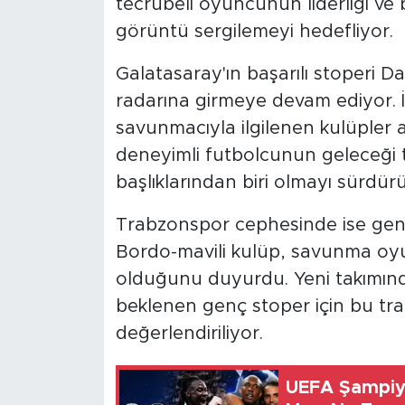
tecrübeli oyuncunun liderliği ve bi
görüntü sergilemeyi hedefliyor.
Galatasaray'ın başarılı stoperi 
radarına girmeye devam ediyor. İt
savunmacıyla ilgilenen kulüpler 
deneyimli futbolcunun geleceği 
başlıklarından biri olmayı sürdür
Trabzonspor cephesinde ise genç 
Bordo-mavili kulüp, savunma o
olduğunu duyurdu. Yeni takımınd
beklenen genç stoper için bu tran
değerlendiriliyor.
UEFA Şampiyo