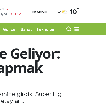
°
AR
10
İstanbul
3620
%0.02
O
8690
%0.19
LİN
Güncel
Sanat
Teknoloji
0380
%0.18
TIN
,09000
%0.19
e Geliyor:
100
98,00
%0
OIN
 Yapmak
1,74
%-1.82
mine girdik. Süper Lig
etaylar...