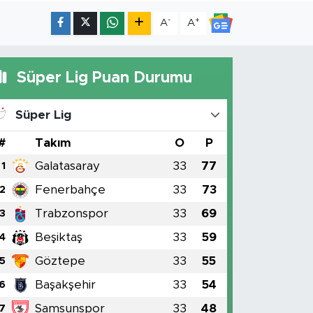
-
+
A
A
Süper Lig Puan Durumu
Süper Lig
#
Takım
O
P
Galatasaray
33
77
1
Fenerbahçe
33
73
2
Trabzonspor
33
69
3
Beşiktaş
33
59
4
Göztepe
33
55
5
Başakşehir
33
54
6
Samsunspor
33
48
7