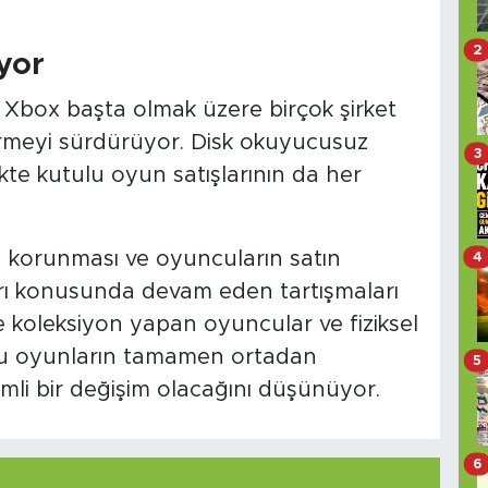
2
yor
Xbox başta olmak üzere birçok şirket
vermeyi sürdürüyor. Disk okuyucusuz
3
ikte kutulu oyun satışlarının da her
ın korunması ve oyuncuların satın
4
kları konusunda devam eden tartışmaları
e koleksiyon yapan oyuncular ve fiziksel
tulu oyunların tamamen ortadan
5
mli bir değişim olacağını düşünüyor.
6