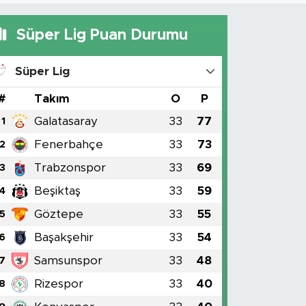
Süper Lig Puan Durumu
Süper Lig
#
Takım
O
P
Galatasaray
33
77
1
Fenerbahçe
33
73
2
Trabzonspor
33
69
3
Beşiktaş
33
59
4
Göztepe
33
55
5
Başakşehir
33
54
6
Samsunspor
33
48
7
Rizespor
33
40
8