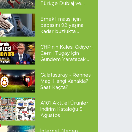
Türkçe Dublaj ve
Altyazılı
Emekli maaşı için
babasını 92 yaşına
kadar buzlukta
sakladı!
CHP'nin Kalesi Gidiyor!
Cemil Tugay İçin
Gündem Yaratacak
AKP İddiası
Galatasaray - Rennes
Maçı Hangi Kanalda?
Saat Kaçta?
A101 Aktüel Ürünler
İndirim Kataloğu 5
Ağustos
İnternet Neden