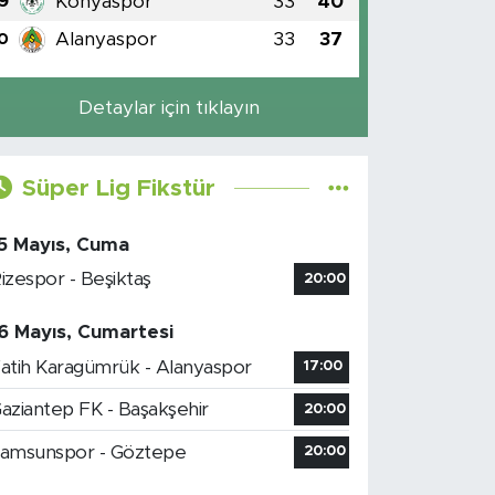
Konyaspor
33
40
9
Alanyaspor
33
37
0
Detaylar için tıklayın
Süper Lig Fikstür
5 Mayıs, Cuma
izespor - Beşiktaş
20:00
6 Mayıs, Cumartesi
atih Karagümrük - Alanyaspor
17:00
aziantep FK - Başakşehir
20:00
amsunspor - Göztepe
20:00