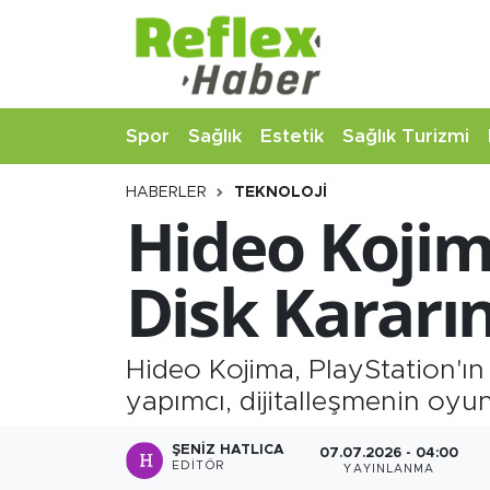
Eğitim
Nöbetçi Eczaneler
Spor
Sağlık
Estetik
Sağlık Turizmi
Estetik
Hava Durumu
HABERLER
TEKNOLOJI
Firmalardan
Namaz Vakitleri
Hideo Kojima
Güncel
Trafik Durumu
Disk Kararı
İş ve Ekonomi
Şampiyonlar Ligi Puan Durumu ve Fikstür
Moda-Magazin-Eğlence
Tüm Manşetler
Hideo Kojima, PlayStation'ın
yapımcı, dijitalleşmenin oyu
Sağlık
Son Dakika Haberleri
ŞENIZ HATLICA
07.07.2026 - 04:00
EDITÖR
YAYINLANMA
Sağlık Turizmi
Haber Arşivi