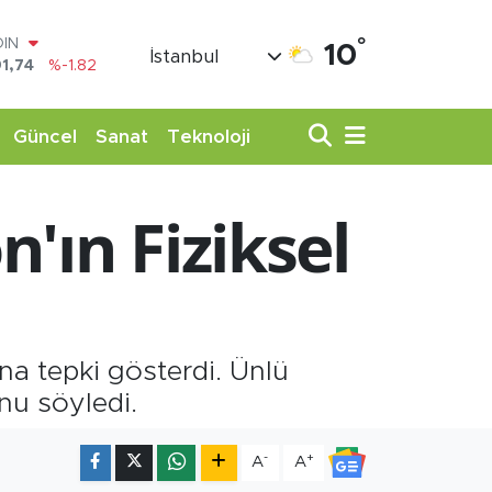
OIN
1,74
%-1.82
°
10
İstanbul
AR
3620
%0.02
O
8690
%0.19
Güncel
Sanat
Teknoloji
LİN
0380
%0.18
TIN
'ın Fiziksel
,09000
%0.19
100
98,00
%0
na tepki gösterdi. Ünlü
nu söyledi.
-
+
A
A