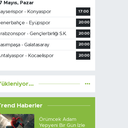
7 Mayıs, Pazar
ayserispor - Konyaspor
17:00
enerbahçe - Eyüpspor
20:00
rabzonspor - Gençlerbirliği S.K.
20:00
asımpaşa - Galatasaray
20:00
ntalyaspor - Kocaelispor
20:00
ükleniyor...
Trend Haberler
Örümcek Adam
Yepyeni Bir Gün İzle