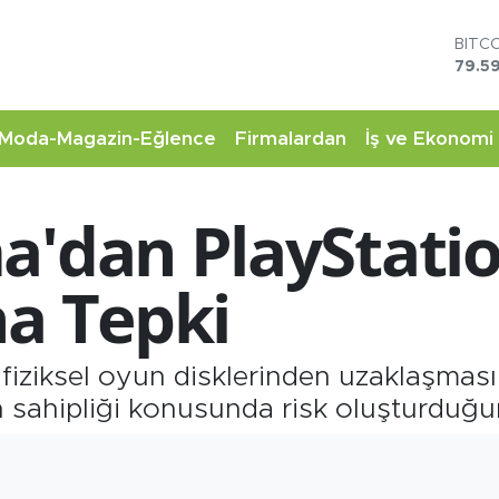
BITC
79.59
DOL
45,4
EUR
53,3
Moda-Magazin-Eğlence
Firmalardan
İş ve Ekonomi
STER
61,6
G.AL
'dan PlayStation
6862
BİST
14.5
na Tepki
 fiziksel oyun disklerinden uzaklaşması
n sahipliği konusunda risk oluşturduğu