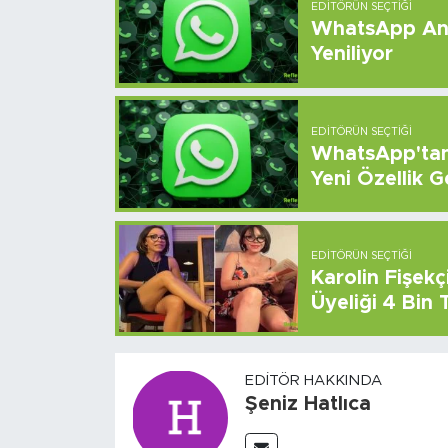
EDITÖRÜN SEÇTIĞI
WhatsApp And
Yeniliyor
EDITÖRÜN SEÇTIĞI
WhatsApp'tan 
Yeni Özellik G
EDITÖRÜN SEÇTIĞI
Karolin Fişek
Üyeliği 4 Bin
EDITÖR HAKKINDA
Şeniz Hatlıca