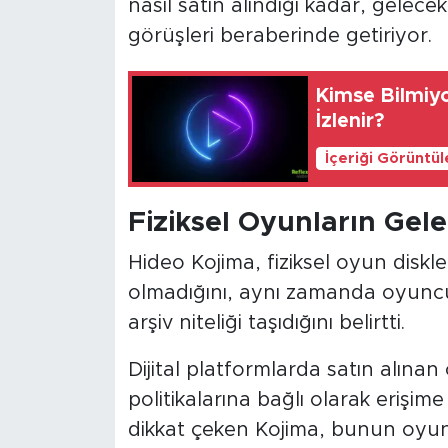
nasıl satın alındığı kadar, gelec
görüşleri beraberinde getiriyor.
Kimse Bilmiy
İzlenir?
İçeriği Görüntü
Fiziksel Oyunların Gelec
Hideo Kojima, fiziksel oyun diskl
olmadığını, aynı zamanda oyuncula
arşiv niteliği taşıdığını belirtti.
Dijital platformlarda satın alınan
politikalarına bağlı olarak eriş
dikkat çeken Kojima, bunun oyun s