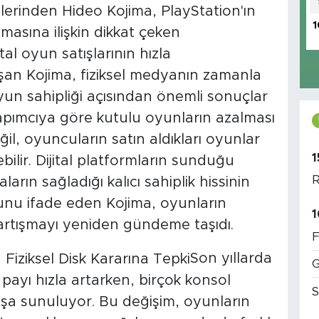
erinden Hideo Kojima, PlayStation'ın
1
masına ilişkin dikkat çeken
al oyun satışlarının hızla
an Kojima, fiziksel medyanın zamanla
n sahipliği açısından önemli sonuçlar
apımcıya göre kutulu oyunların azalması
il, oyuncuların satın aldıkları oyunlar
1
ilir. Dijital platformların sunduğu
R
ların sağladığı kalıcı sahiplik hissinin
u ifade eden Kojima, oyunların
1
artışmayı yeniden gündeme taşıdı.
F
Son yıllarda
G
 payı hızla artarken, birçok konsol
S
ışa sunuluyor. Bu değişim, oyunların