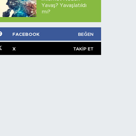
Yavaş? Yavaşlatıldı
mı?
FACEBOOK
BEĞEN
X
TAKIP ET