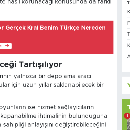
ekte nasıl korunacağı konusunda da farklı
1
K
F
or Gerçek Kral Benim Türkçe Nereden
T
K
le
A
eği Tartışılıyor
erinin yalnızca bir depolama aracı
Y
r için uzun yıllar saklanabilecek bir
 oyunların ise hizmet sağlayıcıların
ime kapanabilme ihtimalinin bulunduğuna
1
ahipliği anlayışını değiştirebileceğini