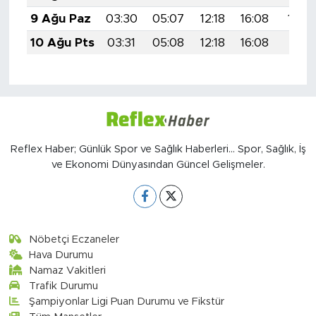
9 Ağu Paz
03:30
05:07
12:18
16:08
19:2
10 Ağu Pts
03:31
05:08
12:18
16:08
19:19
Reflex Haber; Günlük Spor ve Sağlık Haberleri... Spor, Sağlık, İş
ve Ekonomi Dünyasından Güncel Gelişmeler.
Nöbetçi Eczaneler
Hava Durumu
Namaz Vakitleri
Trafik Durumu
Şampiyonlar Ligi Puan Durumu ve Fikstür