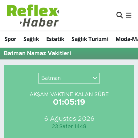
Eğitim
Nöbetçi Eczaneler
Spor
Sağlık
Estetik
Sağlık Turizmi
Moda-Ma
Estetik
Hava Durumu
Batman Namaz Vakitleri
Firmalardan
Namaz Vakitleri
Güncel
Trafik Durumu
Batman
İş ve Ekonomi
Şampiyonlar Ligi Puan Durumu ve Fikstür
AKŞAM VAKTİNE KALAN SÜRE
01:05:19
Moda-Magazin-Eğlence
Tüm Manşetler
Sağlık
Son Dakika Haberleri
6 Ağustos 2026
23 Safer 1448
Sağlık Turizmi
Haber Arşivi