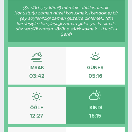
(Şu dört şey kâmil) müminin ahlâkındandır:
Sanat
Konuştuğu zaman güzel konuşmak, (kendisine) bir
şey söylenildiği zaman güzelce dinlemek, (din
kardeşiyle) karşılaştığı zaman güler yüzlü olmak,
Spor
söz verdiği zaman sözüne sâdık kalmak.” (Hadis-i
Şerif)
Teknoloji
İMSAK
GÜNEŞ
03:42
05:16
ÖĞLE
İKINDI
12:27
16:15