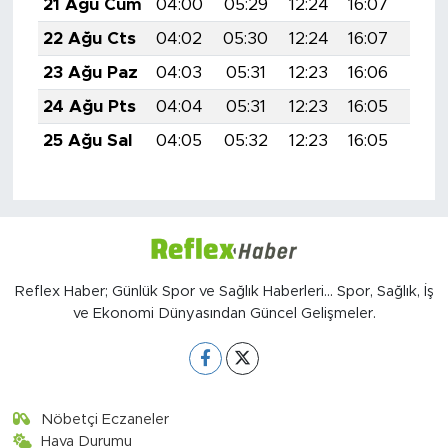
21 Ağu Cum
04:00
05:29
12:24
16:07
19:0
22 Ağu Cts
04:02
05:30
12:24
16:07
19:0
23 Ağu Paz
04:03
05:31
12:23
16:06
19:0
24 Ağu Pts
04:04
05:31
12:23
16:05
19:0
25 Ağu Sal
04:05
05:32
12:23
16:05
19:0
Reflex Haber; Günlük Spor ve Sağlık Haberleri... Spor, Sağlık, İş
ve Ekonomi Dünyasından Güncel Gelişmeler.
Nöbetçi Eczaneler
Hava Durumu