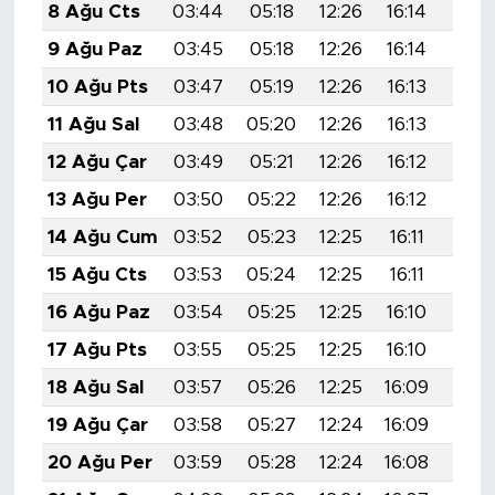
8 Ağu Cts
03:44
05:18
12:26
16:14
19:2
9 Ağu Paz
03:45
05:18
12:26
16:14
19:2
10 Ağu Pts
03:47
05:19
12:26
16:13
19:2
11 Ağu Sal
03:48
05:20
12:26
16:13
19:2
12 Ağu Çar
03:49
05:21
12:26
16:12
19:2
13 Ağu Per
03:50
05:22
12:26
16:12
19:1
14 Ağu Cum
03:52
05:23
12:25
16:11
19:1
15 Ağu Cts
03:53
05:24
12:25
16:11
19:1
16 Ağu Paz
03:54
05:25
12:25
16:10
19:1
17 Ağu Pts
03:55
05:25
12:25
16:10
19:1
18 Ağu Sal
03:57
05:26
12:25
16:09
19:1
19 Ağu Çar
03:58
05:27
12:24
16:09
19:1
20 Ağu Per
03:59
05:28
12:24
16:08
19:1