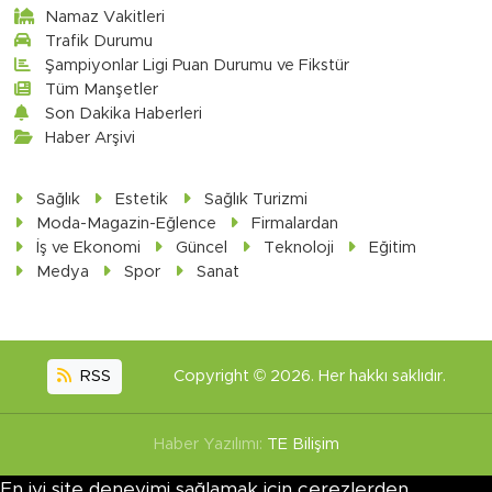
Namaz Vakitleri
Trafik Durumu
Şampiyonlar Ligi Puan Durumu ve Fikstür
Tüm Manşetler
Son Dakika Haberleri
Haber Arşivi
Sağlık
Estetik
Sağlık Turizmi
Moda-Magazin-Eğlence
Firmalardan
İş ve Ekonomi
Güncel
Teknoloji
Eğitim
Medya
Spor
Sanat
RSS
Copyright © 2026. Her hakkı saklıdır.
Haber Yazılımı:
TE Bilişim
En iyi site deneyimi sağlamak için çerezlerden