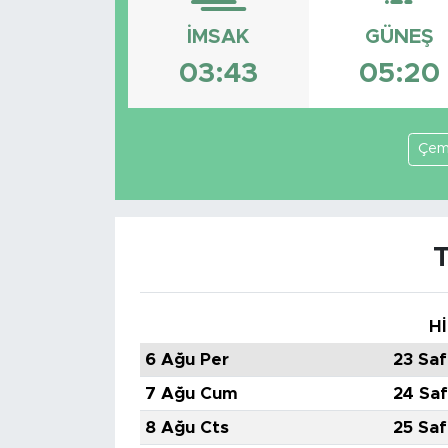
Sanat
İMSAK
GÜNEŞ
03:43
05:20
Spor
Teknoloji
Çem
Hİ
6 Ağu Per
23 Saf
7 Ağu Cum
24 Saf
8 Ağu Cts
25 Saf