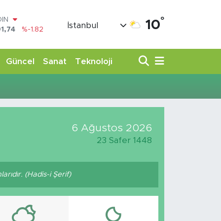
°
OIN
10
İstanbul
1,74
%-1.82
AR
3620
%0.02
O
Güncel
Sanat
Teknoloji
8690
%0.19
LİN
0380
%0.18
TIN
,09000
%0.19
100
6 Ağustos 2026
98,00
%0
23 Safer 1448
arıdır. (Hadis-i Şerif)