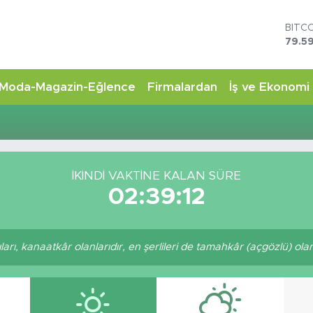
BITC
79.59
DOL
45,4
EUR
Moda-Magazin-Eğlence
Firmalardan
İş ve Ekonomi
53,3
STER
61,6
G.AL
6862
BİST
İKINDI VAKTİNE KALAN SÜRE
14.5
02:39:12
arı, kanaatkâr olanlarıdır, en şerlileri de tamahkâr (açgözlü) olanl