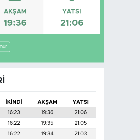
AKŞAM
YATSI
19:36
21:06
mür
I
İKINDI
AKŞAM
YATSI
16:23
19:36
21:06
16:22
19:35
21:05
16:22
19:34
21:03