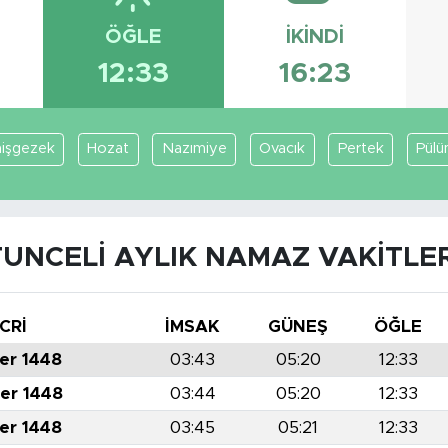
ÖĞLE
İKINDI
12:33
16:23
işgezek
Hozat
Nazımiye
Ovacık
Pertek
Pülü
TUNCELI AYLIK NAMAZ VAKITLER
CRİ
İMSAK
GÜNEŞ
ÖĞLE
er 1448
03:43
05:20
12:33
er 1448
03:44
05:20
12:33
er 1448
03:45
05:21
12:33