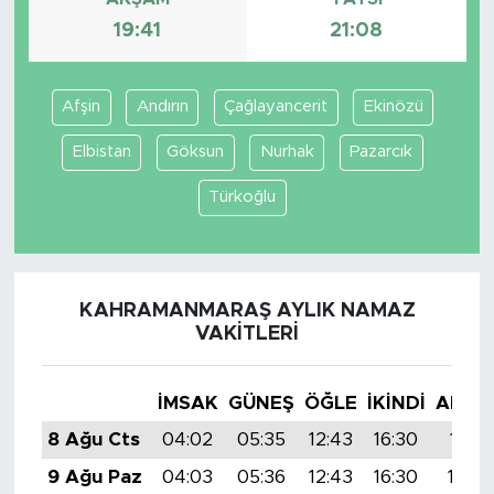
19:41
21:08
Afşin
Andırın
Çağlayancerit
Ekinözü
Elbistan
Göksun
Nurhak
Pazarcık
Türkoğlu
KAHRAMANMARAŞ AYLIK NAMAZ
VAKITLERI
İMSAK
GÜNEŞ
ÖĞLE
İKINDI
AKŞA
8 Ağu Cts
04:02
05:35
12:43
16:30
19:41
9 Ağu Paz
04:03
05:36
12:43
16:30
19:40