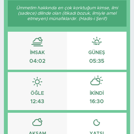
Ümmetim hakkında en çok korktuğum kimse, ilmi
Sanat
(sadece) dilinde olan (itikadı bozuk, ilmiyle amel
etmeyen) münafıklardır. (Hadis-i Şerif)
Spor
Teknoloji
İMSAK
GÜNEŞ
04:02
05:35
ÖĞLE
İKINDI
12:43
16:30
AKŞAM
YATSI