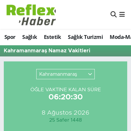
Eğitim
Nöbetçi Eczaneler
Spor
Sağlık
Estetik
Sağlık Turizmi
Moda-Ma
Estetik
Hava Durumu
Kahramanmaraş Namaz Vakitleri
Firmalardan
Namaz Vakitleri
Güncel
Trafik Durumu
Kahramanmaraş
İş ve Ekonomi
Şampiyonlar Ligi Puan Durumu ve Fikstür
ÖĞLE VAKTİNE KALAN SÜRE
06:20:30
Moda-Magazin-Eğlence
Tüm Manşetler
Sağlık
Son Dakika Haberleri
8 Ağustos 2026
25 Safer 1448
Sağlık Turizmi
Haber Arşivi