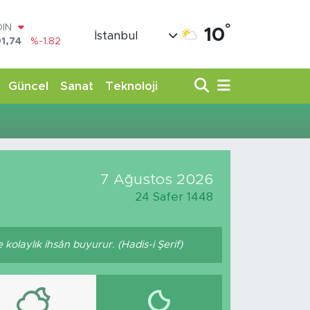
°
OIN
10
İstanbul
1,74
%-1.82
AR
3620
%0.02
O
Güncel
Sanat
Teknoloji
8690
%0.19
LİN
0380
%0.18
TIN
,09000
%0.19
100
7 Ağustos 2026
98,00
%0
24 Safer 1448
kolaylık ihsân buyurur. (Hadis-i Şerif)