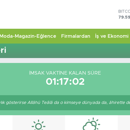
BITC
79.59
DOL
45,4
EUR
Moda-Magazin-Eğlence
Firmalardan
İş ve Ekonomi
53,3
STER
ri
61,6
G.AL
6862
BİST
İMSAK VAKTİNE KALAN SÜRE
14.5
01:17:02
aylık gösterirse Allâhü Teâlâ da o kimseye dünyada da, âhirette de 