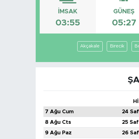
Sanat
İMSAK
GÜNEŞ
03:55
05:27
Spor
Teknoloji
Akçakale
Birecik
B
ŞA
Hİ
7 Ağu Cum
24 Saf
8 Ağu Cts
25 Saf
9 Ağu Paz
26 Saf