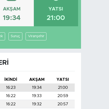
AKŞAM
YATSI
19:34
21:00
ek
Suruç
Viranşehir
ERI
İKINDI
AKŞAM
YATSI
16:23
19:34
21:00
16:22
19:33
20:59
16:22
19:32
20:57