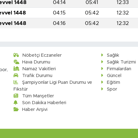
evvel 1448
04:14
05:41
12:33
evvel 1448
04:15
05:42
12:32
evvel 1448
04:16
05:42
12:32
Nöbetçi Eczaneler
Sağlık
Hava Durumu
Sağlık Turizmi
Namaz Vakitleri
Firmalardan
por,
Trafik Durumu
Güncel
Şampiyonlar Ligi Puan Durumu ve
Eğitim
Fikstür
Spor
Tüm Manşetler
Son Dakika Haberleri
Haber Arşivi