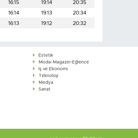
16:15
19:14
20:35
16:14
19:13
20:34
16:13
19:12
20:32
Estetik
Moda-Magazin-Eğlence
İş ve Ekonomi
Teknoloji
Medya
Sanat