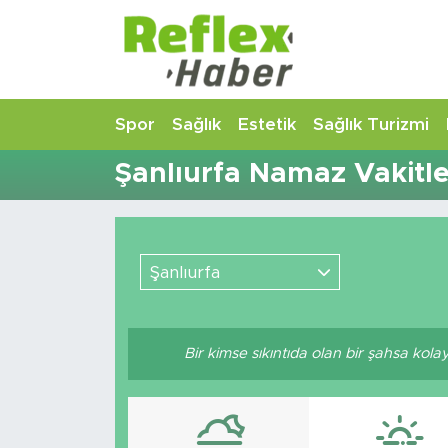
Eğitim
Nöbetçi Eczaneler
Spor
Sağlık
Estetik
Sağlık Turizmi
Estetik
Hava Durumu
Şanlıurfa Namaz Vakitle
Firmalardan
Namaz Vakitleri
Güncel
Trafik Durumu
Şanlıurfa
İş ve Ekonomi
Şampiyonlar Ligi Puan Durumu ve Fikstür
Moda-Magazin-Eğlence
Tüm Manşetler
Bir kimse sıkıntıda olan bir şahsa kol
Sağlık
Son Dakika Haberleri
Sağlık Turizmi
Haber Arşivi