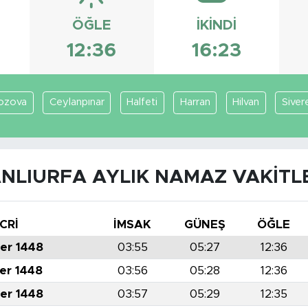
ÖĞLE
İKINDI
12:36
16:23
ozova
Ceylanpınar
Halfeti
Harran
Hilvan
Siver
NLIURFA AYLIK NAMAZ VAKITL
CRİ
İMSAK
GÜNEŞ
ÖĞLE
er 1448
03:55
05:27
12:36
er 1448
03:56
05:28
12:36
er 1448
03:57
05:29
12:35