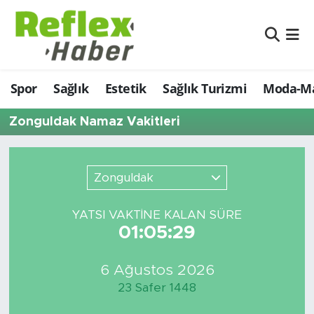
Eğitim
Nöbetçi Eczaneler
Spor
Sağlık
Estetik
Sağlık Turizmi
Moda-Ma
Estetik
Hava Durumu
Zonguldak Namaz Vakitleri
Firmalardan
Namaz Vakitleri
Güncel
Trafik Durumu
Zonguldak
İş ve Ekonomi
Şampiyonlar Ligi Puan Durumu ve Fikstür
YATSI VAKTİNE KALAN SÜRE
01:05:29
Moda-Magazin-Eğlence
Tüm Manşetler
Sağlık
Son Dakika Haberleri
6 Ağustos 2026
23 Safer 1448
Sağlık Turizmi
Haber Arşivi