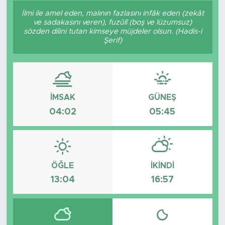
İlmi ile amel eden, malının fazlasını infâk eden (zekât
Sanat
ve sadakasını veren), fuzûlî (boş ve lüzumsuz)
sözden dilini tutan kimseye müjdeler olsun. (Hadis-i
Şerif)
Spor
Teknoloji
İMSAK
GÜNEŞ
04:02
05:45
ÖĞLE
İKINDI
13:04
16:57