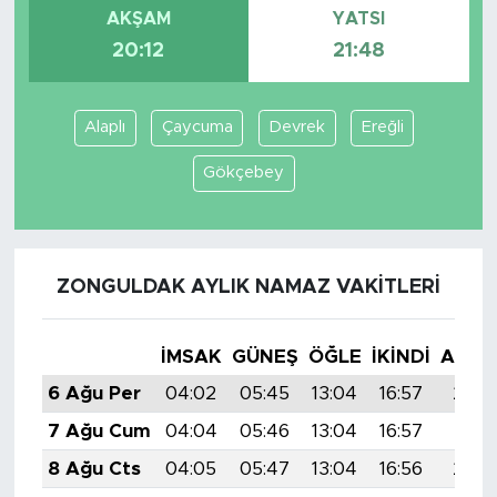
AKŞAM
YATSI
20:12
21:48
Alaplı
Çaycuma
Devrek
Ereğli
Gökçebey
ZONGULDAK AYLIK NAMAZ VAKITLERI
İMSAK
GÜNEŞ
ÖĞLE
İKINDI
AKŞA
6 Ağu Per
04:02
05:45
13:04
16:57
20:1
7 Ağu Cum
04:04
05:46
13:04
16:57
20:11
8 Ağu Cts
04:05
05:47
13:04
16:56
20:1