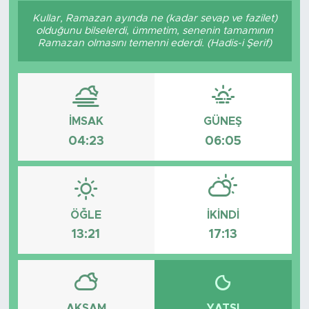
Kullar, Ramazan ayında ne (kadar sevap ve fazilet)
Sanat
olduğunu bilselerdi, ümmetim, senenin tamamının
Ramazan olmasını temenni ederdi. (Hadis-i Şerif)
Spor
Teknoloji
İMSAK
GÜNEŞ
04:23
06:05
ÖĞLE
İKINDI
13:21
17:13
AKŞAM
YATSI