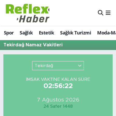
Eğitim
Nöbetçi Eczaneler
Spor
Sağlık
Estetik
Sağlık Turizmi
Moda-Ma
Estetik
Hava Durumu
Tekirdağ Namaz Vakitleri
Firmalardan
Namaz Vakitleri
Güncel
Trafik Durumu
Tekirdağ
İş ve Ekonomi
Şampiyonlar Ligi Puan Durumu ve Fikstür
İMSAK VAKTİNE KALAN SÜRE
02:56:22
Moda-Magazin-Eğlence
Tüm Manşetler
Sağlık
Son Dakika Haberleri
7 Ağustos 2026
24 Safer 1448
Sağlık Turizmi
Haber Arşivi