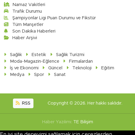
Namaz Vakitleri
Trafik Durumu
Şampiyonlar Ligi Puan Durumu ve Fikstür
Tüm Manşetler
Son Dakika Haberleri
Haber Arşivi
Sağlık
Estetik
Sağlık Turizmi
Moda-Magazin-Eğlence
Firmalardan
İş ve Ekonomi
Güncel
Teknoloji
Eğitim
Medya
Spor
Sanat
RSS
Copyright © 2026. Her hakkı saklıdır.
Haber Yazılımı:
TE Bilişim
En iyi site deneyimi sağlamak için çerezlerden