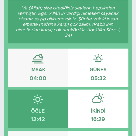
Ve (Allah) size istediğiniz şeylerin hepsinden
Sanat
vermiştir. Eğer Allâh’ın verdiği nimetleri sayacak
olsanız sayıp bitiremezsiniz. Şüphe yok ki insan
elbette (nefsine karşı) çok zâlim, (Rabb’inin
Spor
nimetlerine karşı) çok nankördür. (İbrâhîm Sûresi,
34)
Teknoloji
İMSAK
GÜNEŞ
04:00
05:32
ÖĞLE
İKINDI
12:42
16:29