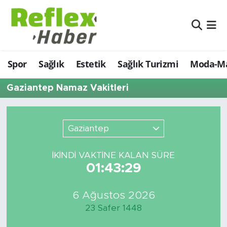
Eğitim
Nöbetçi Eczaneler
Spor
Sağlık
Estetik
Sağlık Turizmi
Moda-Ma
Estetik
Hava Durumu
Gaziantep Namaz Vakitleri
Firmalardan
Namaz Vakitleri
Güncel
Trafik Durumu
Gaziantep
İş ve Ekonomi
Şampiyonlar Ligi Puan Durumu ve Fikstür
İKINDI VAKTİNE KALAN SÜRE
01:43:29
Moda-Magazin-Eğlence
Tüm Manşetler
Sağlık
Son Dakika Haberleri
6 Ağustos 2026
23 Safer 1448
Sağlık Turizmi
Haber Arşivi