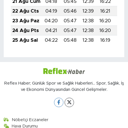
21 Ağu Cum
04:18
05:45
12:39
16:22
19:2
22 Ağu Cts
04:19
05:46
12:39
16:21
19:2
23 Ağu Paz
04:20
05:47
12:38
16:20
19:2
24 Ağu Pts
04:21
05:47
12:38
16:20
19:1
25 Ağu Sal
04:22
05:48
12:38
16:19
19:1
Reflex Haber; Günlük Spor ve Sağlık Haberleri... Spor, Sağlık, İş
ve Ekonomi Dünyasından Güncel Gelişmeler.
Nöbetçi Eczaneler
Hava Durumu