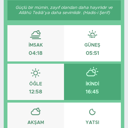
Güçlü bir mümin, zayıf olandan daha hayırlıdır ve
Sanat
Allâhü Teâlâ’ya daha sevimlidir. (Hadis-i Şerif)
Spor
Teknoloji
İMSAK
GÜNEŞ
04:18
05:51
ÖĞLE
İKINDI
12:58
16:45
AKŞAM
YATSI