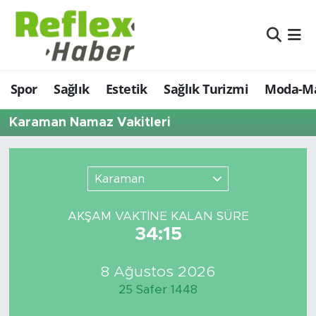
Eğitim
Nöbetçi Eczaneler
Spor
Sağlık
Estetik
Sağlık Turizmi
Moda-Ma
Estetik
Hava Durumu
Karaman Namaz Vakitleri
Firmalardan
Namaz Vakitleri
Güncel
Trafik Durumu
Karaman
İş ve Ekonomi
Şampiyonlar Ligi Puan Durumu ve Fikstür
AKŞAM VAKTİNE KALAN SÜRE
34:15
Moda-Magazin-Eğlence
Tüm Manşetler
Sağlık
Son Dakika Haberleri
8 Ağustos 2026
25 Safer 1448
Sağlık Turizmi
Haber Arşivi