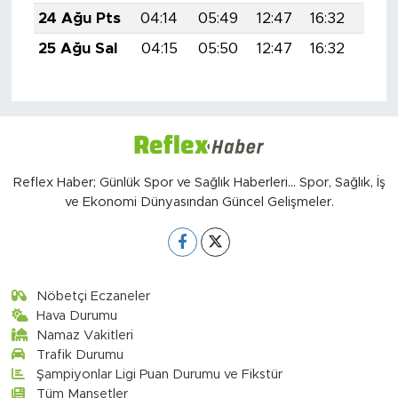
24 Ağu Pts
04:14
05:49
12:47
16:32
19:3
25 Ağu Sal
04:15
05:50
12:47
16:32
19:3
Reflex Haber; Günlük Spor ve Sağlık Haberleri... Spor, Sağlık, İş
ve Ekonomi Dünyasından Güncel Gelişmeler.
Nöbetçi Eczaneler
Hava Durumu
Namaz Vakitleri
Trafik Durumu
Şampiyonlar Ligi Puan Durumu ve Fikstür
Tüm Manşetler