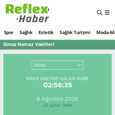
Eğitim
Nöbetçi Eczaneler
Spor
Sağlık
Estetik
Sağlık Turizmi
Moda-Ma
Estetik
Hava Durumu
Sinop Namaz Vakitleri
Firmalardan
Namaz Vakitleri
Güncel
Trafik Durumu
Sinop
İş ve Ekonomi
Şampiyonlar Ligi Puan Durumu ve Fikstür
İKINDI VAKTİNE KALAN SÜRE
02:56:35
Moda-Magazin-Eğlence
Tüm Manşetler
Sağlık
Son Dakika Haberleri
8 Ağustos 2026
25 Safer 1448
Sağlık Turizmi
Haber Arşivi