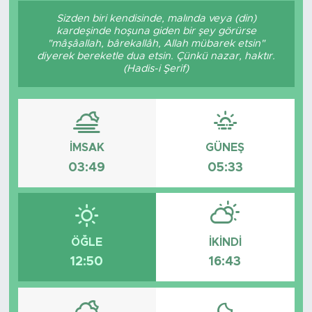
Sizden biri kendisinde, malında veya (din)
Sanat
kardeşinde hoşuna giden bir şey görürse
"mâşâallah, bârekallâh, Allah mübarek etsin"
diyerek bereketle dua etsin. Çünkü nazar, haktır.
Spor
(Hadis-i Şerif)
Teknoloji
İMSAK
GÜNEŞ
03:49
05:33
ÖĞLE
İKINDI
12:50
16:43