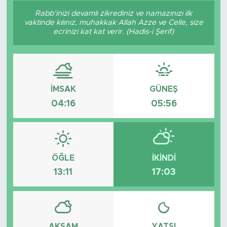
Rabb’inizi devamlı zikrediniz ve namazınızı ilk
Sanat
vaktinde kılınız, muhakkak Allah Azze ve Celle, size
ecrinizi kat kat verir. (Hadis-i Şerif)
Spor
Teknoloji
İMSAK
GÜNEŞ
04:16
05:56
ÖĞLE
İKINDI
13:11
17:03
AKŞAM
YATSI