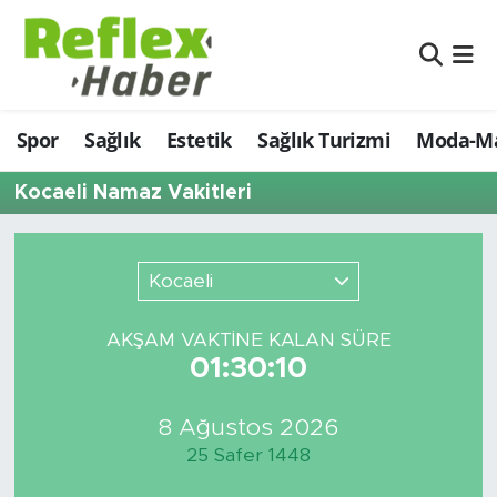
Eğitim
Nöbetçi Eczaneler
Spor
Sağlık
Estetik
Sağlık Turizmi
Moda-Ma
Estetik
Hava Durumu
Kocaeli Namaz Vakitleri
Firmalardan
Namaz Vakitleri
Güncel
Trafik Durumu
Kocaeli
İş ve Ekonomi
Şampiyonlar Ligi Puan Durumu ve Fikstür
AKŞAM VAKTİNE KALAN SÜRE
01:30:10
Moda-Magazin-Eğlence
Tüm Manşetler
Sağlık
Son Dakika Haberleri
8 Ağustos 2026
25 Safer 1448
Sağlık Turizmi
Haber Arşivi