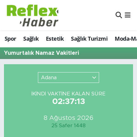
Eğitim
Nöbetçi Eczaneler
Spor
Sağlık
Estetik
Sağlık Turizmi
Moda-Ma
Estetik
Hava Durumu
Yumurtalık Namaz Vakitleri
Firmalardan
Namaz Vakitleri
Güncel
Trafik Durumu
Adana
İş ve Ekonomi
Şampiyonlar Ligi Puan Durumu ve Fikstür
İKINDI VAKTİNE KALAN SÜRE
02:37:13
Moda-Magazin-Eğlence
Tüm Manşetler
Sağlık
Son Dakika Haberleri
8 Ağustos 2026
25 Safer 1448
Sağlık Turizmi
Haber Arşivi