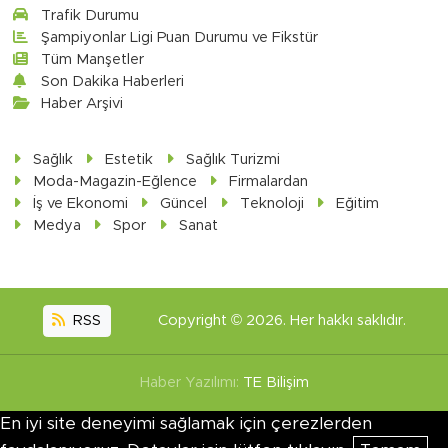
Trafik Durumu
Şampiyonlar Ligi Puan Durumu ve Fikstür
Tüm Manşetler
Son Dakika Haberleri
Haber Arşivi
Sağlık
Estetik
Sağlık Turizmi
Moda-Magazin-Eğlence
Firmalardan
İş ve Ekonomi
Güncel
Teknoloji
Eğitim
Medya
Spor
Sanat
RSS
Copyright © 2026. Her hakkı saklıdır.
Haber Yazılımı:
TE Bilişim
En iyi site deneyimi sağlamak için çerezlerden