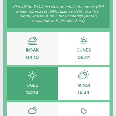
Kim Allâhü Teâlâ’nın dininde tefakkuh ederse (dînî
Sanat
ilimleri öğrenirse) Allah Azze ve Celle, ona (her
işinde) kâfîdir ve onu, hiç ummadığı yerden
rızıklandırıverir. (Hadis-i Şerif)
Spor
Teknoloji
İMSAK
GÜNEŞ
04:10
05:41
ÖĞLE
İKINDI
12:48
16:34