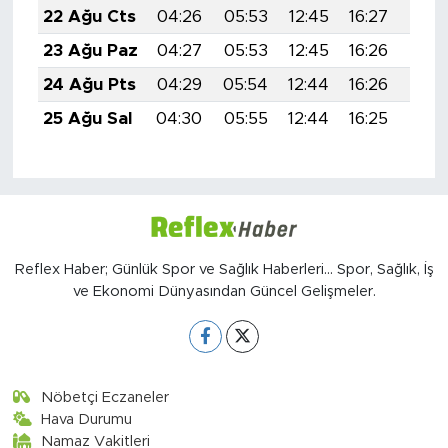
22 Ağu Cts
04:26
05:53
12:45
16:27
19:2
23 Ağu Paz
04:27
05:53
12:45
16:26
19:2
24 Ağu Pts
04:29
05:54
12:44
16:26
19:2
25 Ağu Sal
04:30
05:55
12:44
16:25
19:2
Reflex Haber; Günlük Spor ve Sağlık Haberleri... Spor, Sağlık, İş
ve Ekonomi Dünyasından Güncel Gelişmeler.
Nöbetçi Eczaneler
Hava Durumu
Namaz Vakitleri