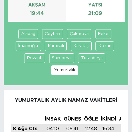
AKŞAM
YATSI
19:44
21:09
Aladağ
Ceyhan
Çukurova
Feke
İmamoğlu
Karaisalı
Karataş
Kozan
Pozantı
Saimbeyli
Tufanbeyli
Yumurtalık
YUMURTALIK AYLIK NAMAZ VAKITLERI
İMSAK
GÜNEŞ
ÖĞLE
İKINDI
AKŞ
8 Ağu Cts
04:10
05:41
12:48
16:34
19:4