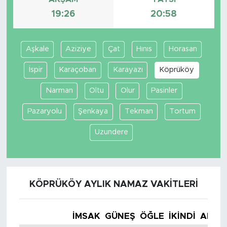
19:26
20:58
Aşkale
Aziziye
Çat
Hınıs
Horasan
İspir
Karaçoban
Karayazı
Köprüköy
Narman
Oltu
Olur
Pasinler
Pazaryolu
Şenkaya
Tekman
Tortum
Uzundere
KÖPRÜKÖY AYLIK NAMAZ VAKITLERI
İMSAK
GÜNEŞ
ÖĞLE
İKINDI
AKŞA