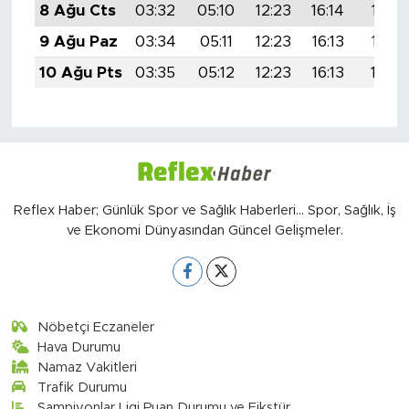
8 Ağu Cts
03:32
05:10
12:23
16:14
19:26
9 Ağu Paz
03:34
05:11
12:23
16:13
19:25
10 Ağu Pts
03:35
05:12
12:23
16:13
19:24
Reflex Haber; Günlük Spor ve Sağlık Haberleri... Spor, Sağlık, İş
ve Ekonomi Dünyasından Güncel Gelişmeler.
Nöbetçi Eczaneler
Hava Durumu
Namaz Vakitleri
Trafik Durumu
Şampiyonlar Ligi Puan Durumu ve Fikstür