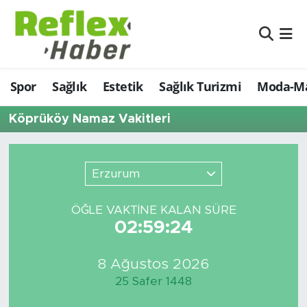
Eğitim
Nöbetçi Eczaneler
Spor
Sağlık
Estetik
Sağlık Turizmi
Moda-Ma
Estetik
Hava Durumu
Köprüköy Namaz Vakitleri
Firmalardan
Namaz Vakitleri
Güncel
Trafik Durumu
Erzurum
İş ve Ekonomi
Şampiyonlar Ligi Puan Durumu ve Fikstür
ÖĞLE VAKTİNE KALAN SÜRE
02:59:24
Moda-Magazin-Eğlence
Tüm Manşetler
Sağlık
Son Dakika Haberleri
8 Ağustos 2026
25 Safer 1448
Sağlık Turizmi
Haber Arşivi