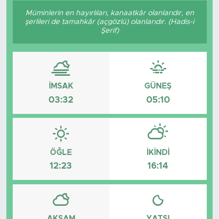
Müminlerin en hayırlıları, kanaatkâr olanlarıdır, en
Sanat
şerlileri de tamahkâr (açgözlü) olanlarıdır. (Hadis-i
Şerif)
Spor
Teknoloji
İMSAK
GÜNEŞ
03:32
05:10
ÖĞLE
İKINDI
12:23
16:14
AKŞAM
YATSI