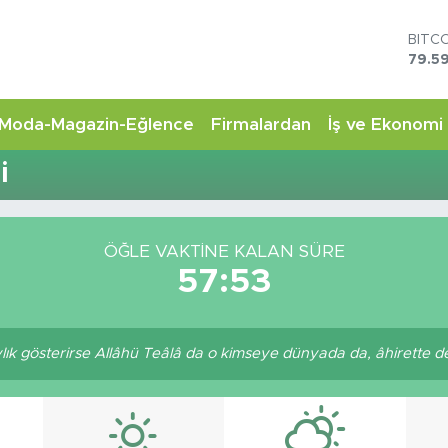
BITC
79.59
DOL
45,4
EUR
Moda-Magazin-Eğlence
Firmalardan
İş ve Ekonomi
53,3
STER
i
61,6
G.AL
6862
BİST
ÖĞLE VAKTİNE KALAN SÜRE
14.5
57:53
aylık gösterirse Allâhü Teâlâ da o kimseye dünyada da, âhirette de 