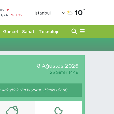
°
OIN
10
İstanbul
1,74
%-1.82
AR
3620
%0.02
O
Güncel
Sanat
Teknoloji
8690
%0.19
LİN
0380
%0.18
TIN
,09000
%0.19
100
8 Ağustos 2026
98,00
%0
25 Safer 1448
kolaylık ihsân buyurur. (Hadis-i Şerif)