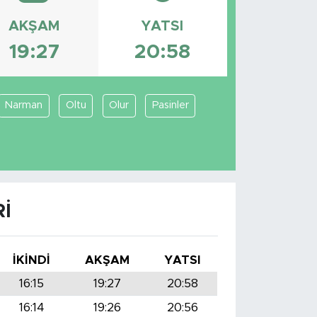
AKŞAM
YATSI
19:27
20:58
Narman
Oltu
Olur
Pasinler
I
İKINDI
AKŞAM
YATSI
16:15
19:27
20:58
16:14
19:26
20:56