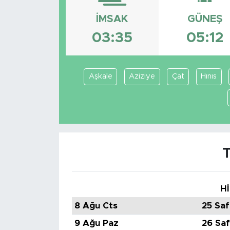
Sanat
İMSAK
GÜNEŞ
03:35
05:12
Spor
Teknoloji
Aşkale
Aziziye
Çat
Hınıs
Hİ
8 Ağu Cts
25 Saf
9 Ağu Paz
26 Saf