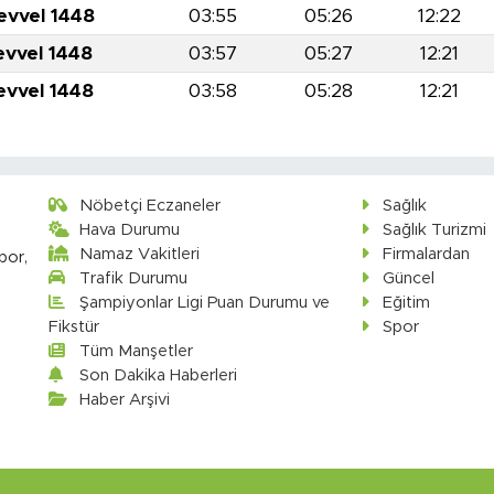
evvel 1448
03:55
05:26
12:22
evvel 1448
03:57
05:27
12:21
evvel 1448
03:58
05:28
12:21
Nöbetçi Eczaneler
Sağlık
Hava Durumu
Sağlık Turizmi
Namaz Vakitleri
Firmalardan
por,
Trafik Durumu
Güncel
Şampiyonlar Ligi Puan Durumu ve
Eğitim
Fikstür
Spor
Tüm Manşetler
Son Dakika Haberleri
Haber Arşivi