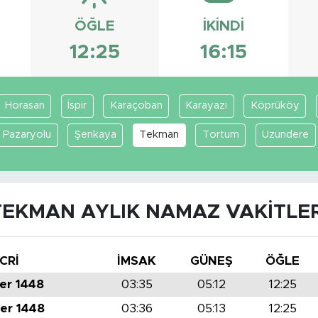
ÖĞLE
İKINDI
12:25
16:15
Horasan
İspir
Karaçoban
Karayazı
Köprüköy
Pazaryolu
Şenkaya
Tekman
Tortum
Uzundere
TEKMAN AYLIK NAMAZ VAKITLER
CRİ
İMSAK
GÜNEŞ
ÖĞLE
er 1448
03:35
05:12
12:25
er 1448
03:36
05:13
12:25