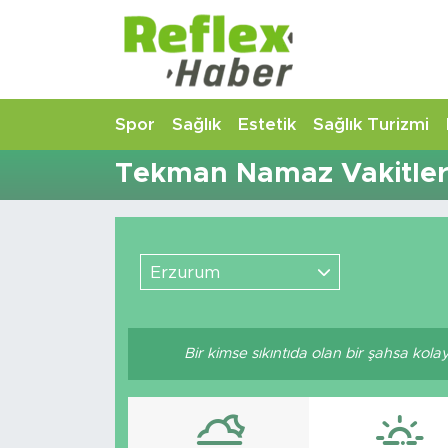
Eğitim
Nöbetçi Eczaneler
Spor
Sağlık
Estetik
Sağlık Turizmi
Estetik
Hava Durumu
Tekman Namaz Vakitler
Firmalardan
Namaz Vakitleri
Güncel
Trafik Durumu
Erzurum
İş ve Ekonomi
Şampiyonlar Ligi Puan Durumu ve Fikstür
Moda-Magazin-Eğlence
Tüm Manşetler
Bir kimse sıkıntıda olan bir şahsa kol
Sağlık
Son Dakika Haberleri
Sağlık Turizmi
Haber Arşivi