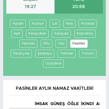
19:27
20:58
Aşkale
Aziziye
Çat
Hınıs
Horasan
İspir
Karaçoban
Karayazı
Köprüköy
Narman
Oltu
Olur
Pasinler
Pazaryolu
Şenkaya
Tekman
Tortum
Uzundere
PASINLER AYLIK NAMAZ VAKITLERI
İMSAK
GÜNEŞ
ÖĞLE
İKINDI
AKŞA