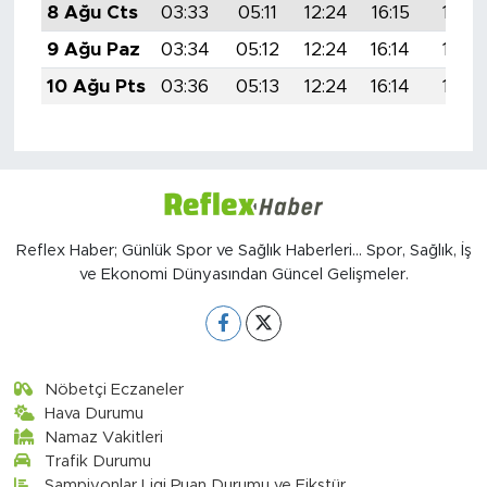
8 Ağu Cts
03:33
05:11
12:24
16:15
19:27
9 Ağu Paz
03:34
05:12
12:24
16:14
19:26
10 Ağu Pts
03:36
05:13
12:24
16:14
19:25
Reflex Haber; Günlük Spor ve Sağlık Haberleri... Spor, Sağlık, İş
ve Ekonomi Dünyasından Güncel Gelişmeler.
Nöbetçi Eczaneler
Hava Durumu
Namaz Vakitleri
Trafik Durumu
Şampiyonlar Ligi Puan Durumu ve Fikstür