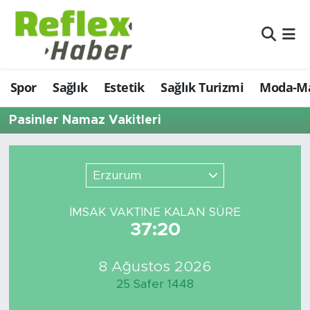
Eğitim
Nöbetçi Eczaneler
Spor
Sağlık
Estetik
Sağlık Turizmi
Moda-Ma
Estetik
Hava Durumu
Pasinler Namaz Vakitleri
Firmalardan
Namaz Vakitleri
Güncel
Trafik Durumu
Erzurum
İş ve Ekonomi
Şampiyonlar Ligi Puan Durumu ve Fikstür
İMSAK VAKTİNE KALAN SÜRE
37:20
Moda-Magazin-Eğlence
Tüm Manşetler
Sağlık
Son Dakika Haberleri
8 Ağustos 2026
25 Safer 1448
Sağlık Turizmi
Haber Arşivi