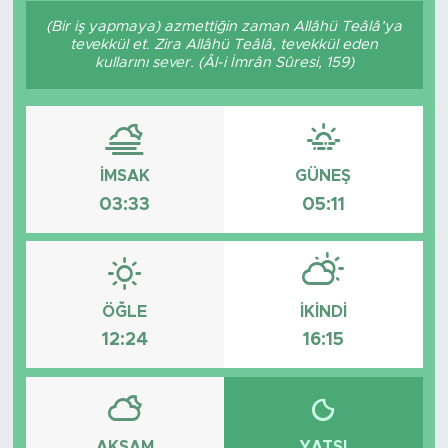
(Bir iş yapmaya) azmettiğin zaman Allâhü Teâlâ’ya
Sanat
tevekkül et. Zira Allâhü Teâlâ, tevekkül eden
kullarını sever. (Âl-i İmrân Sûresi, 159)
Spor
Teknoloji
İMSAK
GÜNEŞ
03:33
05:11
ÖĞLE
İKINDI
12:24
16:15
AKŞAM
YATSI