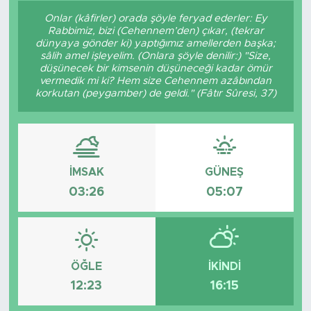
Onlar (kâfirler) orada şöyle feryad ederler: Ey
Sanat
Rabbimiz, bizi (Cehennem’den) çıkar, (tekrar
dünyaya gönder ki) yaptığımız amellerden başka;
sâlih amel işleyelim. (Onlara şöyle denilir:) "Size,
Spor
düşünecek bir kimsenin düşüneceği kadar ömür
vermedik mi ki? Hem size Cehennem azâbından
korkutan (peygamber) de geldi." (Fâtır Sûresi, 37)
Teknoloji
İMSAK
GÜNEŞ
03:26
05:07
ÖĞLE
İKINDI
12:23
16:15