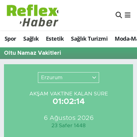
Eğitim
Nöbetçi Eczaneler
Spor
Sağlık
Estetik
Sağlık Turizmi
Moda-Ma
Estetik
Hava Durumu
Oltu Namaz Vakitleri
Firmalardan
Namaz Vakitleri
Güncel
Trafik Durumu
Erzurum
İş ve Ekonomi
Şampiyonlar Ligi Puan Durumu ve Fikstür
AKŞAM VAKTİNE KALAN SÜRE
01:02:14
Moda-Magazin-Eğlence
Tüm Manşetler
Sağlık
Son Dakika Haberleri
6 Ağustos 2026
23 Safer 1448
Sağlık Turizmi
Haber Arşivi