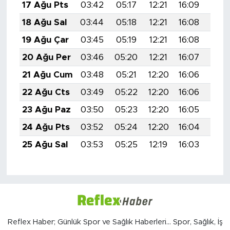
17 Ağu Pts
03:42
05:17
12:21
16:09
19:1
18 Ağu Sal
03:44
05:18
12:21
16:08
19:1
19 Ağu Çar
03:45
05:19
12:21
16:08
19:1
20 Ağu Per
03:46
05:20
12:21
16:07
19:1
21 Ağu Cum
03:48
05:21
12:20
16:06
19:0
22 Ağu Cts
03:49
05:22
12:20
16:06
19:0
23 Ağu Paz
03:50
05:23
12:20
16:05
19:0
24 Ağu Pts
03:52
05:24
12:20
16:04
19:0
25 Ağu Sal
03:53
05:25
12:19
16:03
19:0
Reflex Haber; Günlük Spor ve Sağlık Haberleri... Spor, Sağlık, İş