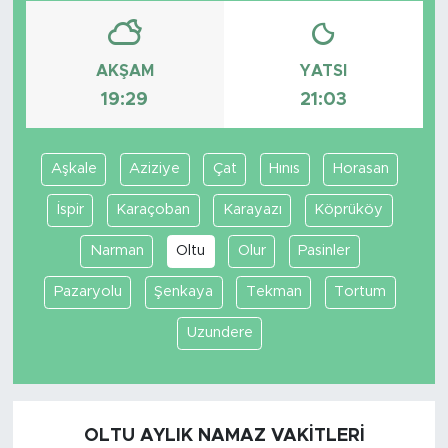
AKŞAM
YATSI
19:29
21:03
Aşkale
Aziziye
Çat
Hınıs
Horasan
İspir
Karaçoban
Karayazı
Köprüköy
Narman
Oltu
Olur
Pasinler
Pazaryolu
Şenkaya
Tekman
Tortum
Uzundere
OLTU AYLIK NAMAZ VAKITLERI