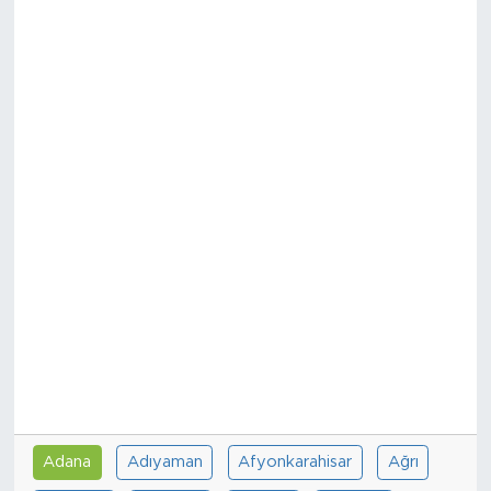
Sanat
Spor
Teknoloji
Adana
Adıyaman
Afyonkarahisar
Ağrı