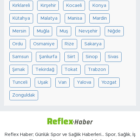
Kırklareli
Kırşehir
Kocaeli
Konya
Kütahya
Malatya
Manisa
Mardin
Mersin
Muğla
Muş
Nevşehir
Niğde
Ordu
Osmaniye
Rize
Sakarya
Samsun
Şanlıurfa
Siirt
Sinop
Sivas
Şırnak
Tekirdağ
Tokat
Trabzon
Tunceli
Uşak
Van
Yalova
Yozgat
Zonguldak
Reflex Haber; Günlük Spor ve Sağlık Haberleri... Spor, Sağlık, İş