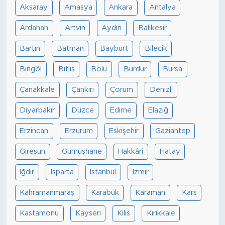
Aksaray
Amasya
Ankara
Antalya
Ardahan
Artvin
Aydın
Balıkesir
Bartın
Batman
Bayburt
Bilecik
Bingöl
Bitlis
Bolu
Burdur
Bursa
Çanakkale
Çankırı
Çorum
Denizli
Diyarbakır
Düzce
Edirne
Elazığ
Erzincan
Erzurum
Eskişehir
Gaziantep
Giresun
Gümüşhane
Hakkâri
Hatay
Iğdır
Isparta
İstanbul
İzmir
Kahramanmaraş
Karabük
Karaman
Kars
Kastamonu
Kayseri
Kilis
Kırıkkale