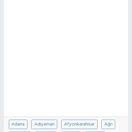
Sanat
Spor
Teknoloji
Adana
Adıyaman
Afyonkarahisar
Ağrı