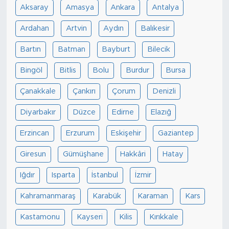
Aksaray
Amasya
Ankara
Antalya
Ardahan
Artvin
Aydın
Balıkesir
Bartın
Batman
Bayburt
Bilecik
Bingöl
Bitlis
Bolu
Burdur
Bursa
Çanakkale
Çankırı
Çorum
Denizli
Diyarbakır
Düzce
Edirne
Elazığ
Erzincan
Erzurum
Eskişehir
Gaziantep
Giresun
Gümüşhane
Hakkâri
Hatay
Iğdır
Isparta
İstanbul
İzmir
Kahramanmaraş
Karabük
Karaman
Kars
Kastamonu
Kayseri
Kilis
Kırıkkale