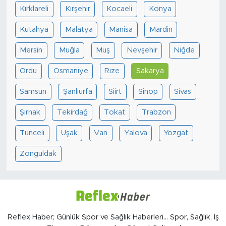
Kırklareli
Kırşehir
Kocaeli
Konya
Kütahya
Malatya
Manisa
Mardin
Mersin
Muğla
Muş
Nevşehir
Niğde
Ordu
Osmaniye
Rize
Sakarya
Samsun
Şanlıurfa
Siirt
Sinop
Sivas
Şırnak
Tekirdağ
Tokat
Trabzon
Tunceli
Uşak
Van
Yalova
Yozgat
Zonguldak
Reflex Haber; Günlük Spor ve Sağlık Haberleri... Spor, Sağlık, İş